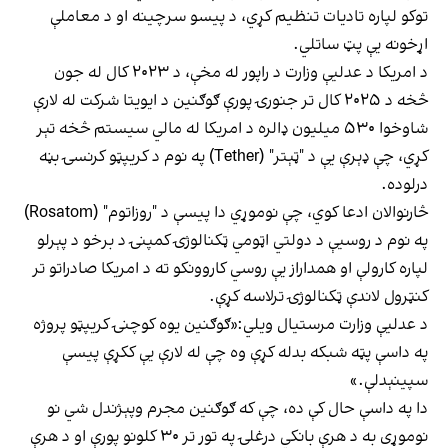
توکو لپاره تادیات تنظیم کړي، د پیسو سرچینه او د معاملې
اړخونه یې پټ ساتلي.
د امریکا د عدلیې وزارت د راپور له مخې، د ۲۰۲۳ کال له جون
څخه د ۲۰۲۵ کال تر جنورۍ پورې ګوګنین د ایویتا شرکت له لارې
شاوخوا ۵۳۰ میلیون ډالره د امریکا له مالي سیستم څخه تېر
کړي، چې ډېرې یې د "ټېتر" (Tether) په نوم د کریپټو کرنسۍ بڼه
درلوده.
څارنوالان ادعا کوي، چې نوموړي دا پیسې د "روزاتوم" (Rosatom)
په نوم د روسیې د دولتي اټومي ټکنالوژۍ کمپنۍ د برخو د پېرلو
لپاره کارولې او همداراز یې روسي کاروونکو ته د امریکا صادراتو تر
کنټرول لاندې ټکنالوژۍ ترلاسه کړې.
د عدلیې وزارت مرستیال ویلي:«ګوګنین یوه کوچنۍ کریپټو پروژه
په داسې پټه شبکه بدله کړې وه چې له لارې یې ککړې پیسې
سپینېدلې.»
دا په داسې حال کې ده، چې که ګوګنین مجرم وپېژندل شي نو
نوموړی به د هرې بانکي درغلۍ په تور تر ۳۰ کلونو پورې او د هرې