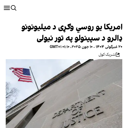
امریکا یو روسي وګړی د میلیونونو
ډالرو د سپینولو په تور نیولی
۲۰ غبرگولی ۱۴۰۴ - ۱۰ جون ۲۰۲۵، ۰۱:۱۰ GMT+۱
شریک کول