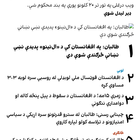
وېب درغلۍ په تور تر ۲۰ کلونو پورې په بند محکوم شي.
ډېر لیدل شوي
۱
طالبان: په افغانستان کې د «ال‌نینو» پدیدې نښې
نښانې څرګندې شوې دي
لوبې
۲
د افغانستان فوټسال ملي لوبډلې له روسیې سره لوبه ۳-۳
مساوي کړه
۳
د زمري ۱۵مه؛ د افغانستان د سقوط د پیل پنځه کاله او
دوامدارې ننګونې
۴
چینایي رسنۍ: طالبان له سترو قدرتونو سره اړیکې د سیاسي
امتیازونو د ترلاسه کولو لپاره کاروي
ځانګړی