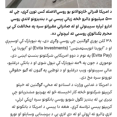
د امریکا فدرالي څارنوالانو یو روسي‌الاصله کس تورن کړی، چې له
۵۰۰ میلیونو ډالرو څخه زیاتې پیسې یې د بندیزونو لاندې روسي
ادارو لپاره سپینولې او له صادراتي مقرراتو سره په مخالفت کې یې
محرم ټکنالوژي روسیې ته لېږدولې ده.
۳۸ کلن یوري ګوګنین چې روسي وګړی دی، په نیویارک کې اوسېږي
او د "ایویتا انوېسټمنټس" (Evita Investments) او "ایویتا پې"
(Evita Pay) په نوم د دوو امریکايي شرکتونو بنسټ ایښی دی.
نوموړی د جون په ۹مه نیویارک کې نیول شوی او د بانکي درغلیو،
مالي سپینولو، وېب درغلیو او د توطیې په ګډون له ګڼو حقوقي
تورونو سره مخ دی.
د امریکا د عدلیې وزارت د اسنادو له مخې، ګوګنین له خپلو
کریپټو شرکتونو څخه کار اخیسته څو له بهرنیو مشتریانو چې
ډېری یې له بندیز لګول شويو روسي بانکونو سره اړیکې لرلې،
کریپټو پیسې ترلاسه کړي. هغه دا پیسې د امریکا د بانکونو له
لارې ډالرو ته اړولې او له دې لارې یې د برېښنایي وسایلو او نورو