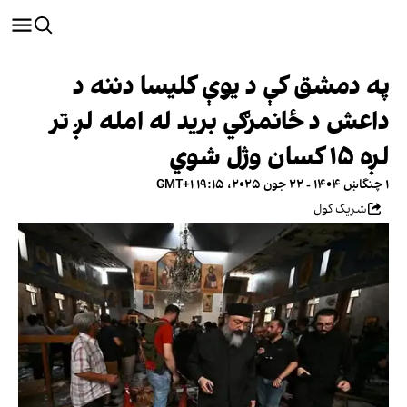
په دمشق کې د یوې کلیسا دننه د
داعش د ځانمرګي برید له امله لږ تر
لږه ۱۵ کسان وژل شوي
۱ چنگاښ ۱۴۰۴ - ۲۲ جون ۲۰۲۵، ۱۹:۱۵ GMT+۱
شریک کول