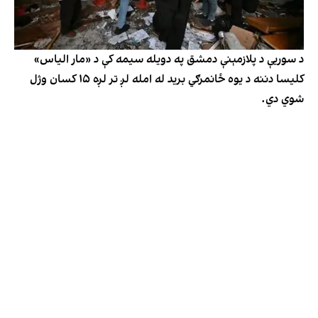
د سوریې د پلازمېنې دمشق په دویله سیمه کې د «مار الیاس»
کلیسا دننه د یوه ځانمرګي برید له امله لږ تر لږه ۱۵ کسان وژل
شوي دي.