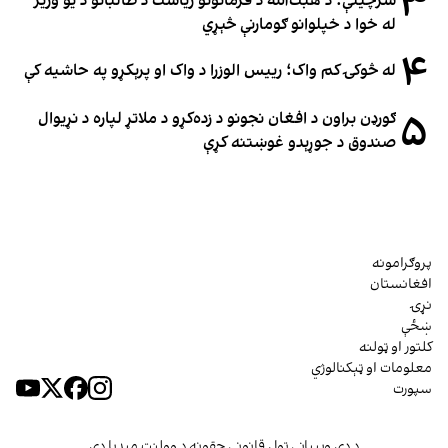
۳
سرچینې: د هبت‌الله د فرمانونو ریاست د طالبانو د یو وزیر
له خوا د خپلوانو ګومارنې څېړي
۴
له څوکۍ کم واک؛ رییس الوزرا د واک او پرېکړو په حاشیه کې
۵
ګورډن براون د افغان نجونو د زده‌کړو د ملاتړ لپاره د نړیوال
صندوق د جوړېدو غوښتنه کړې
پروګرامونه
افغانستان
نړۍ
ښځې
کلتور او ټولنه
معلومات او ټېکنالوژي
سپورت
د دې وېبپاڼې ټول قانوني حقونه د وولنټ میډیا دي