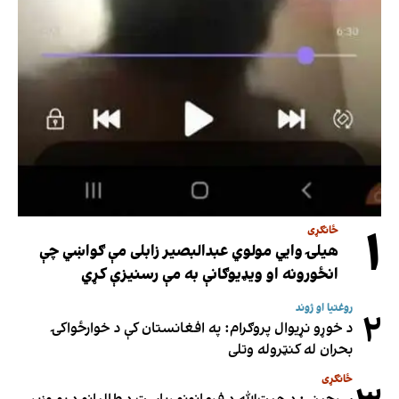
۱
ځانګړی
هیلۍ وایي مولوي عبدالبصیر زابلی مې ګواښي چې
انځورونه او ویډیوګانې به مې رسنیزې کړي
روغتیا او ژوند
۲
د خوړو نړیوال پروګرام: په افغانستان کې د خوارځواکۍ
بحران له کنټروله وتلی
ځانګړی