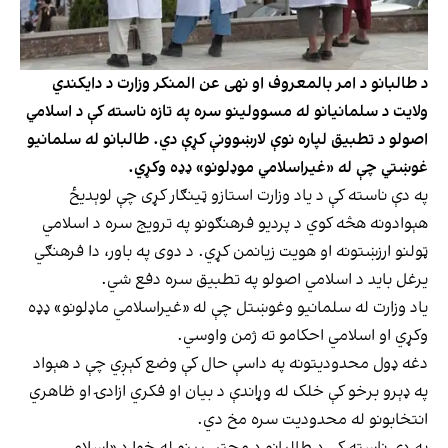
د طالبانو د امر بالمعروف او نهی عن المنکر وزارت د دایکندي
ولایت د سلمانيانو له مسوولینو سره په تازه ناسته کې د اسلامي
اصولو د تطبیق لپاره نوې لارښوونې کړې دي. طالبانو له سلمانیو
غوښتي چې له «غیراسلامي موډلونو» ډډه وکړي.
په دې ناسته کې د یاد وزارت استازو ټینګار کړی چې لوېدیځ
هېوادونه هڅه کوي د پردیو فرهنګونو په ترویج سره د اسلامي
ټولنو ارزښتونه او هویت زیانمن کړي. د دوی په باور، دا فرهنګي
یرغل باید د اسلامي اصولو په تطبیق سره دفع شي.
یاد وزارت له سلمانیو وغوښتل چې له «غیراسلامي ماډلونو» ډډه
وکړي او اسلامي احکامو ته ژمن واوسي.
دغه ډول محدودیتونه په داسې حال کې وضع کېږي چې د هېواد
په ډېرو برخو کې خلک له وړاندې د بیان او فکري ازادۍ او ظاهري
انتخابونو له محدودیت سره مخ دي.
په دې ناسته کې د طالبانو د محتسبینو له خوا د «اسلامي