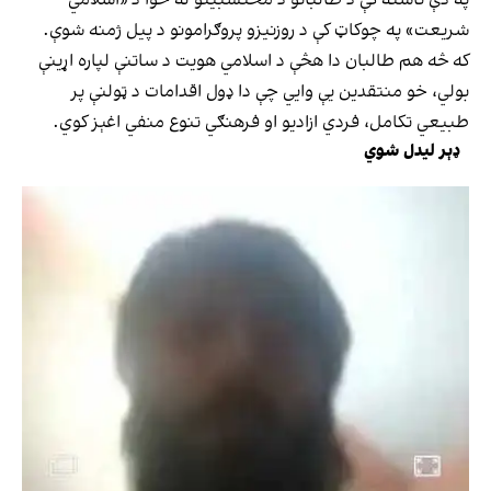
شریعت» په چوکاټ کې د روزنیزو پروګرامونو د پیل ژمنه شوې.
که څه هم طالبان دا هڅې د اسلامي هویت د ساتنې لپاره اړینې
بولي، خو منتقدین یې وايي چې دا ډول اقدامات د ټولنې پر
طبیعي تکامل، فردي ازادیو او فرهنګي تنوع منفي اغېز کوي.
ډېر لیدل شوي