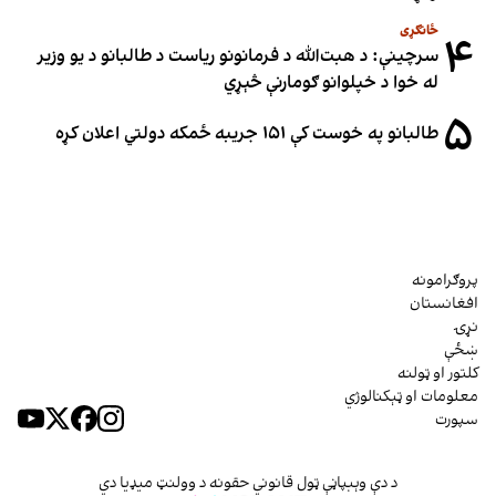
ځانګړی
۴
سرچینې: د هبت‌الله د فرمانونو ریاست د طالبانو د یو وزیر
له خوا د خپلوانو ګومارنې څېړي
۵
طالبانو په خوست کې ۱۵۱ جریبه ځمکه دولتي اعلان کړه
پروګرامونه
افغانستان
نړۍ
ښځې
کلتور او ټولنه
معلومات او ټېکنالوژي
سپورت
د دې وېبپاڼې ټول قانوني حقونه د وولنټ میډیا دي