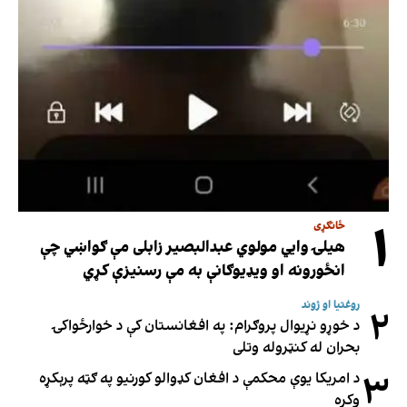
۱
ځانګړی
هیلۍ وایي مولوي عبدالبصیر زابلی مې ګواښي چې
انځورونه او ویډیوګانې به مې رسنیزې کړي
روغتیا او ژوند
۲
د خوړو نړیوال پروګرام: په افغانستان کې د خوارځواکۍ
بحران له کنټروله وتلی
۳
د امریکا یوې محکمې د افغان کډوالو کورنیو په ګټه پرېکړه
وکړه