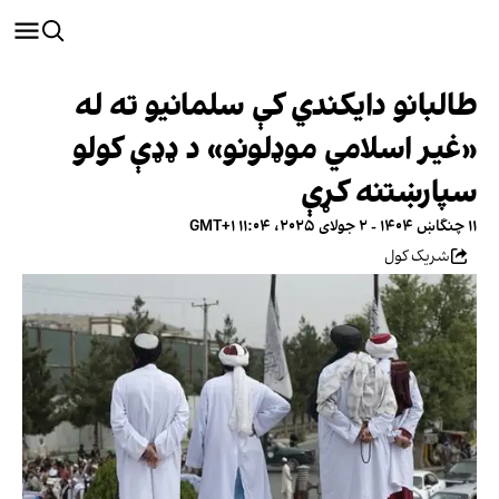
طالبانو دایکندي کې سلمانیو ته له
«غیر اسلامي موډلونو» د ډډې کولو
سپارښتنه کړې
۱۱ چنگاښ ۱۴۰۴ - ۲ جولای ۲۰۲۵، ۱۱:۰۴ GMT+۱
شریک کول