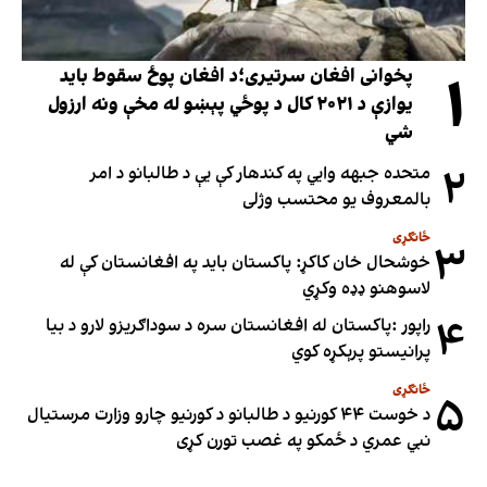
۱
پخوانی افغان سرتیری؛د افغان پوځ سقوط باید
یوازې د ۲۰۲۱ کال د پوځي پېښو له مخې ونه ارزول
شي
۲
متحده جبهه وايي په کندهار کې یې د طالبانو د امر
بالمعروف یو محتسب وژلی
ځانګړی
۳
خوشحال خان کاکړ: پاکستان بايد په افغانستان کې له
لاسوهنو ډډه وکړي
۴
راپور :پاکستان له افغانستان سره د سوداګریزو لارو د بیا
پرانیستو پرېکړه کوي
ځانګړی
۵
د خوست ۴۴ کورنیو د طالبانو د کورنیو چارو وزارت مرستیال
نبي عمري د ځمکو په غصب تورن کړی