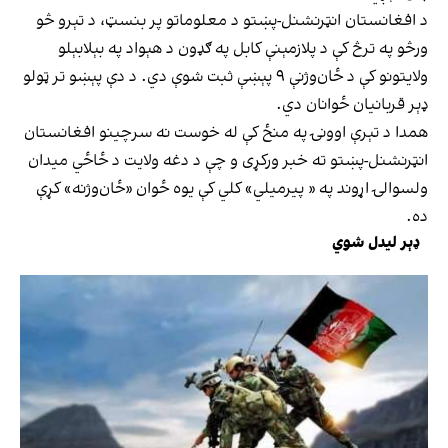
د افغانستان انټرنشنل-پښتو د معلوماتو پر بنسټ، د تېرو څو
ورڅو په ترڅ کې د پلازمېنې کابل په ګډون د هېواد په بېلابېلو
ولایتونو کې د ځان‌وژنې ۹ پېښې ثبت شوې دي. د دې پېښو تر ټولو
ډېر قربانیان ځوانان دي.
همدا د تېرې اوونۍ په منځ کې له خوست نه سرچینو افغانستان
انټرنشنل-پښتو ته خبر ورکړی و چې د دغه ولایت د ځاځي میدان
ولسوالۍ اړوند په « پیرمیلي» کلي کې یوه ځوان «ځان‌وژنه» کړې
ده.
ډېر لیدل شوي