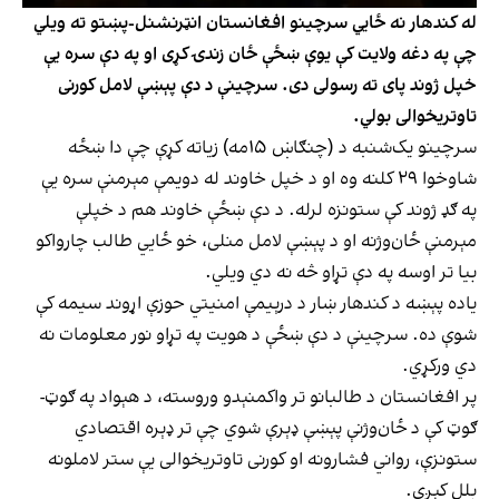
له کندهار نه ځايي سرچینو افغانستان انټرنشنل-پښتو ته ویلي
چې په دغه ولایت کې یوې ښځې ځان زندۍ کړی او په دې سره یې
خپل ژوند پای ته رسولی دی. سرچینې د دې پېښې لامل کورنی
تاوتریخوالی بولي.
سرچینو یک‌شنبه د (چنګاښ ۱۵مه) زیاته کړې چې دا ښځه
شاوخوا ۲۹ کلنه وه او د خپل خاوند له دویمې مېرمنې سره یې
په ګډ ژوند کې ستونزه لرله. د دې ښځې خاوند هم د خپلې
مېرمنې ځان‌وژنه او د پېښې لامل منلی، خو ځايي طالب چارواکو
بیا تر اوسه په دې تړاو څه نه دي ویلي.
یاده پېښه د کندهار ښار د درېیمې امنیتي حوزې اړوند سیمه کې
شوې ده. سرچینې د دې ښځې د هویت په تړاو نور معلومات نه
دي ورکړي.
پر افغانستان د طالبانو تر واکمنېدو وروسته، د هېواد په ګوټ-
ګوټ کې د ځان‌‌وژنې پېښې ډېرې شوي چې تر ډېره اقتصادي
ستونزې، رواني فشارونه او کورنی تاوتریخوالی یې ستر لاملونه
بلل کېږي.