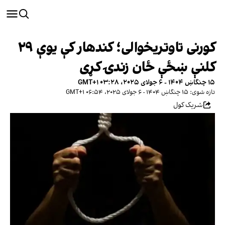
کورنی تاوتریخوالی؛ کندهار کې یوې ۲۹
کلنې ښځې ځان زندۍ کړی
۱۵ چنگاښ ۱۴۰۴ - ۶ جولای ۲۰۲۵، ۰۳:۲۸ GMT+۱
تازه شوی: ۱۵ چنگاښ ۱۴۰۴ - ۶ جولای ۲۰۲۵، ۰۶:۵۴ GMT+۱
شریک کول