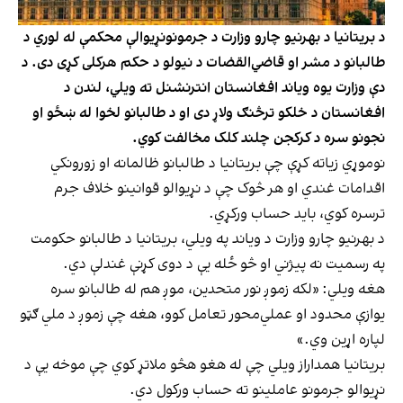
د بریتانیا د بهرنیو چارو وزارت د جرمونونړیوالې محکمې له لوري د
طالبانو د مشر او قاضي‌القضات د نیولو د حکم هرکلی کړی دی. د
دې وزارت یوه ویاند افغانستان انترنشنل ته ویلي، لندن د
افغانستان د خلکو ترڅنګ ولاړ دی او د طالبانو لخوا له ښځو او
نجونو سره د کرکجن چلند کلک مخالفت کوي.
نوموړي زیاته کړې چې بریتانیا د طالبانو ظالمانه او زورونکي
اقدامات غندي او هر څوک چې د نړیوالو قوانینو خلاف جرم
ترسره کوي، باید حساب ورکړي.
د بهرنیو چارو وزارت د ویاند په ویلي، بریتانیا د طالبانو حکومت
په رسمیت نه پیژني او څو ځله یې د دوی کړنې غندلې دي.
هغه ویلي: «لکه زموږ نور متحدین، موږ هم له طالبانو سره
یوازې محدود او عملي‌محور تعامل کوو، هغه چې زموږ د ملي ګټو
لپاره اړین وي.»
بریتانیا همداراز ویلي چې له هغو هڅو ملاتړ کوي چې موخه یې د
نړیوالو جرمونو عاملینو ته حساب ورکول دي.