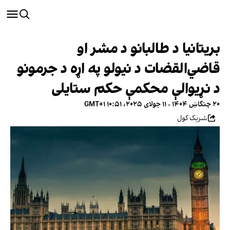
بریتانیا د طالبانو د مشر او
قاضي‌القضات د نیولو په اړه د جرمونو
د نړیوالې محکمې حکم ستایلی
۲۰ چنگاښ ۱۴۰۴ - ۱۱ جولای ۲۰۲۵، ۱۰:۵۱ GMT+۱
شریک کول