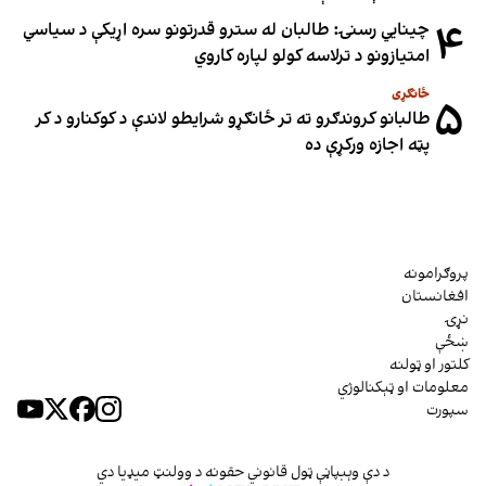
۴
چینایي رسنۍ: طالبان له سترو قدرتونو سره اړیکې د سیاسي
امتیازونو د ترلاسه کولو لپاره کاروي
ځانګړی
۵
طالبانو کروندګرو ته تر ځانګړو شرایطو لاندې د کوکنارو د کر
پټه اجازه ورکړې ده
پروګرامونه
افغانستان
نړۍ
ښځې
کلتور او ټولنه
معلومات او ټېکنالوژي
سپورت
د دې وېبپاڼې ټول قانوني حقونه د وولنټ میډیا دي