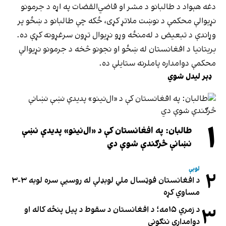
دغه هېواد د طالبانو د مشر او قاضي‌القضات په اړه د جرمونو
نړیوالې محکمې د نوښت ملاتړ کړی، ځکه چې طالبانو د ښځو پر
وړاندې د تبعیض د له‌منځه وړو نړیوال تړون سرغړونه کړې ده.
بریتانیا د افغانستان له ښځو او نجونو څخه د جرمونو نړیوالې
محکمې دوامداره پاملرنه ستایلې ده.
ډېر لیدل شوي
۱
طالبان: په افغانستان کې د «ال‌نینو» پدیدې نښې
نښانې څرګندې شوې دي
لوبې
۲
د افغانستان فوټسال ملي لوبډلې له روسیې سره لوبه ۳-۳
مساوي کړه
۳
د زمري ۱۵مه؛ د افغانستان د سقوط د پیل پنځه کاله او
دوامدارې ننګونې