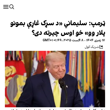
ټرمپ: سلیماني «د سړک غاړې بمونو
پلار وو» خو اوس چیرته دی؟
۱۷ زمری ۱۴۰۴ - ۸ اګست ۲۰۲۵، ۰۱:۴۹ GMT+۱
شریک کول