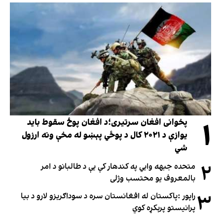
۱
پخوانی افغان سرتیری؛د افغان پوځ سقوط باید
یوازې د ۲۰۲۱ کال د پوځي پېښو له مخې ونه ارزول
شي
۲
متحده جبهه وايي په کندهار کې یې د طالبانو د امر
بالمعروف یو محتسب وژلی
۳
راپور :پاکستان له افغانستان سره د سوداګریزو لارو د بیا
پرانیستو پرېکړه کوي