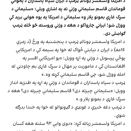
د امریکا ولسمشر ډونالډ ټرمپ د ایران سپاه پاسداران د پخواني
قوماندان قاسم سلیماني وژنې ته په اشارې ویلي: «سلیماني د
سړک غاړې بمونو پلار و» سلیماني د امریکا په یوه هوايي برید کې
ووژل شو؛ ایراني چارواکو د هغه د وژنې وروسته څو ځله ټرمپ
ګواښلی دی.
د امریکا ولسمشر ډونالډ ټرمپ د پنجشنبه په ورځ (د زمري
۱۶مه) د ایران د نیابتي ځواک له خوا په سیمه کې د امریکايي
پوځي پرسونل د وژنې په اړه وویل: «یو امریکايي افسر په
افغانستان کې د ماموریت پر مهال د سړک غاړی بم چاودنې له
امله ووژل شو، چې قاسم سلیماني کړنه وه.»
ټرمپ د سپاه پاسداران د قوماندان د وژنې په اړه په طنزيه انداز
وویل: «سلیماني چیرته دی؟ قاسم سلیماني چیرته دی؟ هغه د
سړک غاړې د بمونو پلار و.»
د ټرمپ دغه خبرې د غونډې د ګډونوالو له خوا په خندا بدرګه
شوې.
د امریکا ولسمشر زياته کړه: «دوی وايي ۹۲ سلنه هغه کسان