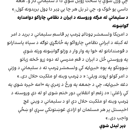
چې وژل شوي یا سخت ژوبل شوي دا د سلیماني کار و. هغه
داسي یو څوک و، چې تر بل هر چا یې ډېر دا ډول بریدونه کول.ِ»
د سلیماني له مرګه وروسته د ایران د نظامي چاراکو دوامداره
ګواښونه
د امریکا ولسمشر ډونالډ ټرمپ پر قاسم سلیماني د برید د امر
له کبله د ایراني نظامي چارواکو په ځانګړې توګه د سپاه پاسدارانو
د قومندانانو له خوا په وار وار د وژلو ګواښونه ورته شوي
په وروستي ځل د ایران د قم مدرسې له دوه زرو څخه زیاتو
ښوونکو په یوه خبرپاڼه کې ولسمشر ټرمپ ته د سلیمانې د وژنې
د امر کولو اړوند ویلي: « د ټرمپ وینه او ملکیت حلال دی.»
دغه خبرپاڼه، چې د جمعه په ورځ د زمري په ۱۰مه خپره شوې په
کې راغلي: «د زغم او انقلابي دور ختم شوی او له دې وروسته د
ټرمپ وینه او ملکیت حلال دي او د سلیماني د وينې غچ
اخیستل پر هر مسلمان او ازادي غوښتونکي سړي او ښځې
واجب دی.»
ډېر لیدل شوي