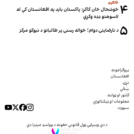
ځانګړی
۴
خوشحال خان کاکړ: پاکستان بايد په افغانستان کې له
لاسوهنو ډډه وکړي
۵
د نارضایتۍ دوام؛ خواله رسنۍ پر طالبانو د نیوکو مرکز
پروګرامونه
افغانستان
نړۍ
ښځې
کلتور او ټولنه
معلومات او ټېکنالوژي
سپورت
د دې وېبپاڼې ټول قانوني حقونه د وولنټ میډیا دي