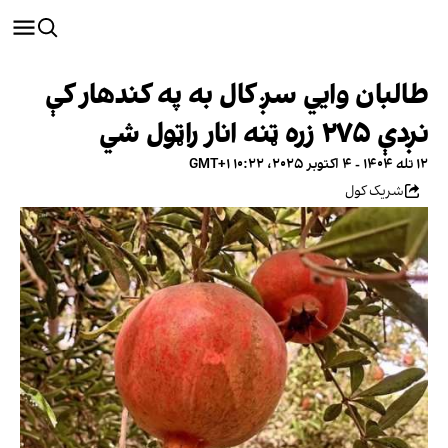
طالبان وایي سږ کال به په کندهار کې
نږدې ۲۷۵ زره ټنه انار راټول شي
۱۲ تله ۱۴۰۴ - ۴ اکتوبر ۲۰۲۵، ۱۰:۲۲ GMT+۱
شریک کول