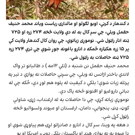
د کندهار د کرنې، اوبو لګولو او مالدارۍ ریاست ویاند محمد حنیف
حقمل ويلي، چې سږ کال به له دې ولایت څخه ۲۷۴ زره او ۷۲۵
ټنه انار راټول شي. نوموړی زیاتوي، چې روان کال کندهار ولایت کې
پر ۱۵ زره هکټاره ځمکه د انارو باغونه جوړ شوي چې ترې ۲۷۴ زره
۷۲۵ ټنه حاصلات به راټول شي.
محمد حنیف حقمل نن شنبه د (تلې ۱۲مه ) د طالبانو تر واک
لاندې باختر اژانس ته ویلي، چې سږني حاصلات نه یوازې د تېر په
پرتله زیات شوي؛ بلکې د کیفیت له پلوه هم لوړ دي، ځکه چې له
نباتي ناروغیو او افتونو څخه پاک دي.
نوموړي زیاته کړې، چې دا حاصلات به له ارغنداب، ژړۍ، شاولي
‌کوټ، ډنډ، پنجوايي، دامان، ارغستان او میوند ولسوالیو څخه
راټول کړل شي.
د هغه په وینا، سږ کال د انارو د صادراتو لړۍ هم پیاوړې شوې او
دا مېوه به نه یوازې هند او پاکستان بلکې دوبۍ، امریکا او یو