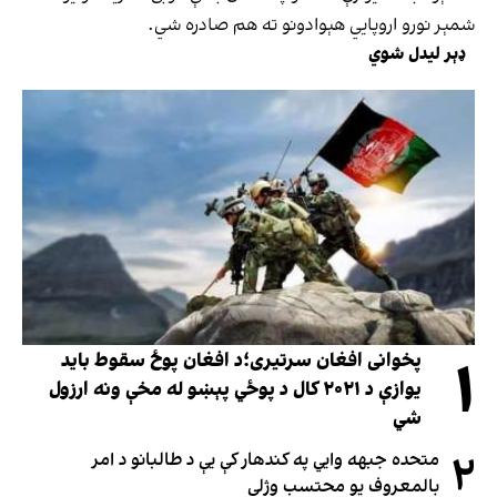
شمېر نورو اروپايي هېوادونو ته هم صادره شي.
ډېر لیدل شوي
۱
پخوانی افغان سرتیری؛د افغان پوځ سقوط باید
یوازې د ۲۰۲۱ کال د پوځي پېښو له مخې ونه ارزول
شي
۲
متحده جبهه وايي په کندهار کې یې د طالبانو د امر
بالمعروف یو محتسب وژلی