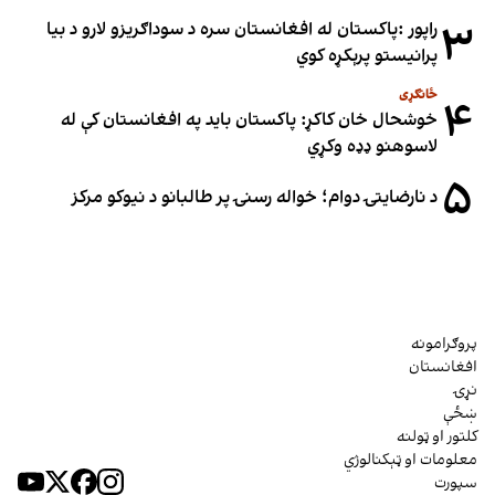
۳
راپور :پاکستان له افغانستان سره د سوداګریزو لارو د بیا
پرانیستو پرېکړه کوي
ځانګړی
۴
خوشحال خان کاکړ: پاکستان بايد په افغانستان کې له
لاسوهنو ډډه وکړي
۵
د نارضایتۍ دوام؛ خواله رسنۍ پر طالبانو د نیوکو مرکز
پروګرامونه
افغانستان
نړۍ
ښځې
کلتور او ټولنه
معلومات او ټېکنالوژي
سپورت