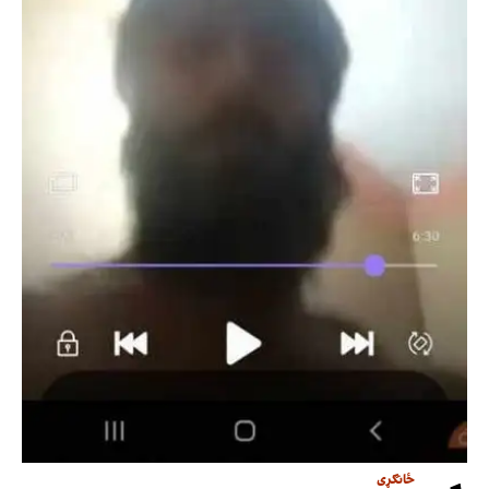
ځانګړی