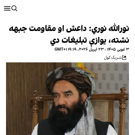
نورالله نوري: داعش او مقاومت جبهه
نشته، یوازې تبلیغات دي
۳ غویی ۱۴۰۵ - ۲۳ اپریل ۲۰۲۶، ۱۹:۱۹ GMT+۱
شریک کول