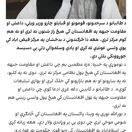
د طالبانو د سرحدونو، قومونو او قبایلو چارو وزیر ویلي، داعش او
مقاومت جبهه په افغانستان کې هېڅ راز شتون نه لري او نه هم
کوم مرکز لري. هغه دا څرګندونې د بدخشان په مرکز فیض اباد کې
یوې ولسي غونډې ته کړي او یادې وسله‌والې ډلې یې دسیسه
جوړوونکې بللې دي.
د نوموړي په خبره: «زه مطمین یم چې داعش او مقاومت جبهه
په افغانستان کې هېڅ ډول نظامي مرکز نه لري. دوی نه په کلیو،
نه په ښارونو او نه هم بازارونو کې خلک لري او یوازې تبلیغات
کوي». د طالبانو د کابینې دغه غړی ادعا کوي چې داعش او
مقاومت جبهه په ټول افغانستان کې هېڅ ډول ولسي ریښې هم
نه لري.
د نورالله نوري په وینا، پاکستان په افغانستان کې ځانګړي او
شومې موخې لري چې دوی یې پر وړاندې ولاړ دي. هغه زیاته کړې
چې اسلام‌اباد په افغانستان کې «یو قوي حکومت نه غواړي».