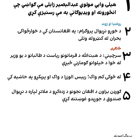
۱
هیلۍ وایي مولوي عبدالبصیر زابلی مې ګواښي چې
انځورونه او ویډیوګانې به مې رسنیزې کړي
روغتیا او ژوند
۲
د خوړو نړیوال پروګرام: په افغانستان کې د خوارځواکۍ
بحران له کنټروله وتلی
ځانګړی
۳
سرچینې: د هبت‌الله د فرمانونو ریاست د طالبانو د یو وزیر
له خوا د خپلوانو ګومارنې څېړي
۴
له څوکۍ کم واک؛ رییس الوزرا د واک او پرېکړو په حاشیه کې
۵
ګورډن براون د افغان نجونو د زده‌کړو د ملاتړ لپاره د نړیوال
صندوق د جوړېدو غوښتنه کړې
پروګرامونه