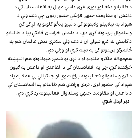
د طالبانو دغه لوړ پوړی غړی داسې مهال په افغانستان کې د
داعش او مقاومت جبهې فزیکي حضور ردوي چې دغه ډلې د
هېواد په بېلابېلو ولایتونو کې د تېرو پنځو کلونو په لړ کې ګڼ
وسله‌وال بریدونه کړي دي. د داعش خراسان څانګې بیا د طالبانو
د کابینې له غړو نیولې ان د دغه ډلې ملاتړې دیني عالمان هم په
ځانمرګو بریدونو کې په نښه کړي او وژلي دي.
هم‌مهاله ملګرو ملتونو او د نړۍ یو شمېر هېوادونو هم اندېښنه
څرګنده کړې چې په افغانستان کې د القاعدې او داعش په ګډون
د ګڼو وسله‌والو فعالیتونه پراخ شوي او جنګیالي یې عملا په یاد
هېواد کې حضور لري. تردې وړاندې هم طالبانو په افغانستان کې
د داعش او مقاومت جبهې وسله‌وال فعالیتونه رد کړي دي.
ډېر لیدل شوي