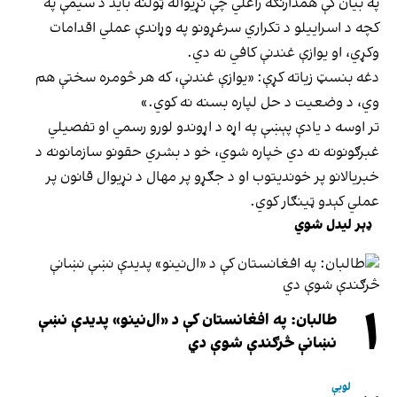
په بیان کې همدارنګه راغلي چې نړیواله ټولنه باید د سیمې په
کچه د اسراییلو د تکراري سرغړونو په وړاندې عملي اقدامات
وکړي، او یوازې غندنې کافي نه دي.
دغه بنسټ زیاته کړې: «یوازې غندنې، که هر څومره سختې هم
وي، د وضعیت د حل لپاره بسنه نه کوي.»
تر اوسه د یادې پېښې په اړه د اړوندو لورو رسمي او تفصیلي
غبرګونونه نه دي خپاره شوي، خو د بشري حقونو سازمانونه د
خبریالانو پر خوندیتوب او د جګړو پر مهال د نړیوال قانون پر
عملي کېدو ټینګار کوي.
ډېر لیدل شوي
۱
طالبان: په افغانستان کې د «ال‌نینو» پدیدې نښې
نښانې څرګندې شوې دي
لوبې