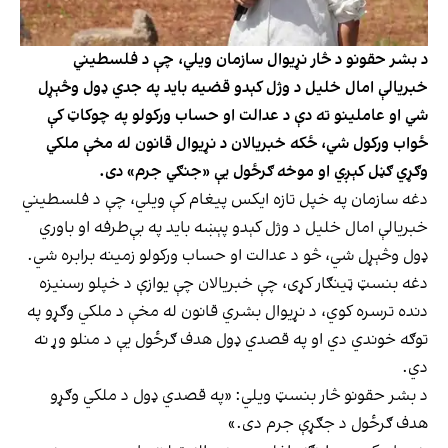
د بشر حقونو د څار نړیوال سازمان ویلي، چې د فلسطیني
خبریالې امال خلیل د وژل کېدو قضیه باید په جدي ډول وڅېړل
شي او عاملینو ته دې د عدالت او حساب ورکولو په چوکاټ کې
ځواب ورکول شي، ځکه خبریالان د نړیوال قانون له مخې ملکي
وګړي ګڼل کېږي او موخه ګرځول یې «جنګي جرم» دی.
دغه سازمان په خپل تازه ایکس پیغام کې ویلي، چې د فلسطیني
خبریالې امال خلیل د وژل کېدو پېښه باید په بې‌طرفه او باوري
ډول وڅېړل شي، څو د عدالت او حساب ورکولو زمینه برابره شي.
دغه بنسټ ټینګار کړی، چې خبریالان چې یوازې د خپلو رسنیزه
دنده ترسره کوي، د نړیوال بشري قانون له مخې د ملکي وګړو په
توګه خوندي دي او په قصدي ډول هدف ګرځول یې د منلو وړ نه
دي.
د بشر حقونو څار بنسټ ویلي: «په قصدي ډول د ملکي وګړو
هدف ګرځول د جګړې جرم دی.»