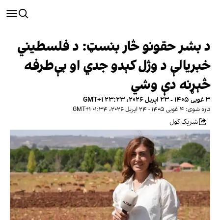
د بشر حقونو څار بنسټ: د فلسطیني
خبریالې د وژل کېدو جدي او بې‌طرفه
څېړنه دې وشي
۳ غویی ۱۴۰۵ - ۲۳ اپریل ۲۰۲۶، ۲۳:۲۳ GMT+۱
تازه شوی: ۴ غویی ۱۴۰۵ - ۲۴ اپریل ۲۰۲۶، ۰۱:۳۴ GMT+۱
شریک کول