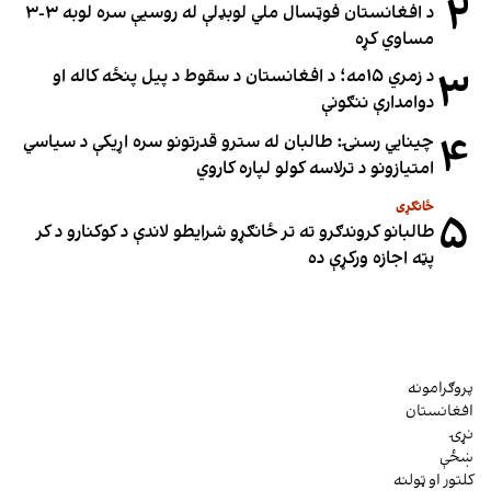
۲
د افغانستان فوټسال ملي لوبډلې له روسیې سره لوبه ۳-۳
مساوي کړه
۳
د زمري ۱۵مه؛ د افغانستان د سقوط د پیل پنځه کاله او
دوامدارې ننګونې
۴
چینایي رسنۍ: طالبان له سترو قدرتونو سره اړیکې د سیاسي
امتیازونو د ترلاسه کولو لپاره کاروي
ځانګړی
۵
طالبانو کروندګرو ته تر ځانګړو شرایطو لاندې د کوکنارو د کر
پټه اجازه ورکړې ده
پروګرامونه
افغانستان
نړۍ
ښځې
کلتور او ټولنه