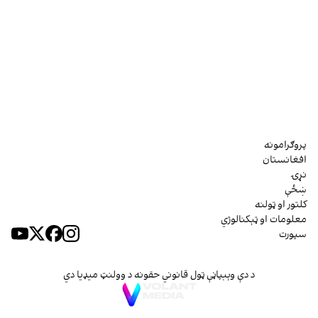
پروګرامونه
افغانستان
نړۍ
ښځې
کلتور او ټولنه
معلومات او ټېکنالوژي
سپورت
د دې وېبپاڼې ټول قانوني حقونه د وولنټ میډیا دي