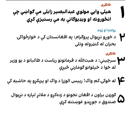
۱
ځانګړی
هیلۍ وایي مولوي عبدالبصیر زابلی مې ګواښي چې
انځورونه او ویډیوګانې به مې رسنیزې کړي
روغتیا او ژوند
۲
د خوړو نړیوال پروګرام: په افغانستان کې د خوارځواکۍ
بحران له کنټروله وتلی
ځانګړی
۳
سرچینې: د هبت‌الله د فرمانونو ریاست د طالبانو د یو وزیر
له خوا د خپلوانو ګومارنې څېړي
۴
له څوکۍ کم واک؛ رییس الوزرا د واک او پرېکړو په حاشیه کې
۵
ګورډن براون د افغان نجونو د زده‌کړو د ملاتړ لپاره د نړیوال
صندوق د جوړېدو غوښتنه کړې