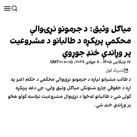
میاګل وثیق: د جرمونو نړۍوالې
محکمې پرېکړه د طالبانو د مشروعیت
پر وړاندې خنډ جوړوي
۱۷ چنگاښ ۱۴۰۵ - ۸ جولای ۲۰۲۶، ۱۰:۰۵ GMT+۱
شریک کول
د طالب مشرانو لپاره د جرمونو نړۍوالې محکمې د حکم اغېز په
اړه د حقوقي چارو شنونکی میاګل وثیق وایي، چې دغه پرېکړه
کولی شي د طالبانو له‌خوا د نړۍوال مشروعیت ترلاسه کولو هڅو
پر وړاندې خنډ شي.