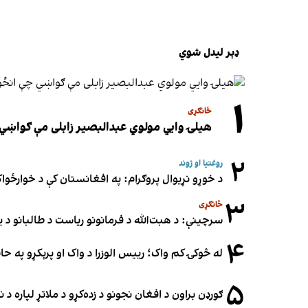
ډېر لیدل شوي
۱
ځانګړی
هیلۍ وایي مولوي عبدالبصیر زابلی مې ګواښي 
۲
روغتیا او ژوند
د خوړو نړیوال پروګرام: په افغانستان کې د خوارځواک
۳
ځانګړی
سرچینې: د هبت‌الله د فرمانونو ریاست د طالبانو د یو
۴
له څوکۍ کم واک؛ رییس الوزرا د واک او پرېکړو په ح
۵
ګورډن براون د افغان نجونو د زده‌کړو د ملاتړ لپاره 