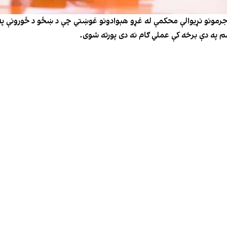
رمونو نړیوالې محکمې له غړو هېوادونو غوښتي چې د ښځو د ځورونې په 
هم په دې برخه کې عملي ګام نه دی پورته شوی.