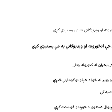
چې انځورونه او ویډیوګانې به مې رسنیزې کړي
ۍ بحران له کنټروله وتلی
 وزیر له خوا د خپلوانو ګومارنې څېړي
اشیه کې
د نړیوال صندوق د جوړېدو غوښتنه کړې