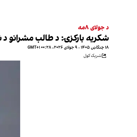
د جولای ۸مه
شکریه بارکزۍ: د طالب مشرانو د 
۱۸ چنگاښ ۱۴۰۵ - ۹ جولای ۲۰۲۶، ۰۰:۲۸ GMT+۱
شریک کول