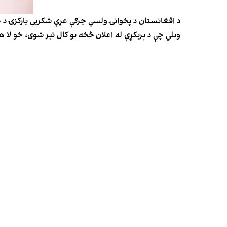
د افغانستان د پخوانۍ ولسي جرګې غړې شکریې بارکزۍ د ج
ویلي چې د پرېکړې له اعلان څخه یو کال تېر شوی، خو لا 