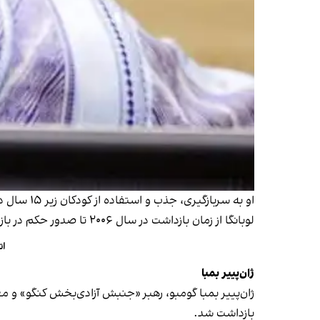
او به سربازگیری، جذب و استفاده از کودکان زیر ۱۵ سال در مخاصمات مسلحانه متهم بود و در سال ۲۰۱۲ به ۱۴ سال زندان محکوم شد.
لوبانگا از زمان بازداشت در سال ۲۰۰۶ تا صدور حکم در بازداشتگاه دادگاه کیفری بین‌المللی نگهداری می‌شد و این مدت از محکومیت او کسر شد. او در سال ۲۰۲۰ آزاد شد.
ات
ژان‌پییر بمبا
ژان‌پییر بمبا گومبو، رهبر «جنبش آزادی‌بخش کنگو» و مع
بازداشت شد.