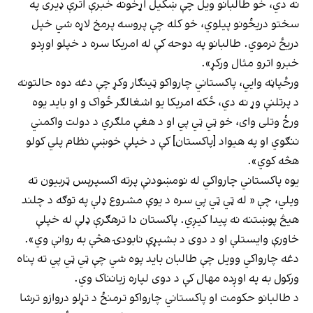
نه دي، خو طالبانو ویل چې ښکیل اړخونه خبرې اترې ډیری په
سختو دریځونو پیلوي، خو کله چې پروسه پرمخ لاړه شي خپل
دریځ نرموي. طالبانو په دوحه کې له امریکا سره د خپلو اوږدو
خبرو اترو مثال ورکړ».
ورځپاڼه وايي، پاکستاني چارواکو ټینګار وکړ چې دغه دوه حالتونه
د پرتلنې وړ نه دي، ځکه امریکا یو اشغالګر ځواک و او باید یوه
ورځ وتلی وای، خو ټي ټي پي او د هغې ملګري د دولت واکمني
ننګوي او په هیواد [پاکستان] کې د خپلې خوښې نظام پلي کولو
هڅه کوي».
یوه پاکستاني چارواکي له نومښودنې پرته اکسپرېس ټربیون ته
ویلي، چې « له ټي ټي پي سره د یوې مشروع ډلې په توګه د چلند
هیڅ پوښتنه نه پیدا کیږي. پاکستان دا ترهګرې ډلې له خپلې
خاورې وایستلې او د دوی د بشپړې نابودۍ هڅې به روانې وي».
دغه چارواکي وویل چې طالبان باید پوه شي چې ټي ټي پي ته پناه
ورکول به په اوږده مهال کې د دوی لپاره زیانناک وي.
د طالبانو حکومت او پاکستاني چارواکو ترمنځ د تړلو دروازو ترشا