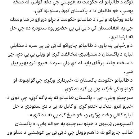
توګه د طالبانو له حکومت نه غوښتي چې دغه ګواښ له منځه
یوسي، خو طالبان دا د پاکستان کورنۍ ستونزه ګڼي.
یاده ورځپاڼه وايي، د طالبانو حکومت د تړلو دروازو تر شا ومنله
چې په افغانستان کې د ټي ټي پي حضور یوه ستونزه ده چې حل
ته اړتیا لري.
د ورځپاڼې په باور، د طالبانو چارواکو له ټي ټي پي سره د مقابلې
لپاره د پاکستان د ستراتیژۍ مخالفت کړی او ویلي یې یې دي، چې
د سخت چلند پرځای باید له دې ډلې سره د خبرو اترو بهیر پیل
شي.
د طالبانو حکومت پاکستان ته خبرداری ورکړی چې ګواښونه او
ګواښونکې څرګندونې یې ګټه نه کوي.
سرچینو ویلي، چې « پاکستان طالبانو ته په ډاګه کړې، چې دوی د
خبرو اترو انتخاب ختم کړی او کابل ته یې د دې ستونزې د حل
لپاره کافي وخت ورکړی و، خو هیڅ ګټه یې نه ده کړې».
اکسپرېس ټربیون د خپلو سرچینو په حواله وايي، « پاکستان
طالب چارواکو ته دا هم وویل چې د ټي ټي پي غوښتنې د منلو وړ