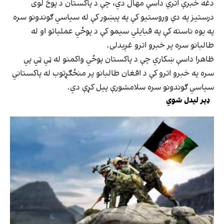
دغه خبرې اترې داسې مهال دي، چې د پاکستان د پوځ لوی
درستیز په دې وروستیو کې په پېښور کې له سیاسي ګوندونو سره
په یوه ناسته کې په قبایلي سیمو کې د پوځي عملیاتو او له
طالبانو سره پر خبرو اترو غږیدلی.
ظاهرا داسې ښکاري چې د پاکستان پوځي واکمنو له ټي ټي پي
سره په خبرو اترو کې د افغان طالبانو پر منځګړتوب له پاکستاني
سیاسي ګوندونو سره سلامشورې پیل کړې دي.
ډېر لیدل شوي