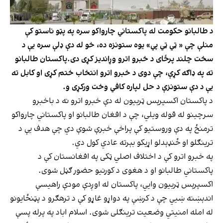
د طالبانو حکومت له پاکستاني چارواکو سره په پټو ناستو کې
منلې چې « ټي ټي پي» یوه ستونزه ده، خو له دې ډلې سره یې د
سخت چلند پرځای د خبرو اترو وړاندیز کړی دی.پاکستان طالبانو
ته په ډاګه کړې، چې دوی د خبرو اترو انتخاب ختم کړی او کابل ته
یې د دې ستونزې د حل لپاره کافي وخت ورکړی و.
د پاکستان اکسپرېس ټربیون له دې خبرو اترو نه د باخبرو
سرچینو له قوله ویلي، چې د افغان طالبانو او پاکستاني چارواکو
ترمنځ په دې وروستیو کې پراخې خبرې شوې دي چې هدف یې د
ترینګلو او ځنډېدلو اړیکو بېرته عادي کول دي.
په خبرو اترو کې د اختلاف اصلي ټکی په افغانستان کې د
پاکستاني طالبانو او د هغوی د کورنیو حضور ګڼل شوی.
اکسپرېس ټربیون وايي، پاکستان له اوږدې مودې راهیسې
اندېښنه ښيي چې د کرښې په دواړو غاړو کې د ترهګرو د پټنځایونو
له امله امنیتي وضعیت ترینګلی شوی. اسلام اباد په پرله پسې