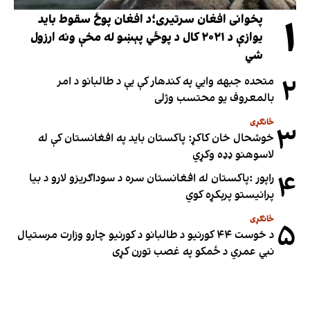
۱
پخوانی افغان سرتیری؛د افغان پوځ سقوط باید
یوازې د ۲۰۲۱ کال د پوځي پېښو له مخې ونه ارزول
شي
۲
متحده جبهه وايي په کندهار کې یې د طالبانو د امر
بالمعروف یو محتسب وژلی
ځانګړی
۳
خوشحال خان کاکړ: پاکستان بايد په افغانستان کې له
لاسوهنو ډډه وکړي
۴
راپور :پاکستان له افغانستان سره د سوداګریزو لارو د بیا
پرانیستو پرېکړه کوي
ځانګړی
۵
د خوست ۴۴ کورنیو د طالبانو د کورنیو چارو وزارت مرستیال
نبي عمري د ځمکو په غصب تورن کړی