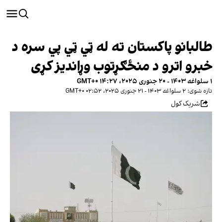
طالبانو پاکستان ته له ټي ټي پي سره د
خبرو اترو د منځګړتوب وړاندیز کړی
۱ سلواغه ۱۴۰۳ - ۲۰ جنوری ۲۰۲۵، ۱۴:۲۷ GMT+۰
تازه شوی: ۲ سلواغه ۱۴۰۳ - ۲۱ جنوری ۲۰۲۵، ۰۲:۵۲ GMT+۰
شریک کول