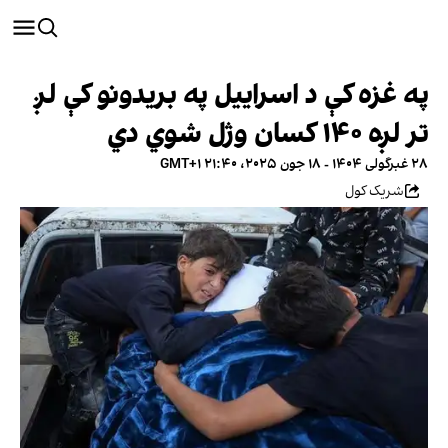
په غزه کې د اسراییل په بریدونو کې لږ
تر لږه ۱۴۰ کسان وژل شوي دي
۲۸ غبرگولی ۱۴۰۴ - ۱۸ جون ۲۰۲۵، ۲۱:۴۰ GMT+۱
شریک کول