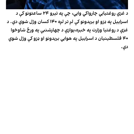
د غزې روغتیايي چارواکي وایي، چې په تېرو ۲۴ ساعتونو کې د
اسراییل په ډزو او بریدونو کې لږ تر لږه ۱۴۰ کسان وژل شوي دي. د
غزې د روغتیا وزارت په خبره،یوازې د چهارشنبې په ورځ شاوخوا
۴۰ فلسطینیان د اسراییل په هوايي بریدونو او ډزو کې وژل شوي
دي.