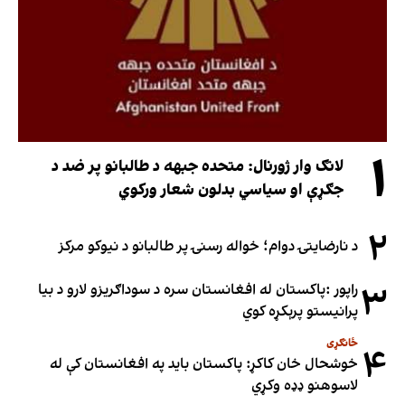
۱
لانګ وار ژورنال: متحده جبهه د طالبانو پر ضد د
جګړې او سیاسي بدلون شعار ورکوي
۲
د نارضایتۍ دوام؛ خواله رسنۍ پر طالبانو د نیوکو مرکز
۳
راپور :پاکستان له افغانستان سره د سوداګریزو لارو د بیا
پرانیستو پرېکړه کوي
ځانګړی
۴
خوشحال خان کاکړ: پاکستان بايد په افغانستان کې له
لاسوهنو ډډه وکړي