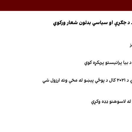
ضد د جګړې او سیاسي بدلون شعار ورکوي
ز
 بیا پرانیستو پرېکړه کوي
ول شي
له لاسوهنو ډډه وکړي