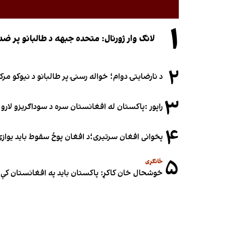
۱
لانګ وار ژورنال: متحده جبهه د طالبانو پر 
۲
د نارضایتۍ دوام؛ خواله رسنۍ پر طالبانو د نیوکو مرک
۳
راپور :پاکستان له افغانستان سره د سوداګریزو لارو د
۴
پخوانی افغان سرتیری؛د افغان پوځ سقوط باید یوازې د ۲۰۲۱ کال د پوځي پېښو له مخې ونه ارز
۵
ځانګړی
خوشحال خان کاکړ: پاکستان بايد په افغانستان کې 