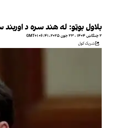
بلاول بوټو: له هند سره د اوربند
۲ چنگاښ ۱۴۰۴ - ۲۳ جون ۲۰۲۵، ۰۶:۴۱ GMT+۱
شریک کول