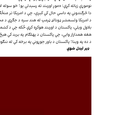
نوموړي زیاته کړې: «موږ اوربند ته رسېدلي یو؛ خو سوله
دا څرګندونې په داسې حال کې کېږي، چې د امریکا تر من
د امریکا ولسمشر ډونالډ ټرمپ له هند سره د جګړې د مخن
بلاول ویلي، پاکستان د اوربند هوکړه کړې ځکه چې د کشمی
هغه همداراز وايي، چې پاکستان د پهلګام په برید کې هېڅ 
د ده په وینا؛ پاکستان د باور جوړونې په برخه کې له ننګ
ډېر لیدل شوي