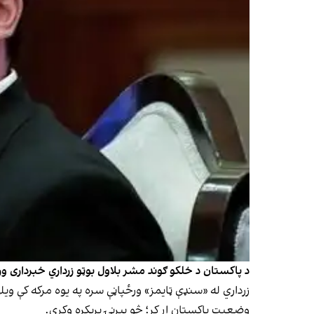
د پاکستان د خلکو ګوند مشر بلاول بوټو زرداري خبرداری ور
زرداري له «سنډې ټایمز» ورځپاڼې سره په یوه مرکه کې وی
وضعیت پاکستان اړ کړ؛ څو بېړنۍ پرېکړه وکړي.