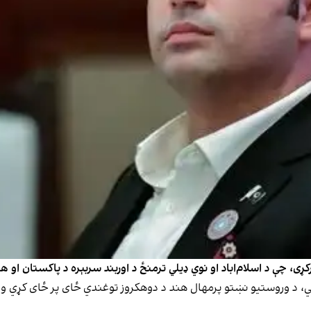
کړی، چې د اسلام‌اباد او نوي ډیلي ترمنځ د اوربند سربېره د پاکستان ا
لي، د وروستیو نښتو پرمهال هند د دوهکروز توغندي ځای پر ځای کړي وو 