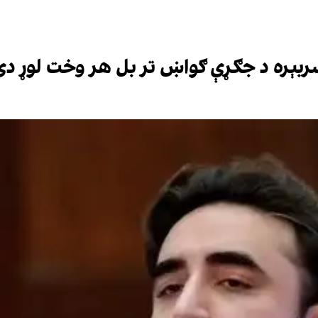
 سربېره د جګړې ګواښ تر بل هر وخت لوړ دی