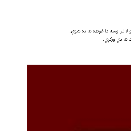
لا تر اوسه دا غونډه نه ده شوې.
ت نه دي ورکړي.