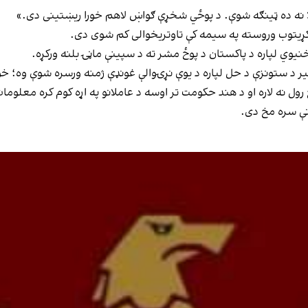
 لا نه ده ټینګه شوې. د پوځي شخړې ګواښ لاهم خورا ریښتینی دی.»
ځګړیتوب وروسته په سیمه کې تاوتریخوالی کم شوی دی.
یوي لپاره د پاکستان د پوځ مشر ته د سپینې ماڼۍ بلنه ورکړه.
ر د ستونزې د حل لپاره د یوې نړۍوالې غونډې ژمنه ورسره شوې وه؛ خو 
رول نه لاره او د هند حکومت تر اوسه د عاملانو په اړه کوم کره معلوما
ونې سره مخ دی.