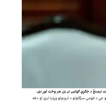
و هند ترمنځ د جګړې ګواښ تر بل هر وخت لوړ دی.
چې د اټومي سرګلولو د لېږدولو وړتیا لري او دغه