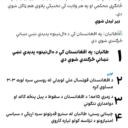
ځانګړې محکمې او په هر ولایت کې تخنیکي پلاوي هم ټاکل شوي
دي.
ډېر لیدل شوي
۱
طالبان: په افغانستان کې د «ال‌نینو» پدیدې نښې
نښانې څرګندې شوې دي
لوبې
۲
د افغانستان فوټسال ملي لوبډلې له روسیې سره لوبه ۳-۳
مساوي کړه
۳
د زمري ۱۵مه؛ د افغانستان د سقوط د پیل پنځه کاله او
دوامدارې ننګونې
۴
چینایي رسنۍ: طالبان له سترو قدرتونو سره اړیکې د سیاسي
امتیازونو د ترلاسه کولو لپاره کاروي