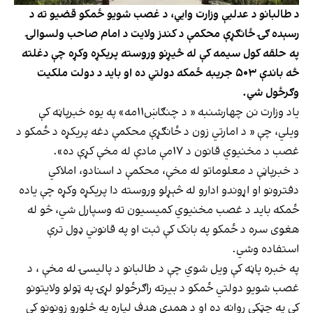
د طالبانو د عدلیې وزارت وايي، د غصب شویو ځمکو قضیو ته د
رسېده ګۍ ځانګړې محکمې د کندز ولایت د امام صاحب ولسوالۍ
په حلقه کول سیمه کې له څیړنو وروسته پریکړه وکړه چې دغلته
څه باندې ۵۰۳ جریبه ځمکه دولتي ده او باید د دولت ملکیت
وګرځول شي.
یاد وزارت نن چهارشنبه « د چنګاښ۱۱مه» په یوه خبرپاڼه کې
ویلي، چې « د امارتي زون د ځانګړې محکمې دغه پریکړه د ځمکو د
غصب د مخنیوي قانون د ۱۷مې مادې له مخې کړې ده».
د خبرپاڼې د معلوماتو له مخې، محکمې د اسنادو، املاکي
دفترونو او اړوندو ادارو له څېړلو وروسته دا پریکړه وکړه چې یاده
ځمکه باید د غصب مخنیوي کمیسیون ته وسپارل شي، څو له
هغوی سره د ځمکو په بانک کې ثبت او په قانوني ډول ترې
استفاده وشي.
په خبره پاڼه کې ویل شوي چې د طالبانو د پالیسۍ له مخې ، د
غصب شویو دولتي ځمکو د بیرته راګرځولو لړۍ په ټولو ولایتونو
کې په چټکې روانه ده او د همدې هدف لپاره په څلورو زونونو کې