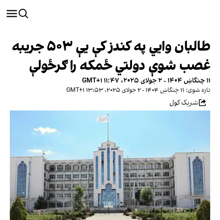
طالبان وايي په کندز کې یې ۵۰۳ جریبه
غصب شوې دولتي ځمکه را ګرځولې
۱۱ چنگاښ ۱۴۰۴ - ۲ جولای ۲۰۲۵، ۱۱:۴۷ GMT+۱
تازه شوی: ۱۱ چنگاښ ۱۴۰۴ - ۲ جولای ۲۰۲۵، ۱۳:۵۳ GMT+۱
شریک کول