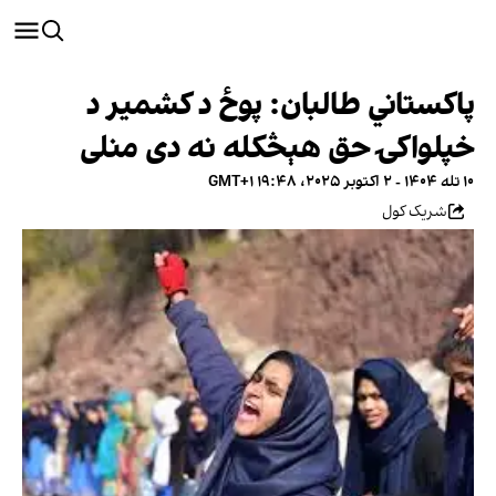
پاکستاني طالبان: پوځ د کشمیر د
خپلواکۍ حق هېڅکله نه دی منلی
۱۰ تله ۱۴۰۴ - ۲ اکتوبر ۲۰۲۵، ۱۹:۴۸ GMT+۱
شریک کول