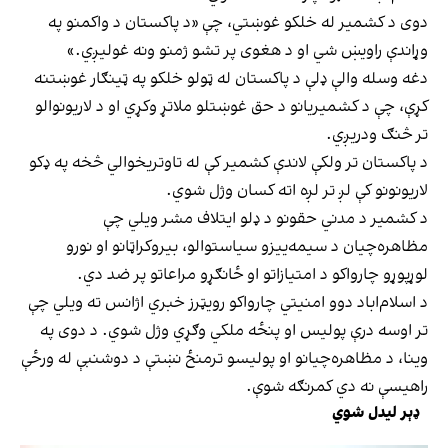
دوی د کشمیر له خلکو غوښتي، چې «د پاکستان د واکمنو په
وړاندې راويښ شي او د هغوی پر تشو ژمنو ونه غوليږي.»
دغه وسله والې ډلې د پاکستان له ټولو خلکو په ټينګار غوښتنه
کړې، چې د کشمیریانو د حق غوښتلو ملاتړ وکړي او د لاریونوالو
تر څنګ ودریږي.
د پاکستان تر ولکې لاندې کشمیر کې له تاوتریخوالي څخه په ډکو
لاریونونو کې لږ تر لږه اته کسان وژل شوي.
د کشمیر د مدني حقونو د ډلو ایتلاف مشر ویلي چې
مظاهره‌چیان د سیمه‌ییزو سیاستوالو، بیروکراټانو او نورو
لوړپوړو چارواکو د امتیازاتو او ځانګړو مراعاتو پر ضد دي.
د اسلام‌اباد دوو امنیتي چارواکو رویټرز خبري اژانس ته ویلي چې
تر اوسه درې پولیس او پنځه ملکي وګړي وژل شوي. د دوی په
وینا، د مظاهره‌چیانو او پولیسو ترمنځ نښتې د دوشنبې له ورځې
راهیسې نه دي کمرنګه شوې.
ډېر لیدل شوي