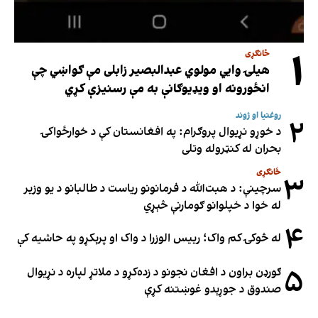
۱
ځانګړی
هیلۍ وایي مولوي عبدالبصیر زابلی مې ګواښي چې
انځورونه او ویډیوګانې به مې رسنیزې کړي
روغتیا او ژوند
۲
د خوړو نړیوال پروګرام: په افغانستان کې د خوارځواکۍ
بحران له کنټروله وتلی
ځانګړی
۳
سرچینې: د هبت‌الله د فرمانونو ریاست د طالبانو د یو وزیر
له خوا د خپلوانو ګومارنې څېړي
۴
له څوکۍ کم واک؛ رییس الوزرا د واک او پرېکړو په حاشیه کې
۵
ګورډن براون د افغان نجونو د زده‌کړو د ملاتړ لپاره د نړیوال
صندوق د جوړېدو غوښتنه کړې