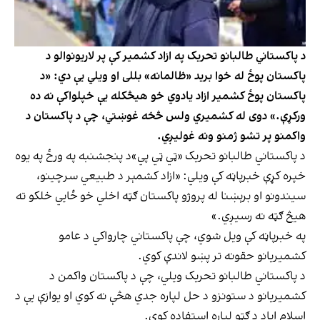
د پاکستاني طالبانو تحریک په ازاد کشمير کې پر لاریونوالو د
پاکستان پوځ له خوا برید «ظالمانه» بللی او ویلي یې دي: «د
پاکستان پوځ کشمیر ازاد یادوي خو هیڅکله یې خپلواکې نه ده
ورکړې.» دوی له کشميري ولس څخه غوښتي، چې د پاکستان د
واکمنو پر تشو ژمنو ونه غولیږي.
د پاکستاني طالبانو تحریک «ټي ټي پي»د پنجشنبه په ورځ په یوه
خپره کړې خبرپاڼه کې ویلي: «ازاد کشمېر د طبیعي سرچینو،
سیندونو او برېښنا له پروژو پاکستان ګټه اخلي خو ځايي خلکو ته
هیڅ ګټه نه رسيږي.»
په خبرپاڼه کې ویل شوي، چې پاکستاني چارواکي د عامو
کشمیریانو حقونه تر پښو لاندې کوي.
د پاکستاني طالبانو تحریک ویلي، چې د پاکستان واکمن د
کشمیریانو د ستونزو د حل لپاره جدي هڅې نه کوي او یوازې یې د
اسلام اباد د ګټو لپاره استفاده کوي.