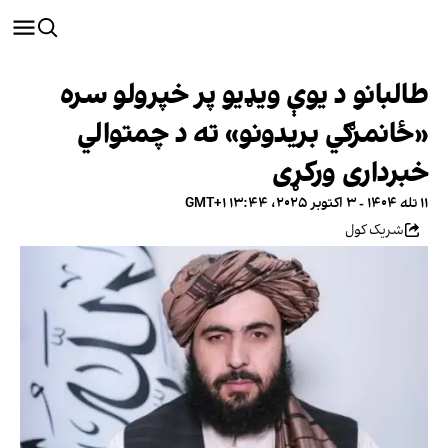
طالبانو د یوې ویډیو پر خپرولو سره
«ځانمرګي بریدونو» ته د چمتوالي
خبرداری ورکړی
۱۱ تله ۱۴۰۴ - ۳ اکتوبر ۲۰۲۵، ۱۳:۴۴ GMT+۱
شریک کول