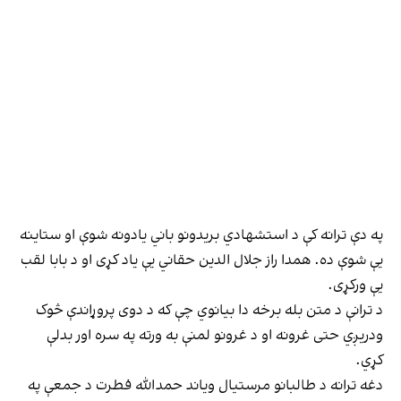
په دې ترانه کې د استشهادي بریدونو باني یادونه شوې او ستاینه
یې شوې ده. همدا راز جلال الدین حقاني یې یاد کړی او د بابا لقب
یې ورکړی.
د ترانې د متن بله برخه دا بیانوي چې که د دوی پروړاندې څوک
ودریږي حتی غرونه او د غرونو لمنې به ورته په سره اور بدلې
کړي.
دغه ترانه د طالبانو مرستیال ویاند حمدالله فطرت د جمعې په