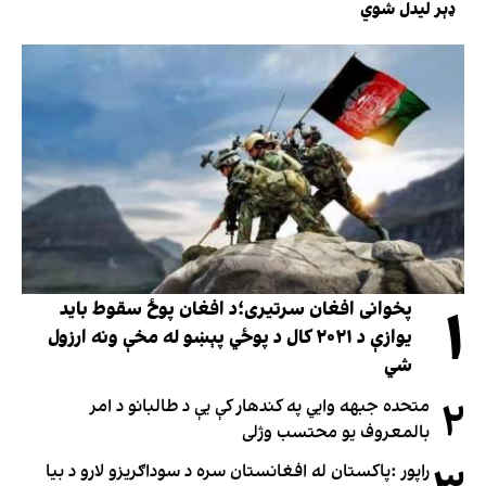
ډېر لیدل شوي
۱
پخوانی افغان سرتیری؛د افغان پوځ سقوط باید
یوازې د ۲۰۲۱ کال د پوځي پېښو له مخې ونه ارزول
شي
۲
متحده جبهه وايي په کندهار کې یې د طالبانو د امر
بالمعروف یو محتسب وژلی
راپور :پاکستان له افغانستان سره د سوداګریزو لارو د بیا