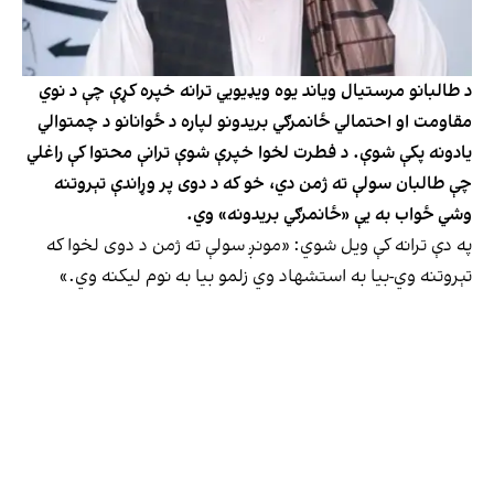
د طالبانو مرستیال ویاند یوه ویډیویي ترانه خپره کړې چې د نوي
مقاومت او احتمالي ځانمرګي بریدونو لپاره د ځوانانو د چمتوالي
یادونه پکې شوې. د فطرت لخوا خپرې شوې ترانې محتوا کې راغلي
چې طالبان سولې ته ژمن دي، خو که د دوی پر وړاندې تېروتنه
وشي ځواب به یې «ځانمرګي بریدونه» وي.
په دې ترانه کې ویل شوي: «مونږ سولې ته ژمن د دوی لخوا که
تېروتنه وي-بیا به استشهاد وي زلمو بیا به نوم لیکنه وي.»