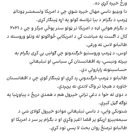
ورځ خپره کړې ده.
دا ویډیو داسې مهال خپره شوې چې د امریکا ولسمشر ډونالډ
ټرمپ د بګرام د بیا ترلاسه کولو په اړه ټينګار کړی.
د بګرام هوايي اډه د امریکا تر ټولو ستر پوځي مرکز و چې د ۲۰۲۱
کال د اګست په میاشت کې د امریکایي ځواکونو له وتلو وروسته د
طالبانو لاس ته ورغی.
اوس، د ټرمپ وروستیو څرګندونو چې ګواښ یې کړی بګرام به
بېرته ونیسي، په افغانستان کې سیاسي او تبلیغاتي
حساسیتونه راپارولي دي.
طالبانو د ټرمپ څرګندونې رد کړي او ټینګار کوي چې د افغانستان
خاوره د هېچا تر واک لاندې نه پرېږدي.
د دوی له خوا د دغې ترانې خپرول هم د همدې دریځ د پیاوړتیا په
توګه ګڼل کېږي.
شنونکي وايي، د داسې تبلیغاتي موادو خپرول کولای شي د
سیمه‌ییزو اړیکو پر فضا اغېز وکړي او د بګرام پر سر د امریکا او
طالبانو ترمنځ روان بحث لا پسې تود کړي.