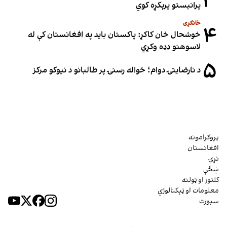
۳
پرانیستو پرېکړه کوي
ځانګړی
۴
خوشحال خان کاکړ: پاکستان بايد په افغانستان کې له
لاسوهنو ډډه وکړي
۵
د نارضایتۍ دوام؛ خواله رسنۍ پر طالبانو د نیوکو مرکز
پروګرامونه
افغانستان
نړۍ
ښځې
کلتور او ټولنه
معلومات او ټېکنالوژي
سپورت