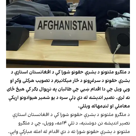
د ملګرو ملتونو د بشري حقونو شورا کې د افغانستان استازي د
بشري حقونو د سرغړونو د څار میکانیزم د تصویب هرکلی وکړ او
ویې ویل چې دا اقدام ښیي چې طالبان په نړیوال ډګر کې هیڅ ځای
نه لري. نصیر اندېشه له دې ډلې سره د یو شمیر هیوادونو اړیکې
معاملې او لنډمهاله وبللې.
د ملګرو ملتونو د بشري حقونو شورا کې د افغانستان استازي
نصیر اندېشه نن دوشنبه، د تلې ۱۴مه، وویل، چې د ملګرو
ملتونو د بشري حقونو شورا ته د دې اقدام له امله مبارکي وايي.