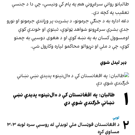
طالبانو روانې سرغړونې هم په پام کې ونیسي، چې دا د جنسي
تعقیب په کچه دي.
دغه اداره به د جنګي جرمونو، د بشریت پر وړاندې جرمونو او نورو
جدي بشري سرغړونو شواهد ټولوي، ثبتوي او خوندي کوي
اومسوول کسان به په نښه کوي او د هغوی دوسیې به چمتو
کوي، چې د ملي او نړیوالو محاکمو لپاره وکارول شي.
ډېر لیدل شوي
۱
طالبان: په افغانستان کې د «ال‌نینو» پدیدې نښې
نښانې څرګندې شوې دي
لوبې
۲
د افغانستان فوټسال ملي لوبډلې له روسیې سره لوبه ۳-۳
مساوي کړه