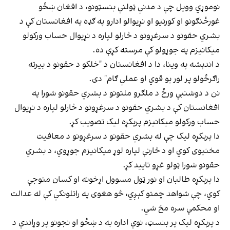
نوموړي وویل چې د مدني ټولنې بنسټونو، د افغان ښځو
غورځنګونو او کورنیو او نړیوالو ادارو په ګډه په افغانستان کې د
بشري حقونو د سرغړونو د څارلو لپاره د نړیوال حساب ورکولو
میکانیزم په جوړولو کې مرسته کړې ده.
د اندېشه په وینا، دا د افغانستان د "خلکو د حقونو د بیرته
راګرځولو پر لور یو قوي او عملي ګام" دی.
نن د دوشنبې ورځ د ملګرو ملتونو د بشري حقونو شورا په
افغانستان کې د بشري حقونو د سرغړونو د څارلو لپاره د نړیوال
حساب ورکولو میکانیزم پرېکړه لیک تصویب کړ.
دا پرېکړه لیک چې له بشري حقونو د سرغړونو د معافیت
مخنیوی کوي او د څارنې لپاره لوړ میکانیزم جوړوي، د بشري
حقونو شورا ټولو غړو تایید کړ.
دا پرېکړه طالبان او نور ټول مسوول اړخونه او کسان متوجې
کوي، چې شواهد چمتو کېږي، څو هغوی په راتلونکي کې له عدالت
او محکمې سره مخ شي.
د پرېکړه لیک پر بنسټ، نوې اداره به د ښځو او نجونو پر وړاندې د