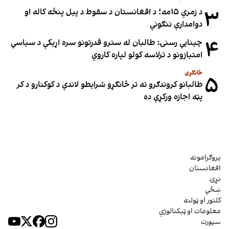
۳
د زمري ۱۵مه؛ د افغانستان د سقوط د پیل پنځه کاله او
دوامدارې ننګونې
۴
چینایي رسنۍ: طالبان له سترو قدرتونو سره اړیکې د سیاسي
امتیازونو د ترلاسه کولو لپاره کاروي
ځانګړی
۵
طالبانو کروندګرو ته تر ځانګړو شرایطو لاندې د کوکنارو د کر
پټه اجازه ورکړې ده
پروګرامونه
افغانستان
نړۍ
ښځې
کلتور او ټولنه
معلومات او ټېکنالوژي
سپورت