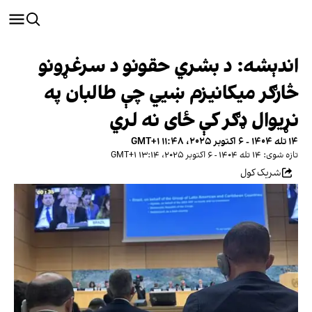
اندېشه: د بشري حقونو د سرغړونو
څارګر میکانیزم ښيي چې طالبان په
نړیوال ډګر کې ځای نه لري
۱۴ تله ۱۴۰۴ - ۶ اکتوبر ۲۰۲۵، ۱۱:۴۸ GMT+۱
تازه شوی: ۱۴ تله ۱۴۰۴ - ۶ اکتوبر ۲۰۲۵، ۱۳:۱۴ GMT+۱
شریک کول