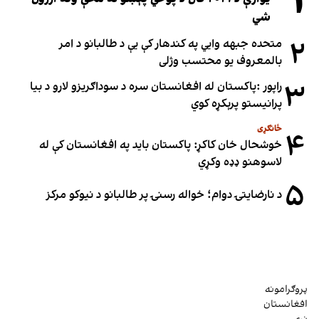
۱
شي
۲
متحده جبهه وايي په کندهار کې یې د طالبانو د امر
بالمعروف یو محتسب وژلی
۳
راپور :پاکستان له افغانستان سره د سوداګریزو لارو د بیا
پرانیستو پرېکړه کوي
ځانګړی
۴
خوشحال خان کاکړ: پاکستان بايد په افغانستان کې له
لاسوهنو ډډه وکړي
۵
د نارضایتۍ دوام؛ خواله رسنۍ پر طالبانو د نیوکو مرکز
پروګرامونه
افغانستان