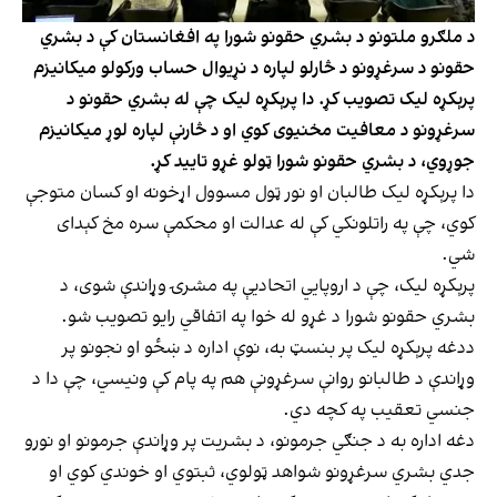
د ملګرو ملتونو د بشري حقونو شورا په افغانستان کې د بشري
حقونو د سرغړونو د څارلو لپاره د نړیوال حساب ورکولو میکانیزم
پرېکړه لیک تصویب کړ. دا پرېکړه لیک چې له بشري حقونو د
سرغړونو د معافیت مخنیوی کوي او د څارنې لپاره لوړ میکانیزم
جوړوي، د بشري حقونو شورا ټولو غړو تایید کړ.
دا پرېکړه لیک طالبان او نور ټول مسوول اړخونه او کسان متوجې
کوي، چې په راتلونکي کې له عدالت او محکمې سره مخ کېدای
شي.
پرېکړه لیک، چې د اروپایي اتحادیې په مشرۍ وړاندې شوی، د
بشري حقونو شورا د غړو له خوا په اتفاقي رایو تصویب شو.
ددغه پرېکړه لیک پر بنسټ به، نوې اداره د ښځو او نجونو پر
وړاندې د طالبانو روانې سرغړونې هم په پام کې ونیسي، چې دا د
جنسي تعقیب په کچه دي.
دغه اداره به د جنګي جرمونو، د بشریت پر وړاندې جرمونو او نورو
جدي بشري سرغړونو شواهد ټولوي، ثبتوي او خوندي کوي او