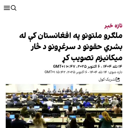
تازه خبر
ملګرو ملتونو په افغانستان کې له
بشري حقونو د سرغړونو د څار
میکانیزم تصویب کړ
۱۴ تله ۱۴۰۴ - ۶ اکتوبر ۲۰۲۵، ۱۰:۴۷ GMT+۱
تازه شوی: ۱۴ تله ۱۴۰۴ - ۶ اکتوبر ۲۰۲۵، ۱۵:۴۲ GMT+۱
شریک کول