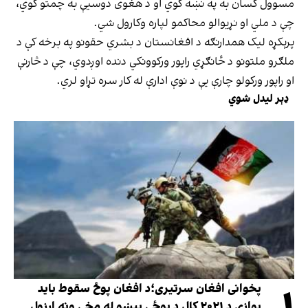
مسوول کسان به په نښه کوي او د هغوی دوسیې به چمتو کوي،
چې د ملي او نړیوالو محاکمو لپاره وکارول شي.
پرېکړه لیک همدارنګه د افغانستان د بشري حقونو په برخه کې د
ملګرو ملتونو د ځانګړي راپور ورکوونکي دنده اوږدوي، چې د څارنې
او راپور ورکولو چارې یې د نوې ادارې له کار سره تړاو لري.
ډېر لیدل شوي
پخوانی افغان سرتیری؛د افغان پوځ سقوط باید
یوازې د ۲۰۲۱ کال د پوځي پېښو له مخې ونه ارزول