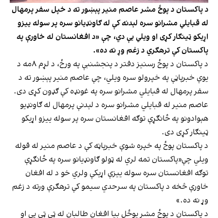
د پاکستان د پوځ مشر عاصم منیر پېښور ته د خپل سفر پرمهال
له قبایلي مشرانو سره لېدنه کې له ګاونډیانو سره پر سوله ییزو
اړیکو ټینګار کړی او ویلي یې دي، چې «د افغانستان له خاورې په
پاکستان کې ترهګري د زغم وړ نه ده».
د پاکستان د پوځ رسنیز دفتر د پنجشنبې په ورځ، د لړم ۸مه د
یوې خبرپاڼې په خپرولو سره ویلي، چې عاصم منیر پېښور ته د
سفر پرمهال له قبایلي مشرانو سره په غونډه کې ګډون کړی دی.
عاصم منیر له قبایلي مشرانو سره د لېدنې پرمهال له ګاونډیو
هېوادونو په ځانګړې توګه افغانستان سره پر سوله ییزو اړیکو
ټینګار کړی دی.
د پاکستان پوځ په خپره شوې خبرپاڼه کې د عاصم منیر له قوله
ویلي چې«پاکستان تمه لري له ټولو ګاونډیانو سره په ځانګړې
توګه افغانستان سره سوله ییزې اړیکې ولري خو د له افغان
خاورې څخه د پاکستان په سرحدي سیمو کې ترهګرې ورته د زغم
وړ نه ده.»
د پاکستان د پوځ مشر یوځل بیا افغان طالبان له ټي ټي پي او