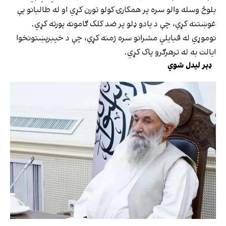
بلوڅ وسله والو سره پر همکارۍ کولو تورن کړي او له طالبانو یې
غوښتنه کړې، چې د یادو ډلو پر ضد کلک ګامونه پورته کړي.
نوموړي له قبایلي مشرانو سره ژمنه کړې، چې د خیبرپښتونخوا
ایالت به له ترهرګرو پاک کړي.
ډېر لیدل شوي