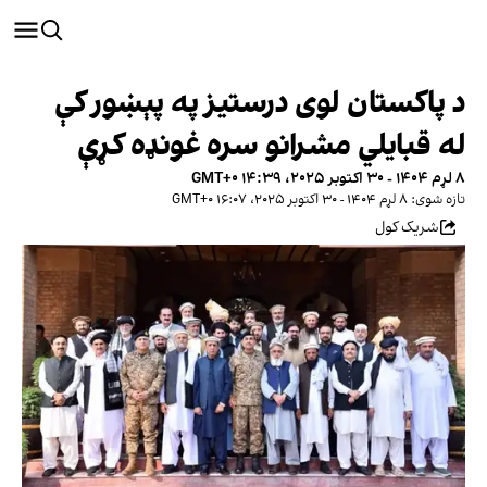
د پاکستان لوی درستیز په پېښور کې
له قبایلي مشرانو سره غونډه کړې
۸ لړم ۱۴۰۴ - ۳۰ اکتوبر ۲۰۲۵، ۱۴:۳۹ GMT+۰
تازه شوی: ۸ لړم ۱۴۰۴ - ۳۰ اکتوبر ۲۰۲۵، ۱۶:۰۷ GMT+۰
شریک کول