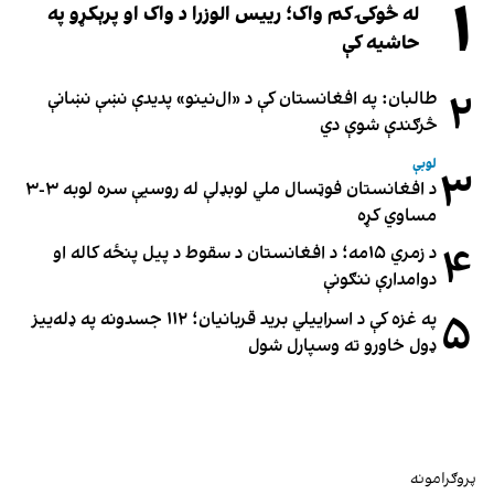
۱
له څوکۍ کم واک؛ رییس الوزرا د واک او پرېکړو په
حاشیه کې
۲
طالبان: په افغانستان کې د «ال‌نینو» پدیدې نښې نښانې
څرګندې شوې دي
لوبې
۳
د افغانستان فوټسال ملي لوبډلې له روسیې سره لوبه ۳-۳
مساوي کړه
۴
د زمري ۱۵مه؛ د افغانستان د سقوط د پیل پنځه کاله او
دوامدارې ننګونې
۵
په غزه کې د اسراییلي برید قربانیان؛ ۱۱۲ جسدونه په ډله‌ییز
ډول خاورو ته وسپارل شول
پروګرامونه