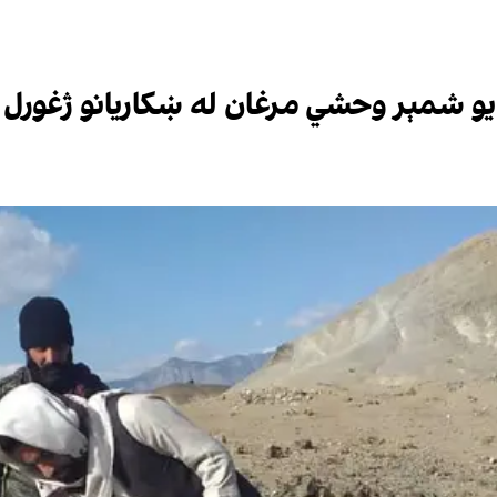
 یو شمېر وحشي مرغان له ښکاریانو ژغور