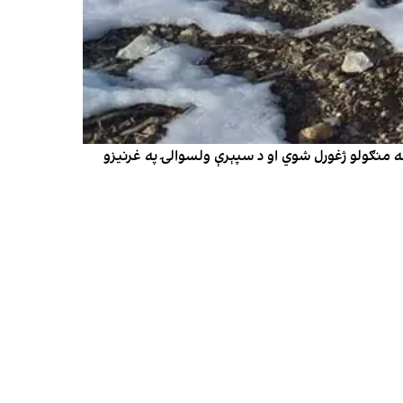
له منګولو ژغورل شوي او د سپېرې ولسوالۍ په غرنیزو