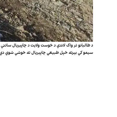
د طالبانو تر واک لاندې د خوست ولایت د چاپېریال ساتنې
سیمو کې بېرته خپل طبیعي چاپېریال ته خوشې شوي دي