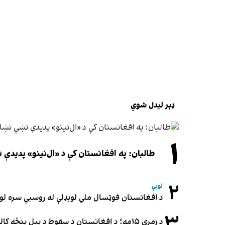
ډېر لیدل شوي
۱
طالبان: په افغانستان کې د «ال‌نینو» پدید
۲
لوبې
د افغانستان فوټسال ملي لوبډلې له روسیې سره لوبه ۳-۳ مساوي 
۳
د زمري ۱۵مه؛ د افغانستان د سقوط د پیل پنځه کاله او دوامدارې ننګونې