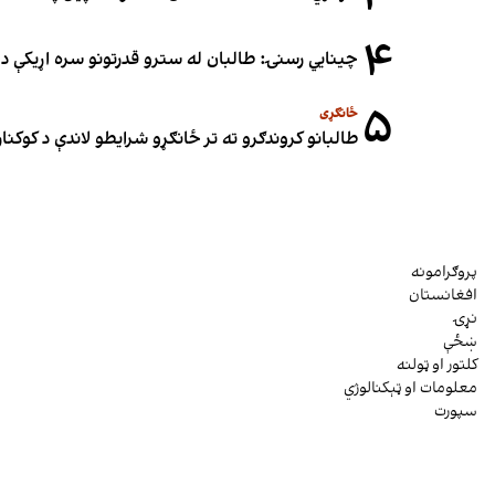
۴
چینایي رسنۍ: طالبان له سترو قدرتونو سره اړیکې د س
۵
ځانګړی
طالبانو کروندګرو ته تر ځانګړو شرایطو لاندې د کوکنارو
پروګرامونه
افغانستان
نړۍ
ښځې
کلتور او ټولنه
معلومات او ټېکنالوژي
سپورت