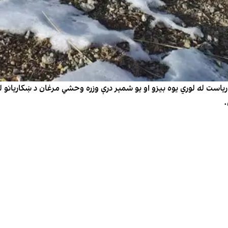
 ریاست له لوري یوه بیزو او یو شمېر درې وزره وحشي مرغان د ښکاریانو 
.