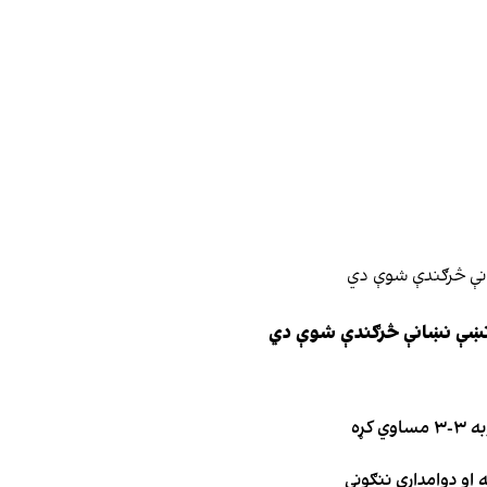
ې نښې نښانې څرګندې شوې دي
کړه