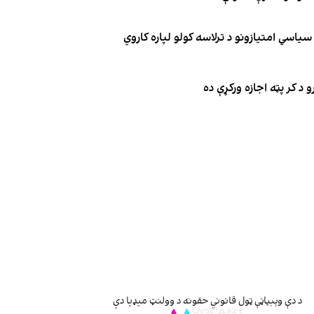
یاسي امتیازونو د ترلاسه کولو لپاره کاروي
 د کر پټه اجازه ورکړې ده
د دې وېبپاڼې ټول قانوني حقونه د وولنټ میډیا دي