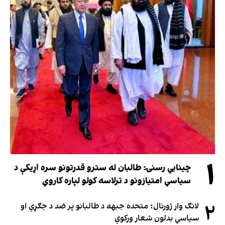
۱
چینایي رسنۍ: طالبان له سترو قدرتونو سره اړیکې د
سیاسي امتیازونو د ترلاسه کولو لپاره کاروي
۲
لانګ وار ژورنال: متحده جبهه د طالبانو پر ضد د جګړې او
سیاسي بدلون شعار ورکوي