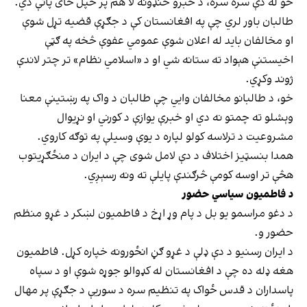
خو له دې سره سره، د خبرو خنډونه لا هم پر خپل ځای پاتې دي.
طالبان باور لري چې په افغانستان کې د جګړې قضیه تړل شوې
او مخالفان باید له اعلان شوې عمومي عفوې څخه په ګټې
اخیستنې هېواد ته ستانه شي او د «اسلامي نظام» تر چتر لاندې
ژوند وکړي.
خو، د طالبانو مخالفان وايي چې طالبان د واک په رښتینې معنا
وېشلو ته چمتو نه دي او خبرې یوازې د کورني او نړیوال
مشروعیت د ترلاسه کولو لپاره د یوې وسیلې په توګه کاروي.
همدا بنسټیز اختلاف د دې لامل شوی چې د ایران د منځګړیتوب
هڅې تر اوسه کومې څرګندې پایلې ته ونه رسېږي.
د فاطمیون سیاسي حضور
د دغو مراسمو یو بل د پام وړ اړخ د فاطمیون لښکر د غړو منظم
حضور و.
د ایران رسنیو د دې ډلې د غړو ګڼ انځورونه خپاره کړل. فاطمیون
هغه ډله ده چې د افغانستان له کډوالو جوړه شوې او د سپاه
پاسداران د قدس ځواک په تنظیم سره د سوریې د جګړې پر مهال