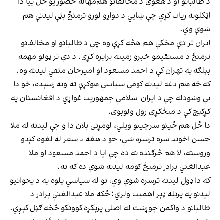
د طالبانو او د هغوی د مخالفانو هم‌مهاله حضور یو ځل بیا دا
اټکلونه زیات کړي چې ښايي د دواړو لورو ترمنځ پټې لیدنې هم
شوې وي.
ایران تر دې مخکې هم هڅه کړې وه چې د طالبانو او مخالفانو
ترمنځ د مستقیمو خبرو زمینه برابره کړي. د دې تر ټولو مهمه
بېلګه په تهران کې د احمد مسعود او امیرخان متقي لیدنه وه.
که څه هم دغه لیدنه کومې سیاسي هوکړې ته ونه رسېده، خو دا
یې وښودله چې د ایران اسلامي جمهوریت غواړي د افغانستان په
کړکېچ کې د منځګړي رول ولوبوي.
دا ځل هم ځینو سرچینو ویلي، لومړنی پلان دا و چې لیدنه له ملا
حسن اخوند سره ترسره شي، خو د هغه د سفر له لغوه کېدو
وروسته، لا هم څرګنده نه ده چې ایا د احمد مسعود او ملا
عبدالغني برادر ترمنځ کومه لیدنه شوې ده که نه.
که دا ډول لیدنه ترسره شوې وي، نو له سیاسي پلوه به د پخوانیو
لیدنو په پرتله ډېر اهمیت ولري؛ ځکه ملا عبدالغني برادر د
طالبانو د واکمن جوړښت له اصلي پرېکړه کوونکو څخه ګڼل کېږي.