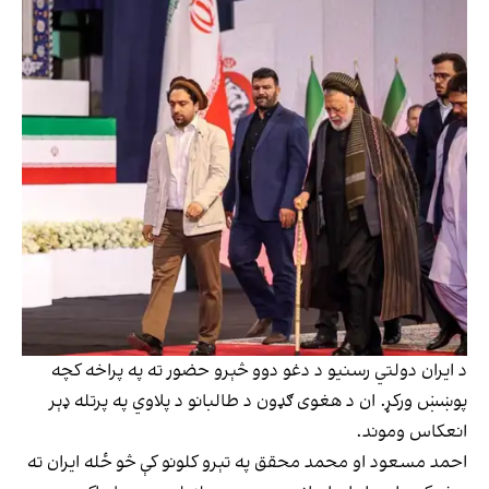
د ایران دولتي رسنیو د دغو دوو څېرو حضور ته په پراخه کچه
پوښښ ورکړ. ان د هغوی ګډون د طالبانو د پلاوي په پرتله ډېر
انعکاس وموند.
احمد مسعود او محمد محقق په تېرو کلونو کې څو ځله ایران ته