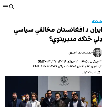
شننه
ایران د افغانستان مخالفې سیاسي
ډلې څنګه مدیریتوي؟
جمشید یما امیري
۱۲ چنگاښ ۱۴۰۵ - ۳ جولای ۲۰۲۶، ۱۲:۳۳ GMT+۱
تازه شوی: ۱۲ چنگاښ ۱۴۰۵ - ۳ جولای ۲۰۲۶، ۱۵:۱۲ GMT+۱
شریک کول