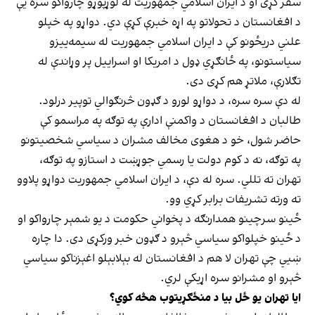
سفر کړی او د ایران اسلامي جمهوریت له لوړپوړو چارواکو سره یې
د افغانستان د تحولاتو په اړه خبرې کړې دي. دواړو په خپلو
علني دریځونو کې د ایران اسلامي جمهوریت له سیمه‌ییزو
سیاستونو، په ځانګړي ډول د امریکا او اسراییل پر وړاندې له
تګلارې، ملاتړ هم کړی دی.
له دې سره سره، د دواړو لورو د ګډون څرنګوالي توپیر درلود.
طالبان د افغانستان د واکمنې ادارې په توګه په مراسمو کې
حاضر شول، خو د هغوی مخالف مشران د سیاسي شخصیتونو
په توګه، نه د کوم دولت یا رسمي جوړښت د استازو په توګه،
تهران ته تللي. سره له دې، د ایران اسلامي جمهوریت دواړو پلاوو
ته ورته تشریفات برابر کړي وو.
ځینو سرچینو همدارنګه د پخواني حکومت د یو شمېر چارواکو او
د ځینو خپلواکو سیاسي څېرو د ګډون خبر ورکړی دی. دا چاره
ښيي چې تهران لا هم د افغانستان له بېلابېلو اغېزناکو سیاسي
څېرو او مشرانو سره اړیکې لري.
ایا تهران یو ځل بیا د منځګړیتوب هڅه کوي؟