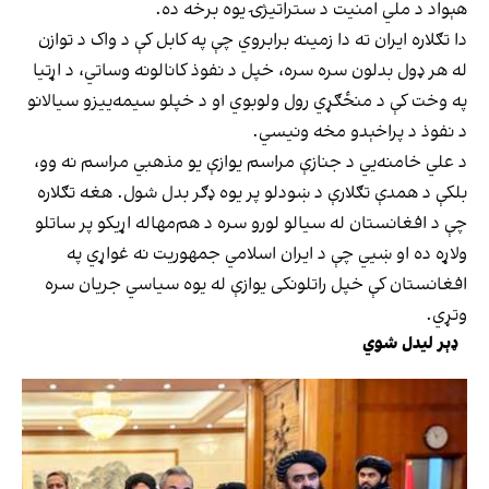
هېواد د ملي امنیت د ستراتیژۍ یوه برخه ده.
دا تګلاره ایران ته دا زمینه برابروي چې په کابل کې د واک د توازن
له هر ډول بدلون سره سره، خپل د نفوذ کانالونه وساتي، د اړتیا
په وخت کې د منځګړي رول ولوبوي او د خپلو سیمه‌ییزو سیالانو
د نفوذ د پراخېدو مخه ونیسي.
د علي خامنه‌یي د جنازې مراسم یوازې یو مذهبي مراسم نه وو،
بلکې د همدې تګلارې د ښودلو پر یوه ډګر بدل شول. هغه تګلاره
چې د افغانستان له سیالو لورو سره د هم‌مهاله اړیکو پر ساتلو
ولاړه ده او ښيي چې د ایران اسلامي جمهوریت نه غواړي په
افغانستان کې خپل راتلونکی یوازې له یوه سیاسي جریان سره
وتړي.
ډېر لیدل شوي