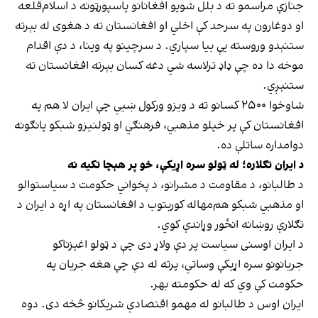
جنازې مراسمو ته د بلل شویو افغانانو پاسپورټونه د اسلام‌قلعه
او دوغارون په سرحد کې اخلي او افغانستان ته د هغوی له بېرته
ستنېدو وروسته یې بیا سپاري. د سرچینو په وینا، د دې اقدام
موخه دا ده چې ډاډ ترلاسه شي دغه کسان بېرته افغانستان ته
ستنېږي.
شاوخوا ۲۵۰۰ کسانو ته د ویزو ورکول ښيي چې ایران لا هم په
افغانستان کې پر خپلو مذهبي، فرهنګي او ټولنیزو شبکو پانګونه
دوامداره ساتلې ده.
د ایران تګلاره؛ له ټولو سره اړیکې، خو پر هېچا تکیه نه
د طالبانو، د مقاومت د مشرانو، د پخواني حکومت د سیاستوالو
او مذهبي شبکو هم‌مهاله کوربتوب د افغانستان په اړه د ایران د
تګلارې روښانه انځور وړاندې کوي.
د ایران اوسنی سیاست پر دې ولاړ دی چې د ټولو اغېزناکو
جریانونو سره اړیکې وساتي، پرته له دې چې هغه جریان په
حکومت کې وي که له حکومته بهر.
ایران اوس د طالبانو له مهمو اقتصادي شریکانو څخه دی. دوه