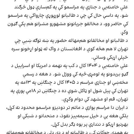
علي خامنه‌یي د جنازې په مراسمو کې په کم‌ساري ډول څرګند
شو. په داسې حال کې چې د طالبانو لوړپوړي چارواکي په مراسمو
کې حاضر وو، د مخالفو جریانونو مشهورو مشرانو هم پکې ګډون
وکړ.
د طالبانو او مخالفانو هم‌مهاله حضور په ښه توګه ښيي چې
تهران لا هم هڅه کوي د افغانستان د واک له ټولو اړخونو سره
خپلې اړیکې وساتي.
علي خامنه‌یي د ۱۴۰۴ کال د کب په نهمه د امریکا او اسراییل د
ګډو بریدونو په لومړۍ څپه کې ووژل شو. د هغه د رسمي
مخه‌ښې او جنازې مراسم د ۱۴۰۵ کال د چنګاښ په ۱۳مه په
تهران کې پیل شول او ټاکل شوې ده د چنګاښ تر ۱۸مې پورې په
تهران، قم او مشهد کې دوام وکړي.
د ایران دا مراسم یوازې د ماتم تر دودیزو مراسمو محدود نه کړل،
بلکې هغه یې د خپل سیمه‌ییز نفوذ، د متحدانو د شبکې او
بهرنیو اړیکو د نندارې پر یوه ډګر بدل کړل.
په همدې چوکاټ کې، د طالبانو او د دې ډلې د مخالفانو هم‌مهاله