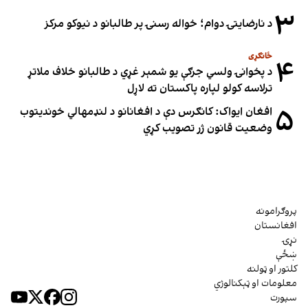
۳
د نارضایتۍ دوام؛ خواله رسنۍ پر طالبانو د نیوکو مرکز
ځانګړی
۴
د پخوانۍ ولسي جرګې یو شمېر غړي د طالبانو خلاف ملاتړ
ترلاسه کولو لپاره پاکستان ته لاړل
۵
افغان ایواک: کانګرس دې د افغانانو د لنډمهالي خوندیتوب
وضعیت قانون ژر تصویب کړي
پروګرامونه
افغانستان
نړۍ
ښځې
کلتور او ټولنه
معلومات او ټېکنالوژي
سپورت