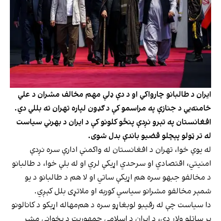
ایران د طالبانو چارواکي او د دې ډلې مهم مخالف مشران د علي
خامنه‌یي د جنازې په مراسمو کې د ګډون لپاره تهران ته بللي دي.
افغانستان په تېرو نږدې پنځو کلونو کې د ایران د بهرني سیاست
له تر ټولو پېچلو قضیو باندې بدل شوی.
له یوې خوا، تهران د افغانستان له واکمنې ادارې سره نږدې
امنیتي، اقتصادي او سرحدي اړیکې لري او له بلې خوا، د طالبانو
د مخالفو جبهو سره هم اړیکې ساتي او لا هم د طالبانو د یو
شمېر مخالفو مشرانو سیاسي کوربه او ملاتړی بلل کېږي.
دا سیاست چې له رقیبو لوبغاړو سره د هم‌مهاله اړیکو د کانالونو
پر ساتلو ولاړ دی، د ایران د اسلامي جمهوریت د پخواني مشر