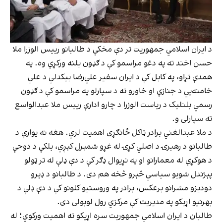
د ایران اسلامي جمهوریت تر دې مخکې د طالبانو رییس الوزرا ملا
حسن اخند ته په دغو مراسمو کې د ګډون بلنه ورکړې وه. په
همدې تړاو، په کابل کې د ایران سفیر علي‌رضا بیکدلي د علي
خامنه‌یي د جنازې او خاورو ته د سپارلو په مراسمو کې د ګډون
رسمي بلنلیک د ریاست الوزرا د چارو ادارې رییس ملا عبدالواسع
ته سپارلی و.
د ملا عبدالغني برادر ټاکل ځانګړی اهمیت لري. هغه نه یوازې د
طالبانو د رهبرۍ د اصلي کړۍ له غړو شمېرل کېږي، بلکې د دوحې
د هوکړې له معمارانو او په نړیوال ډګر کې د دې ډلې له تر ټولو
پېژندل شویو سیاسي څېرو څخه هم دی. د طالبانو د ډېرو
دودیزو مشرانو برعکس، برادر په وروستیو کلونو کې د دې ډلې د
بهرنیو اړیکو په مدیریت کې مرکزي رول لوبولی دی.
طالبان د ایران اسلامي جمهوریت سره اړیکو ته اهمیت ورکوي؛ له