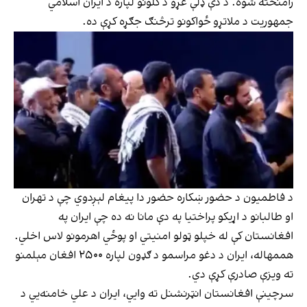
رامنځته شوه. د دې ډلې غړو د کلونو لپاره د ایران اسلامي
جمهوریت د ملاتړو ځواکونو ترڅنګ جګړه کړې ده.
د فاطمیون د حضور ښکاره حضور دا پیغام لېږدوي چې د تهران
او طالبانو د اړیکو پراختیا په دې مانا نه ده چې ایران په
افغانستان کې له خپلو ټولو امنیتي او پوځي اهرمونو لاس اخلي.
هممهاله، ایران د دغو مراسمو د ګډون لپاره ۲۵۰۰ افغان مېلمنو
ته ویزې صادرې کړې دي.
سرچینې افغانستان انټرنشنل ته وايي، ایران د علي خامنه‌یي د