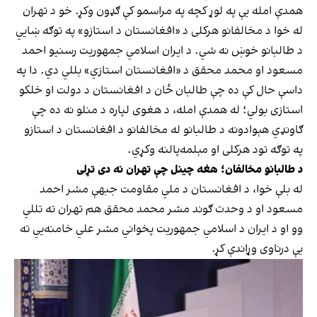
همدې امله یې په لوړ کچه په مراسمو کې ګډون وکړ. خو د تهران
له خوا د مخالفانو هرکلی د «افغانستان د استازو» په توګه ښايي
د طالبانو خوښ نه شي. د ایران اسلامي جمهوریت رسنیو احمد
مسعود او محمد محقق د «افغانستان استازي» بللي دي. دا په
داسې حال کې ده چې طالبان ځان د افغانستان د دولت او خلکو
استازی بولي؛ له همدې امله، د هغوی لپاره د منلو نه ده چې
ګاونډي هېوادونه د طالبانو له مخالفانو د افغانستان د استازو
په توګه تود هرکلی او مېلمه‌پالنه وکړي.
د طالبانو مخالفان؛ هغه چینل چې تهران نه دی تړلی
له بلې خوا، د افغانستان د ملي مقاومت جبهې مشر احمد
مسعود او د وحدت ګوند مشر محمد محقق هم تهران ته تللي
وو او د ایران د اسلامي جمهوریت پخواني مشر علي خامنه‌یي ته
یې درناوی وړاندې کړ.