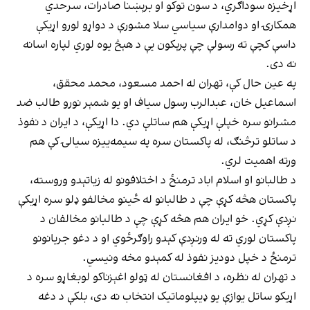
اړخیزه سوداګري، د سون توکو او برېښنا صادرات، سرحدي
همکارۍ او دوامدارې سیاسي سلا مشورې د دواړو لورو اړیکې
داسې کچې ته رسولې چې پرېکون یې د هېڅ یوه لوري لپاره اسانه
نه دی.
په عین حال کې، تهران له احمد مسعود، محمد محقق،
اسماعیل خان، عبدالرب رسول سیاف او یو شمېر نورو طالب ضد
مشرانو سره خپلې اړیکې هم ساتلې دي. دا اړیکې، د ایران د نفوذ
د ساتلو ترڅنګ، له پاکستان سره په سیمه‌ییزه سیالۍ کې هم
ورته اهمیت لري.
د طالبانو او اسلام اباد ترمنځ د اختلافونو له زیاتېدو وروسته،
پاکستان هڅه کړې چې د طالبانو له ځینو مخالفو ډلو سره اړیکې
نږدې کړي. خو ایران هم هڅه کړې چې د طالبانو مخالفان د
پاکستان لوري ته له ورنږدې کېدو راوګرځوي او د دغو جریانونو
ترمنځ د خپل دودیز نفوذ له کمېدو مخه ونیسي.
د تهران له نظره، د افغانستان له ټولو اغېزناکو لوبغاړو سره د
اړیکو ساتل یوازې یو ډیپلوماتیک انتخاب نه دی، بلکې د دغه