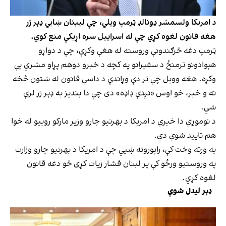
د امریکا ولسمشر ډونالډ ټرمپ ویلي، چې لیبنان ښايي ډېر ژر
هغه قانون لغوه کړي چې له اسراییل سره اړیکې منع کوي.
ټرمپ دغه څرګندونې وروسته له هغې وکړې، چې د دواړو
هېوادونو ترمنځ د سفیرانو په کچه د خبرو دوهم پړاو مشري یې
وکړه. هغه وویل چې تر دې وړاندې د داسې قانون له شتون څخه
نه و خبر، خو اوس «نږدې ډاډه» دی چې دا بندیز به ډېر ژر لرې
شي.
د نوموړي دا خبرې د امریکا د بهرنیو چارو وزیر مارکو روبیو له خوا
هم تایید شوې دي.
په ورته وخت کې، راپورونه ښيي چې د امریکا د بهرنیو چارو وزارت
په وروستیو ورځو کې پر لبنان فشار زیات کړی څو دغه قانون
لغوه کړي.
ډېر لیدل شوي