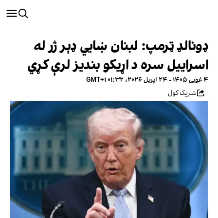
ډونالډ ټرمپ: لبنان ښايي ډېر ژر له
اسراییل سره د اړیکو بندیز لرې کړي
۴ غویی ۱۴۰۵ - ۲۴ اپریل ۲۰۲۶، ۰۱:۳۲ GMT+۱
شریک کول