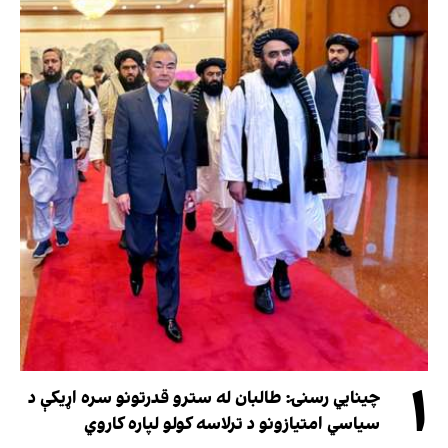
۱
چینایي رسنۍ: طالبان له سترو قدرتونو سره اړیکې د
سیاسي امتیازونو د ترلاسه کولو لپاره کاروي