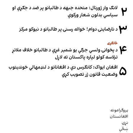
۲
لانګ وار ژورنال: متحده جبهه د طالبانو پر ضد د جګړې او
سیاسي بدلون شعار ورکوي
۳
د نارضایتۍ دوام؛ خواله رسنۍ پر طالبانو د نیوکو مرکز
ځانګړی
۴
د پخوانۍ ولسي جرګې یو شمېر غړي د طالبانو خلاف ملاتړ
ترلاسه کولو لپاره پاکستان ته لاړل
۵
افغان ایواک: کانګرس دې د افغانانو د لنډمهالي خوندیتوب
وضعیت قانون ژر تصویب کړي
پروګرامونه
افغانستان
نړۍ
ښځې