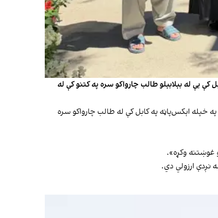
 پایته رسېدو وروسته ویلي، چې په کابل کې یې له بېلابېلو طالب چارواکو سره په کتنو کې له
په خپله اېکس‌پاڼه په کابل کې له طالب چارواکو سره
و غوښتنه وکړه».
ه نږدې ارزولي دي.