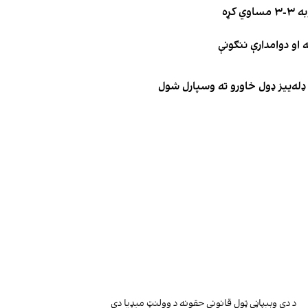
کړه
د دې وېبپاڼې ټول قانوني حقونه د وولنټ میډیا دي