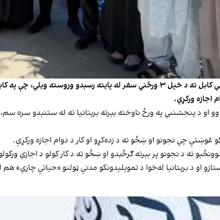
د افغانستان لپاره د برېتانیا ځانګړي استازي ریچارډ لېنډسي کابل ته د خپل ۳ ورځني سفر له
 اجازه ورکړي.
و او د پنجشنبې په ورځ ناوخته بېرته برېتانیا ته له ستنېدو سره سم، 
کو غوښتي چې نجونو او ښځو ته د زده‌کړو او کار د دوام اجازه ورکړي.
ونځیو ته د نجونو پر بېرته ګرځېدو او ښځو ته د کار کولو د اجازې ورکول
ازو او د برېتانیا له‌خوا د تمویلیدونکو مدني ټولنو «حیاتي چارې» هم ل