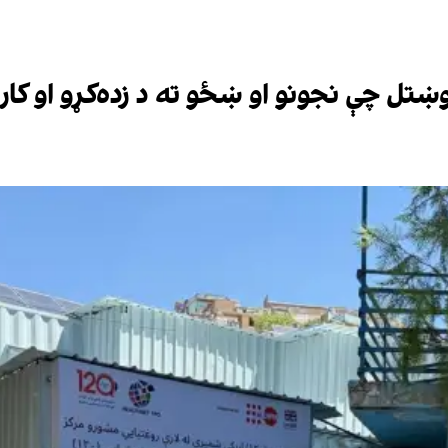
ښتل چې نجونو او ښځو ته د زده‌کړو او کار 