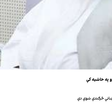
و په حاشیه کې
نښانې څرګندې شوې دي