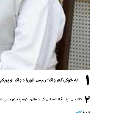
۱
له څوکۍ کم واک؛ رییس الوزرا د واک او پرېکړ
۲
طالبان: په افغانستان کې د «ال‌نینو» پدیدې نښې 
لوبې