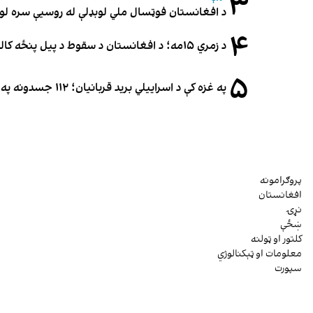
۳
د افغانستان فوټسال ملي لوبډلې له روسیې سره لوبه ۳-۳ مساوي 
۴
د زمري ۱۵مه؛ د افغانستان د سقوط د پیل پنځه کاله او دوامدارې ننګونې
۵
په غزه کې د اسراییلي برید قربانیان؛ ۱۱۲ جسدونه په ډله‌ییز ډول خاورو ته وسپارل شول
پروګرامونه
افغانستان
نړۍ
ښځې
کلتور او ټولنه
معلومات او ټېکنالوژي
سپورت