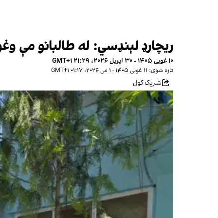
ریچارډ لېنډسي: له طالبانو مې وغو
۱۰ غویی ۱۴۰۵ - ۳۰ اپریل ۲۰۲۶، ۲۱:۲۹ GMT+۱
تازه شوی: ۱۱ غویی ۱۴۰۵ - ۱ می ۲۰۲۶، ۰۱:۱۷ GMT+۱
شریک کول