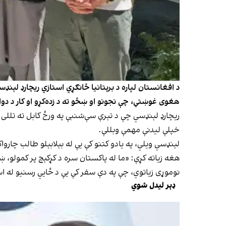
هغوی غوښتي، چې نجونو او ښځو ته د زده‌کړو او کار د دوام
ریچارډ لېنډسي چې د تېرې سې‌شنبې په ورځ کابل ته تللی و
خپلې لیدنې مهمې وبللې.
لېنډسي ویلي، په یادو کتنو کې یې له بېلابېلو طالب چاروا
هغه زیاته کړې: «ما له پاکستان سره د کړکېچ پر کمولو، ښو
نوموړی زیاتوي، چې په دې سفر کې یې د ځايي رسنیو له است
ډېر لیدل شوي