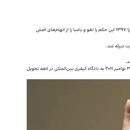
دادگاه در ۲ حمل ۱۳۹۵ او را مجرم شناخت و در ۱ سرطان همان سال به ۱۸ سال زندان محکوم کرد، اما دادگاه استیناف در ۱۸ جوزا ۱۳۹۷ این حکم را لغو و بامبا را از اتهام‌های اصلی
د.
او پس از خلع از قدرت در جریان بحران پس از انتخابات ۲۰۱۰، در نوامبر ۲۰۱۱ توسط نیروهای تحت حمایت فرانسه بازداشت و در ۳۰ نوامبر ۲۰۱۱ به دادگاه کیفری بین‌المللی در لاهه تحویل