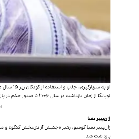
او به سربازگیری، جذب و استفاده از کودکان زیر ۱۵ سال در مخاصمات مسلحانه متهم بود و در سال ۲۰۱۲ به ۱۴ سال زندان محکوم شد.
لوبانگا از زمان بازداشت در سال ۲۰۰۶ تا صدور حکم در بازداشتگاه دادگاه کیفری بین‌المللی نگهداری می‌شد و این مدت از محکومیت او کسر شد. او در سال ۲۰۲۰ آزاد شد.
ات
ژان‌پییر بمبا
ژان‌پییر بمبا گومبو، رهبر «جنبش آزادی‌بخش کنگو» و مع
بازداشت شد.