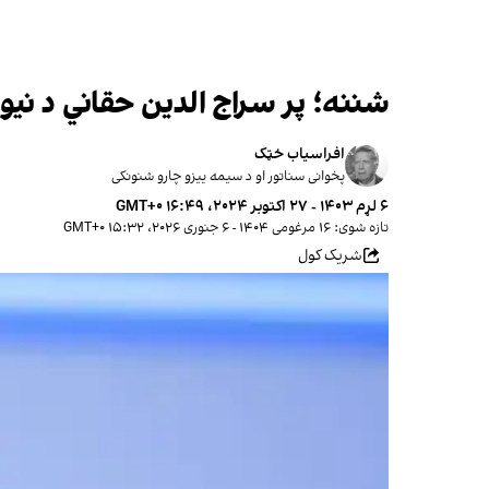
شننه؛ پر سراج الدین حقاني د نیوی
افراسیاب خټک
پخوانی سناتور او د سیمه ییزو چارو شنونکی
۶ لړم ۱۴۰۳ - ۲۷ اکتوبر ۲۰۲۴، ۱۶:۴۹ GMT+۰
تازه شوی: ۱۶ مرغومی ۱۴۰۴ - ۶ جنوری ۲۰۲۶، ۱۵:۳۲ GMT+۰
شریک کول