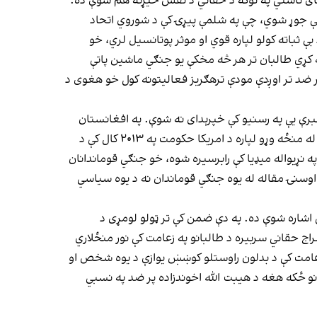
ي ځای ناستي په توګه د حقاني د نقش څیړنه هم شوې ده.
یکو کې جوړ شوي، چې په شلمې پیړۍ کې د شوروي اتحاد
ي اسیا د بې ثباته کولو لپاره قوي او موثر پوتانسیل لري، خو
ه کړي طالبان تر هر څه مخکې یو جنګي ماشین پاتې
پر ضد تر اوږدې مودې ترهګریز فعالیتونه کول خو هغوی د
تي او مرموزه وه چې اصلي خبرې یې په رسنیو کې خپرېدای نه شوې. په افغانستان
کې د پاتې کیدو د جواز په توګه له طالبانو سره جګړه ضروري وه او په ظاهره کې طالب ته دښمن ویل کیدل، خو د دغو مشکلاتو د له منځه وړو لپاره د امریکا حکومت په ۲۰۱۳ کال کې د
ه نړیواله میډیا کې رابرسیره شوه، خو جنګي قوماندانان
 اوسنۍ مقاله له یوه جنګي قوماندان نه د یوه سیاسي
 اشاره شوې ده. په دې ضمن کې تر ټولو لومړی د
راج حقاني سربیره د طالبانو په زعامت کې نور منځلاري
ه زعامت کې د بدلون راوستلو کوښښ یوازې د یوه شخص او
نو ځکه هغه د هیبت الله اخوندزاده پر ضد په نسبي