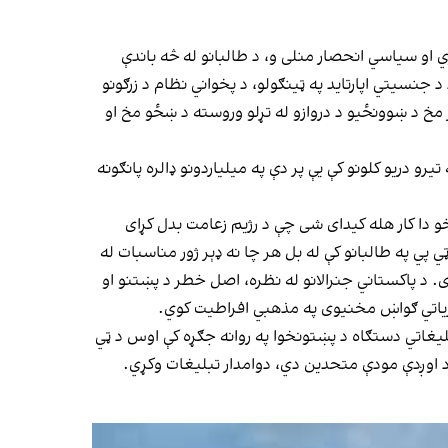
ازي او سیاسي انحصار منلی و، د طالبانو له څه باندې
د جنسیتي اپارتاید په ټینګولو، د پخواني نظام د زرګونو
ر مخ د ښوونځیو د دروازو له تړلو وروسته د ښځو مخ او
و دریو کلونو کې یې پر دې په میلیاردونو ډالره پانګونه
ټینګښت پلوی دی، خو دا کار هله کیدای شی چې د رژیم زعامت بدل کړای
پي په طالبانو کې له بل هر چا نه ډېر ژور مناسبات له
. د پاکستاني جنرالانو له نظره، اصل خطر د پښتنو او
ظریاتي ګواښ مخنیوی په مذهبي افراطیت کوي.
لیغاتي دستګاه د پښتونخوا په روانه جګړه کې اوس د ټي
د اوږدې مودې متحدین دي، دوامدار تبلیغات وکړي.