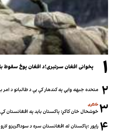
۱
پخوانی افغان سرتیری؛د افغان پوځ سقوط باید یوازې د ۲۰۲۱ کال د پوځي پېښو له
۲
متحده جبهه وايي په کندهار کې یې د طالبانو د امر
۳
ځانګړی
خوشحال خان کاکړ: پاکستان بايد په افغانستان کې 
۴
راپور :پاکستان له افغانستان سره د سوداګریزو لارو د