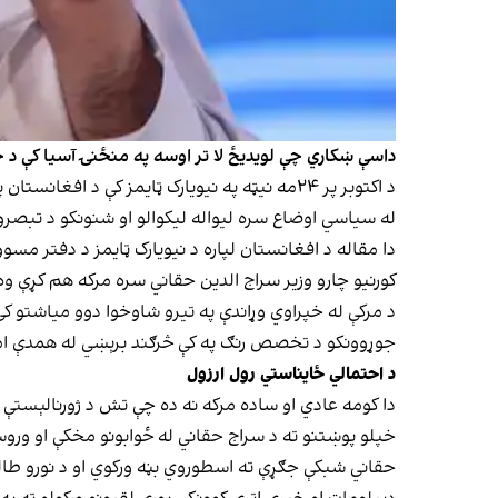
داسې ښکاري چې لویدیځ لا تر اوسه په منځنۍ آسیا کې د خپ
د اکتوبر پر ۲۴مه نیټه په نیویارک ټایمز کې 
له سیاسي اوضاع سره لیواله لیکوالو او شنونکو د تبصر
دا مقاله د افغانستان لپاره د نیویارک ټایمز د دفتر مسو
کورنیو چارو وزیر سراج الدین حقاني سره مرکه هم کړې وه
د مرکې له خپراوي وړاندې په تیرو شاوخوا دوو میاشتو 
جوړوونکو د تخصص رنګ په کې څرګند برېښي له همدې امله 
د احتمالي ځایناستي رول ارزول
دا کومه عادي او ساده مرکه نه ده چې تش د ژورنالېستې
خپلو پوښتنو ته د سراج حقاني له ځوابونو مخکې او وروس
حقاني شبکې جګړې ته اسطوروي بڼه ورکوي او د نورو طال