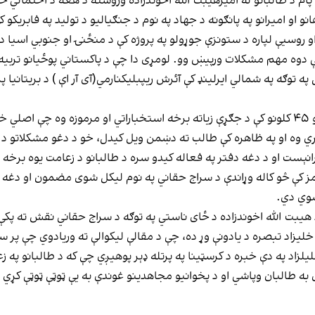
ه پام د طالبانو له امیرهیبت الله اخوندزاده وروسته د هغه د احتمال
اهانو او امیرانو په پانګونه د جهاد په نوم د جنګیالیو د تولید په فابر
۲۱مه پیړۍ کې هم د چین او روسیې لپاره د ستونزې جوړولو په پروژه کې د منځنۍ او جنوب
کې دوه مهم مشکلات ورپیښ وو. لومړی دا چې د پاکستاني پوځیانو تربی
 توګه په شمالي ایرلینډ کې آئرش ريپبلیکنارمي(آی آر اې ) د بریتانیا 
د لویدیځ دویم مشکل دا و، چې په افغانستان کې په تیرو ۴۵ کلونو کې د جګړې زیاته برخه استخبارا
انېست او د دغه دفتر په فعاله کیدو سره د طالبانو د زعامت یوه برخه پ
ایمز کې څو کاله وړاندې د سراج حقاني په نوم لیکل شوی مضمون او دغه
شوي دي.
 هیبت الله اخوندزاده د ځای ناستي په توګه د سراج حقاني نقش ته پکې
خلیزاد تبصره د یادونې وړ ده، چې د مقالې لیکوالې ته وریادوي چې پر س
یلزاد په دې خبره د کرسټینا په پرتله ډېر پوهیږي چې که د طالبانو پ
 به طالبان وپاشي او د پخوانیو مجاهدینو غوندې به یې ټوټې ټوټې کړي 