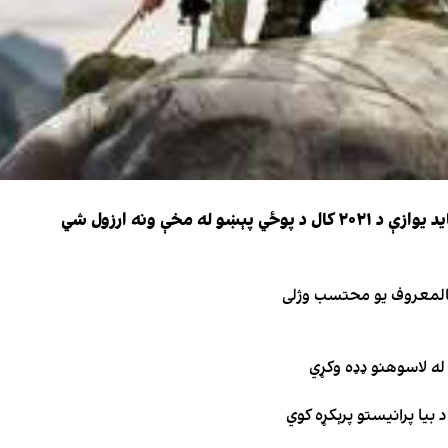
 مخې ونه ارزول شي
 بالمعروف یو محتسب وژلی
له لاسوهنو ډډه وکړي
 بیا پرانیستو پرېکړه کوي