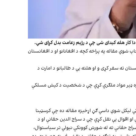
 دا کار هله کیدای شی چې د رژیم زعامت بدل کړای شي.
او چاپ شوې مقاله په پراخه کچه د افغانانو او د افغانستان
تان ته سفر کړی و او هلته یې د طالبانو د امارت د
دومره ډیر مواد ملګري کړي چې د شخصیت د کیش مسلکي
کې لیکل شوې داسې ګڼ اړخیزه مقاله ده چې کرسټینا
او اقوال یې نقل کړي چې د سراج الدین حقاني او د
سراج حقاني ته له شورش کوونکي نیولې تر سیاستوال،