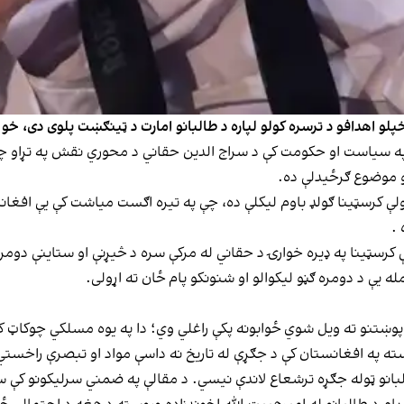
لو اهدافو د ترسره کولو لپاره د طالبانو امارت د ټینګښت پلوی دی، خو
د افغانستان په سیاست او حکومت کې د سراج الدین حقاني د محوري نقش په تړ
و موضوع ګرځیدلې ده.
ولې کرسټینا ګولډ باوم لیکلې ده، چې په تیره اګست میاشت کې یې افغانس
 .
کې کرسټینا په ډیره خوارۍ د حقاني له مرکې سره د څیړنې او ستاینې 
یې د دومره ګڼو لیکوالو او شنونکو پام ځان ته اړولی.
 پوښتنو ته ویل شوي ځوابونه پکې راغلي وي؛ دا په یوه مسلکي چوکاټ 
ته په افغانستان کې د جګړې له تاریخ نه داسې مواد او تبصرې راخستي 
بانو ټوله جګړه ترشعاع لاندې نیسي. د مقالې په ضمني سرلیکونو کې 