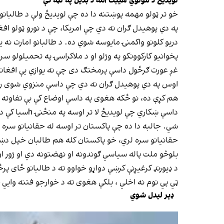
لویدیځ د مولوي هیبت الله د بدیل په لټه کې
خو تر ټولو مهمه پوښتنه دا ده چې لویدیځ ولې د طالبانو
په دې پوهیدل ګران نه دي چې امریکا، چې د نورو ټولو افغان
دریو کلونو واکمنۍ مایوسه شوې ده. د طالبانو امارت نه یوا
پخوانیو کارکوونکو په وژلو او د ملاکراسۍ په تحمیلولو س
غږ عورت ګرځول داسې پرمختګ دی چې نه یوازې یې افغانان
اوس په دې پوهیدل ګران نه دي چې داسې منزوي شوی رژیم اوږ
هم کړې ده، نو ځکه هغوی په داسې اوضاع کې بې تفاوته ن
داسې ښکاري چ
شي. جالبه دا ده چې پاکستان تر اوسه له حقانيانو سره س
حقانيانو سره لري، خو پاکستان کله هم طالبان خپل دښمن
بلوڅو ملت پاله سیاسي ګوندونه او نهضتونه دي او ژور 
د ډیورنډ کرغیړنې کرښې دواړو خواوو ته د طالبانو ځای پ
ټي پي نوم نه اخلي ، بلکې هغوی ته د خوارجو فتنه واي
ډېر لیدل شوي