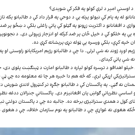
 د اوسني امیر د لرې کولو په فکر کې شویدی؟
انو له په پام کې نیولو پرته یې د دوحې په قرار داد کې د طالبانو یکه ت
زې د افغانانو د اکثریت زړونو په ګټلو کې پاتې راغلی بلکې د ښځو پر ضد 
ره یې په خلکو کې د خپل ځان پر ضد کرکه او انزجار زیږولی دی. د نجونوپ
 خپه کړي، بلکې ورسره یې ټوله نړۍ پریشانه کړې ده.
د ژوند نه شي لرلی. دا چې د طالبانو رژیم امریکایانو راوستی او په تیر
ه شي پاتې کیدای.
ې لویدیځ لا تر اوسه په منځنۍ hسیا کې د خپلو اهدافو د ترسره کولو لپاره د طالبانو امارت د 
تراتیژیکې اړیکې لري. که څه هم دا خبره هر چا ته معلومه ده چې ټي ټي 
ان نه ګڼي. په پاکستان کې د طالبانو جګړه تر کنټرول لاندې شورش دی
او اساسي نظریاتي ګواښ پان افغانیزم دی. پاکستاني جنرالان ددغه ن
رځای کول د همدې ستراتیژۍ برخه ده. جالبه ده چې د پاکستان دولتي تب
ي ځکه هغوی نه غواړي چې د طالبانو په نوم سازمان خلاف، چې د هغوی 