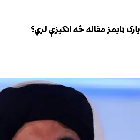
ارک ټايمز مقاله څه انګیزې لري؟