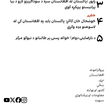
۳
راپور :پاکستان له افغانستان سره د سوداګریزو لارو د بیا
پرانیستو پرېکړه کوي
ځانګړی
۴
خوشحال خان کاکړ: پاکستان بايد په افغانستان کې له
لاسوهنو ډډه وکړي
۵
د نارضایتۍ دوام؛ خواله رسنۍ پر طالبانو د نیوکو مرکز
پروګرامونه
افغانستان
نړۍ
ښځې
کلتور او ټولنه
معلومات او ټېکنالوژي
سپورت