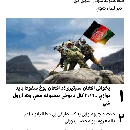
مخالفتونه ښودل شوي دي.
ډېر لیدل شوي
۱
پخوانی افغان سرتیری؛د افغان پوځ سقوط باید
یوازې د ۲۰۲۱ کال د پوځي پېښو له مخې ونه ارزول
شي
۲
متحده جبهه وايي په کندهار کې یې د طالبانو د امر
بالمعروف یو محتسب وژلی