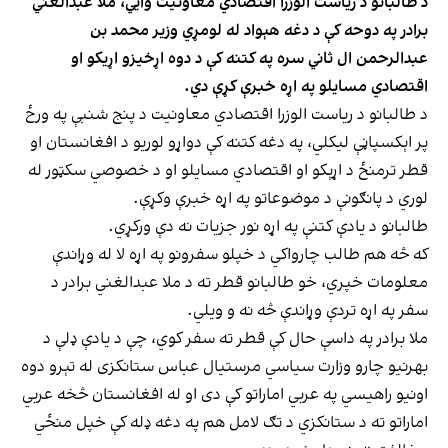
د طالبانو د ریاست الوزرا اقتصادي معاونیت وايي، ملا عبدالغني
برادر په دوحه کې د دغه هېواد له لومړي وزیر محمد بن
عبدالرحمن ال ثاني سره په کتنه کې د دوه اړخیزو اړیکو او
اقتصادي مسایلو په اړه خبرې کړې دي.
د طالبانو د ریاست الوزرا اقتصادي معاونیت د پنج شنبې په ورځ
پر اېکسپاڼې لیکلي، په دغه کتنه کې دواړو لوریو د افغانستان او
قطر ترمنځ د اړېکو او اقتصادي مسایلو او د خصوصي سکټور له
لوري د پانګونې د موضوعاتو په اړه خبرې وکړې.
طالبانو د یادې کتنې په اړه نور جزیات نه دې ورکړي.
که څه هم طالب چارواکي د خپلو سفرونو په اړه لا له وړاندې
معلومات خپري، خو طالبانو قطر ته د ملا عبدالغني برادر د
سفر په اړه تردې وړاندې څه نه و ویلي.
ملا برادر په داسې حال کې قطر ته سفر کوي، چې د یادې ډلې د
بهرنیو چارو وزارت سیاسي مرستیال عباس ستانکزی له تېرو دوه
اونیو راهیسي په عربي اماراتو کې دی او له افغانستان څخه عربي
اماراتو ته د ستانکزي د تګ لامل هم په دغه ډله کې خپل منځي