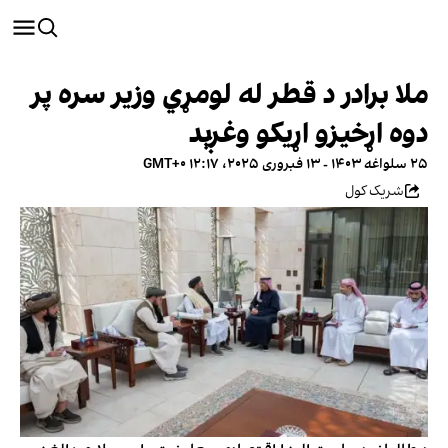
ملا برادر د قطر له لومړي وزیر سره پر
دوه اړخیزو اړیکو وغږېد
۲۵ سلواغه ۱۴۰۳ - ۱۳ فبروری ۲۰۲۵، ۱۲:۱۷ GMT+۰
شریک کول