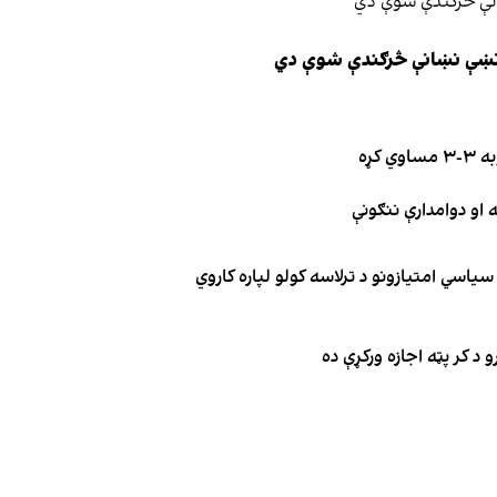
ې نښې نښانې څرګندې شوې دي
کړه
یاسي امتیازونو د ترلاسه کولو لپاره کاروي
 د کر پټه اجازه ورکړې ده