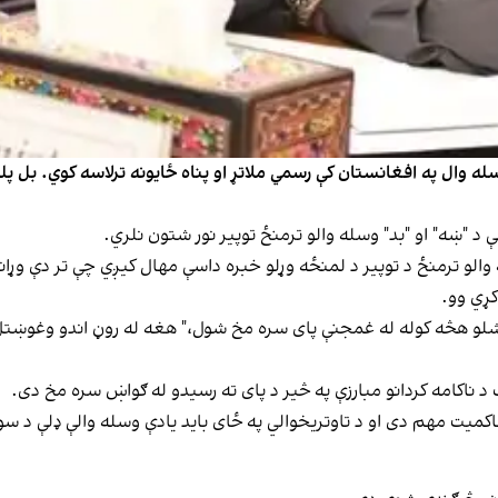
له وال په افغانستان کې رسمي ملاتړ او پناه ځایونه ترلاسه کوي. بل پل
ې د "ښه" او "بد" وسله والو ترمنځ توپیر نور شتون نلري.
 والو ترمنځ د توپير د لمنځه وړلو خبره داسې مهال کیږي چې تر دې وړاند
کړي وو.
لو هڅه کوله له غمجنې پای سره مخ شول،" هغه له روڼ اندو وغوښتل 
 ناکامه کردانو مبارزې په څیر د پای ته رسیدو له ګواښ سره مخ دی.
کمیت مهم دی او د تاوتریخوالي په ځای باید یادې وسله والې ډلې د سول