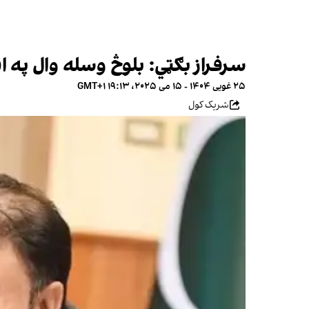
سرفراز بګټي: بلوڅ وسله وال په ا
۲۵ غویی ۱۴۰۴ - ۱۵ می ۲۰۲۵، ۱۹:۱۳ GMT+۱
شریک کول