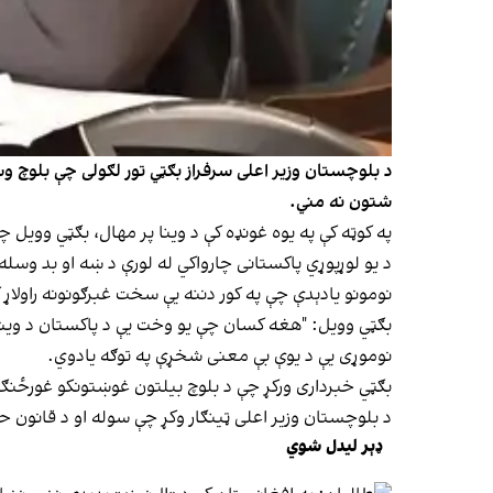
د بلوچستان وزیر اعلی سرفراز بګټي تور لګولی چې بلوچ وس
شتون نه مني.
په کوټه کې په یوه غونډه کې د وینا پر مهال، بګټي وویل چ
د یو لوړپوړي پاکستانی چارواکي له لورې د ښه او بد وسله
نومونو یادېدې چې په کور دننه یې سخت غبرګونونه راولاړ 
بګټي وویل: "هغه کسان چې یو وخت یې د پاکستان د ویش
نوموړی یې د یوې بې معنی شخړې په توګه یادوي.
بګټي خبرداری ورکړ چې د بلوچ بیلتون غوښتونکو غورځنګ د
د بلوچستان وزیر اعلی ټینګار وکړ چې سوله او د قانون حا
ډېر لیدل شوي