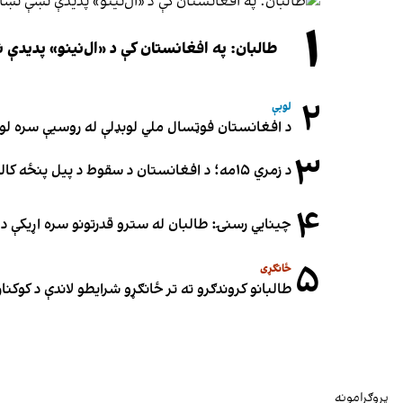
۱
طالبان: په افغانستان کې د «ال‌نینو» پدید
۲
لوبې
د افغانستان فوټسال ملي لوبډلې له روسیې سره لوبه ۳-۳ مساوي 
۳
د زمري ۱۵مه؛ د افغانستان د سقوط د پیل پنځه کاله او دوامدارې ننګونې
۴
چینایي رسنۍ: طالبان له سترو قدرتونو سره اړیکې د س
۵
ځانګړی
طالبانو کروندګرو ته تر ځانګړو شرایطو لاندې د کوکنارو
پروګرامونه