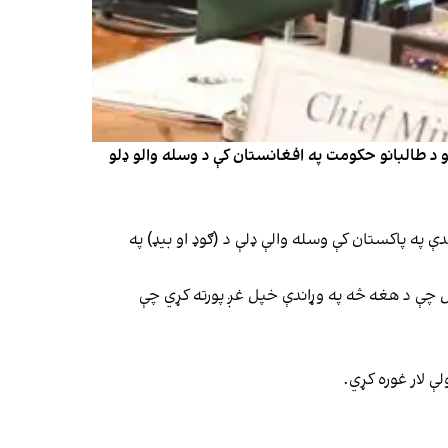
و د طالبانو حکومت په افغانستان کې د وسله والو ډلو
ې په پاکستان کې وسله والې ډلې د (ګوډ او بیډ) په
چې د هغه څه په وړاندې خپل غږ پورته کړي چې
ې لار غوره کړي.