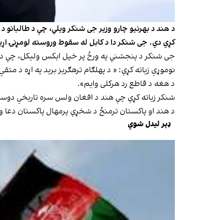
د هند د بهرنیو چارو وزیر جی شنکر ویلي، چې د طالبانو د 
کړي دي. جی شنکر دا د کابل له سقوط وروسته لومړنۍ اړیک
جی شنکر د پنجشنې په ورځ پر خپل اېکس ولیکل، چې د طا
نوموړي زیاته کړې: « د پهلګام ترهګریز برید په اړه د متق
د هغه د قاطع رد هرکلی وایم».
شنکر زیاته کړې چې هند د افغان ولس سره تاریخي دوستي 
د هند او پاکستان ترمنځ د شخړې پرمهال پاکستان دعا وک
ډېر لیدل شوي