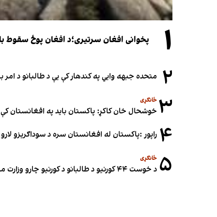
۱
پخوانی افغان سرتیری؛د افغان پوځ سقوط باید یوازې د ۲۰۲۱ کال د پوځي پېښو له
۲
متحده جبهه وايي په کندهار کې یې د طالبانو د امر
۳
ځانګړی
خوشحال خان کاکړ: پاکستان بايد په افغانستان کې 
۴
راپور :پاکستان له افغانستان سره د سوداګریزو لارو د
۵
ځانګړی
د خوست ۴۴ کورنیو د طالبانو د کورنیو چارو وزارت مرستیال نبي عمري د ځمکو په غصب تورن کړی