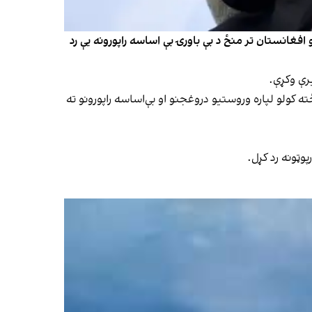
 افغانستان تر منځ د بې باورۍ بې اساسه راپورونه یې رد
رې وکړې.
ته کولو لپاره وروستیو دروغجنو او بې‌اساسه راپورونو ته
وټونه رد کړل.