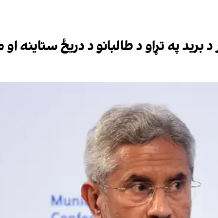
د برید په تړاو د طالبانو د دریځ ستاینه او 