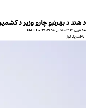
د هند د بهرنیو چارو وزیر د کشمیر 
۲۵ غویی ۱۴۰۴ - ۱۵ می ۲۰۲۵، ۱۶:۳۱ GMT+۱
شریک کول