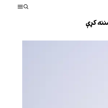
مننه کړې