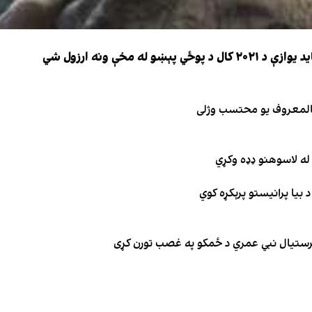
 مخې ونه ارزول شي
 بالمعروف یو محتسب وژلی
له لاسوهنو ډډه وکړي
 بیا پرانیستو پرېکړه کوي