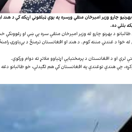
بهرنیو چارو وزیر امیرخان متقي ورسره په یوې ټیلفوني اړیکه کې د هند او
ه بللې ده.
لبانو د بهرنو چارو له وزیر امیرخان متقي سره یې ښې او رغوونکې خب
ي له خوا د غندنې مننه کوم. د هند او افغانستان ترمنځ د بې‌باورۍ رامنځ
لري او د افغانستان د پرمختیايي اړتیاوو ملاتړ ته دوام ورکوي.
ړه، چې هندي توغندي په افغانستان کې هم لګېدلي، خو طالبانو دغه رپ