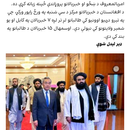
امربالمعروف د ښځو او خبریالانو پروړاندې ځپنه زیاته کړې ده.
د افغانستان د خبریالانو مرکز د سې شنبه په ورځ راپور ورکړ، چې
په تېرو درېيو اوونيو کې طالبانو لږ تر لږه ۷ خبریالان په کابل او یو
شمېر ولایتونو کې نیولي دي. اوسمهال ۱۵ خبریالان د طالبانو په
بند کې دي.
ډېر لیدل شوي