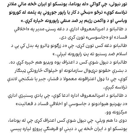
تور نیولی، چې ګواکي «له یوناما، یونسکو او ایران څخه مالي ملاتړ
ترلاسه کوي» ترڅو «ښځې د کار یا راپور جوړونې په پلمه له کورونو
وباسي او د واکمن رژيم پر ضد منفي راپورونه خپاره کړي.»
د طالبانو د امربالمعروف ادارې د دغه رسنۍ مدیر په «اخلاقي
فساد» او «جاسوسۍ» تورن کړی دی.
طالبانو دغه کس تورن کړی، چې «د زرګونو ډالرو په بدل کې يې د
اسلام ضد رسنیو ته پټ راپورونه لېږلي.»
طالبانو د نیول شوي کس د اعتراف یوه ویډیو هم خپره کړې ده.
د بشري حقونو نړۍوال سازمانونه او خپلواک څارونکي ټینګار
کوي، چې دا ډول اعترافونه معمولا د فشار، جبر یا شکنجې لاندې
ترلاسه کېږي.
د طالبانو د امربالمعروف اداره ادعا کوي، چې یادې رسنيزې ادارې
«د بهرنیو هېوادونو د جاسوسي او اخلاقي فساد د فعالیت»
مرکزونه وو.
دوی دا هم ویلي، چې نیول شوي کس اعتراف کړی چې له یوناما،
یونسکو او د ایران څخه یې د دیني او فرهنګي پروژو لپاره پيسې