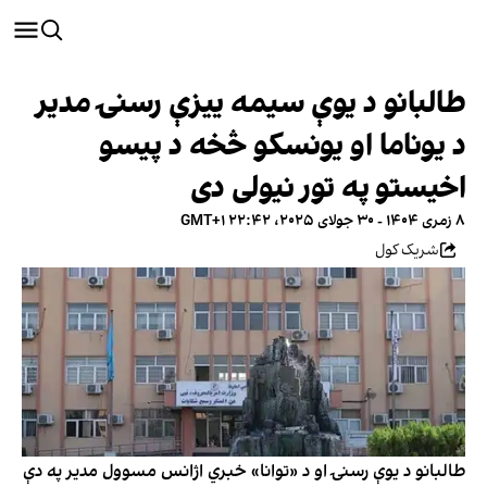
طالبانو د یوې سیمه ييزې رسنۍ مدیر
د یوناما او یونسکو څخه د پيسو
اخیستو په تور نیولی دی
۸ زمری ۱۴۰۴ - ۳۰ جولای ۲۰۲۵، ۲۲:۴۲ GMT+۱
شریک کول
طالبانو د یوې رسنۍ او د «توانا» خبري اژانس مسوول مدیر په دې