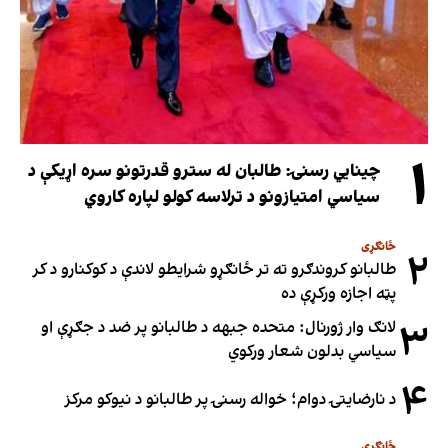
۱
چینایي رسنۍ: طالبان له سترو قدرتونو سره اړیکې د
سیاسي امتیازونو د ترلاسه کولو لپاره کاروي
ځانګړی
۲
طالبانو کروندګرو ته تر ځانګړو شرایطو لاندې د کوکنارو د کر
پټه اجازه ورکړې ده
۳
لانګ وار ژورنال: متحده جبهه د طالبانو پر ضد د جګړې او
سیاسي بدلون شعار ورکوي
۴
د نارضایتۍ دوام؛ خواله رسنۍ پر طالبانو د نیوکو مرکز
ځانګړی