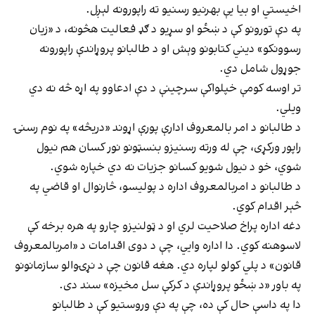
اخیستي او بیا يې بهرنیو رسنیو ته راپورونه لېږل.
په دې تورونو کې د ښځو او سړیو د ګډ فعالیت هڅونه، د «زیان
رسوونکو» ديني کتابونو وېش او د طالبانو پروړاندې راپورونه
جوړول شامل دي.
تر اوسه کومې خپلواکې سرچينې د دې ادعاوو په اړه څه نه دي
ویلي.
د طالبانو د امر بالمعروف ادارې پورې اړوند «دريڅه» په نوم رسنۍ
راپور ورکړی، چې له ورته رسنیزو بنسټونو نور کسان هم نیول
شوي، خو د نیول شویو کسانو جزيات نه دي خپاره شوي.
د طالبانو د امربالمعروف اداره د پولیسو، څارنوال او قاضي په
څېر اقدام کوي.
دغه اداره پراخ صلاحیت لري او د ټولنیزو چارو په هره برخه کې
لاسوهنه کوي. دا اداره وايي، چې د دوی اقدامات د «امربالمعروف
قانون» د پلي کولو لپاره دي. هغه قانون چې د نړۍوالو سازمانونو
په باور «د ښځو پروړاندې د کرکې سل مخیزه» سند دی.
دا په داسې حال کې ده، چې په دې وروستیو کې د طالبانو