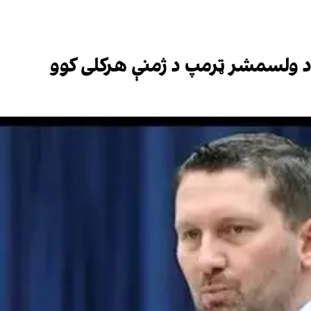
و د ولسمشر ټرمپ د ژمنې هرکلی کوو