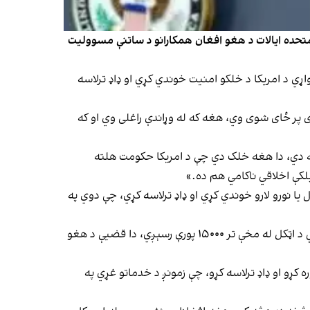
 متحده ایالات د هغو افغان همکارانو د ساتنې مسوولیت
ي د امریکا د خلکو امنیت خوندي کړي او ډاډ ترلاسه
 پر ځای شوی وي، هغه که له وړاندې راغلی وي او که
 ناڅرګند حالت کې پراته دي، دا هغه خلک دي چې د امریکا حکومت هلته
بلکې اخلاقي ناکامي هم ده.»
 نورو لارو خوندي کړي او ډاډ ترلاسه کړي، چې دوي په
افغان اېواک په ټرمپ غږ کړی، چې د ټولو پاتې کورنیو د بیا یو ځای کېدو قضیې سمدستي او ساده پروسس کولو ته ژمن اوسي، چې د اټکل له مخې تر ۱۵۰۰۰ پورې رسېږي، دا قضیې د هغو
ړو او ډاډ ترلاسه کړو، چې زمونږ د خدماتو غړي په