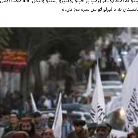
ښنو له امله ډونالډ ټرمپ پر خپلو ټولنیزو رسنیو ولیکل: «له همدا اوس
فغانستان ته د لېږلو ګواښ سره مخ دي.»