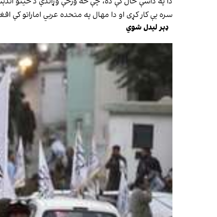
دا په داسې حال کې ده، چې څه ورځې وړاندې د ځینو اندې
سره یې کار کړی او دا مهال په متحده عربي اماراتو کې ا
ډېر لیدل شوي