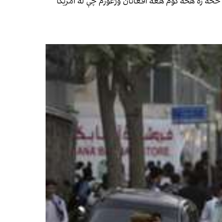
 څخه زه هڅه کوم هغه افغانان وژغورم چې له امریکا