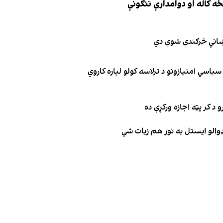
نښانې څرګندې شوې دي
یاسي امتیازونو د ترلاسه کولو لپاره کاروي
 د کر پټه اجازه ورکړې ده
ډوالو ایستل به نور هم زیات شي