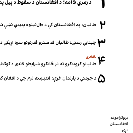
۱
د زمري ۱۵مه؛ د افغانستان د سقوط د پیل پنځه کاله او دوامدارې ننګونې
۲
طالبان: په افغانستان کې د «ال‌نینو» پدیدې نښې 
۳
چینایي رسنۍ: طالبان له سترو قدرتونو سره اړیکې د س
۴
ځانګړی
طالبانو کروندګرو ته تر ځانګړو شرایطو لاندې د کوکنارو
۵
د جرمني د پارلمان غړې: اندېښنه لرم چې د افغان ک
پروګرامونه
افغانستان
نړۍ