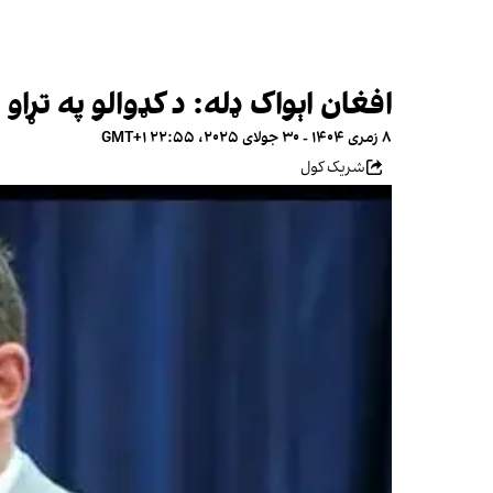
افغان اېواک ډله: د کډوالو په تړا
۸ زمری ۱۴۰۴ - ۳۰ جولای ۲۰۲۵، ۲۲:۵۵ GMT+۱
شریک کول