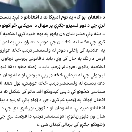
د «افغان اېواک» په نوم امریکا ته د افغانانو د لېږد 
لري چې د دوو لسیزو جګړې پر مهال د امریکایي ځواکونو سره
د دغه ډلې مشر شان ون ډایور په یوه خپره کړې اعلامیه 
کړي چې ۹۰ سلنه افغانان چې مونږ دلته راوستي په امن کې دي.»
په اعلامیه کې راغلي، مونږ له ولسمشر ټرمپ څخه غواړو 
اوس د راتګ په حال کې وي، باید د قانوني پروسې درناوی
اعلامی
لېږدولي چې له نیمایي څخه ډېر یې مېرمنې او ماشومان دي
دغه بنسټ له ولسمشر ټرمپ څخه غوښتي، ټول هغه افغانان
سیاسي هڅونو کې د پلي کېدونکو اقداماتو کې ښکېل نه د
افغانانو مېرمنې، ماشومان او د کورنۍ نور غړي دي چې د
شان ون ډایور زیاتوي: «ولسمشر ټرمپ دا فرصت لري چې وښی
راتلونکو جګړو کې بریالي کېدای شي.»