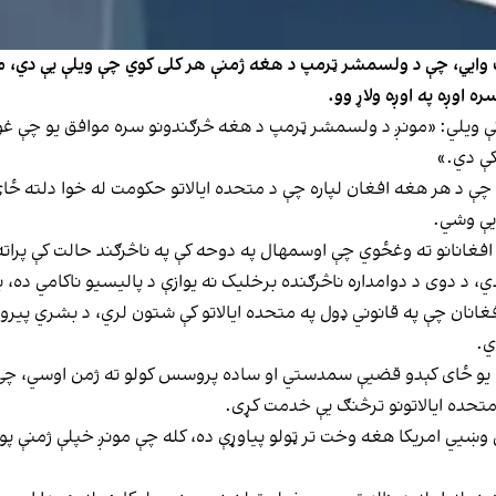
بنسټ وایي، چې د ولسمشر ټرمپ د هغه ژمنې هر کلی کوي چې ویلې یې دي،
 اوږه په اوږه ولاړ وو.
کې ویلي: «مونږ د ولسمشر ټرمپ د هغه څرګندونو سره موافق یو چې غواړ
چې د هر هغه افغان لپاره چې د متحده ایالاتو حکومت له خوا دلته ځای
 یې وشي.
ه زیاتوي: «ډونالډ ټرمپ باید دا ژمنه هغو ۱۵۰۰ تنو افغانانو ته وغځوي چې اوسمهال په دوحه کې په
، د دوی د دوامداره ناڅرګنده برخلیک نه یوازې د پالیسیو ناکامي ده، 
 چې په قانوني ډول په متحده ایالاتو کې شتون لري، د بشري پیرول یا
ي.
 متحده ایالاتونو ترڅنګ یې خدمت کړی.
ي امریکا هغه وخت تر ټولو پیاوړې ده، کله چې مونږ خپلې ژمنې پوره ک