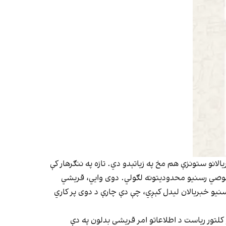
الانو ستونزې هم مخ په زیاتېدو دي. تازه په ننګرهار کې
 خصوصي رسنیو محدودیتونه لګولي. دوی وايي، قریشي
سنیو خبریالان لیدل کېږي، چې دې چارې د دوی پر کاري
کلتور ریاست د اطلاعاتو امر قریشي بدلون په دې