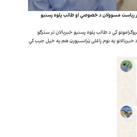
لتور ریاست مسوولان د خصوصي او طالب پلوه رسنیو
وګرامونو کې د طالب پلوه رسنیو خبریالان تر سترګو
د خبریالانو په نوم راغلی ټرانسپورټ هم په خپل جېب کې