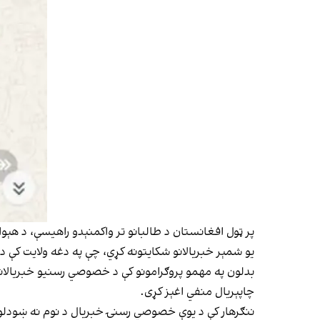
پر ټول افغانستان د طالبانو تر واکمنېدو راهیسې، د هېواد
یو شمېر خبریالانو شکایتونه کړي، چې په دغه ولایت کې 
بدلون په مهمو پروګرامونو کې د خصوصي رسنیو خبریالانو 
چاپېریال منفي اغېز کړی.
ننګرهار کې د یوې خصوصي رسنۍ خبریال د نوم نه ښودلو پ