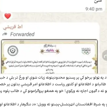
 په ټولو برخو کې پر رسنیو محدودیتونه زیات شوي او ورځ تر بلې د خبری
د طالبانو د اطلاعاتو او کلتور ریاست د اطلاعاتو امر قریشي بدلون پر
ته د ګډون اجازه نه ورکوي؛ خو په همغو پروګرامونو کې د طالب پلوه ر
ه شرط افغانستان انټرنشنل-پښتو ته وویل: «د ننګرهار د اطلاعاتو او 