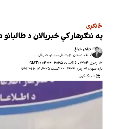
ځانګړی
په ننګرهار کې خبریالان د طالبانو
ظاهر څراغ
د افغانستان انټرنشنل - پښتو خبریال
۱۵ زمری ۱۴۰۴ - ۶ اګست ۲۰۲۵، ۰۴:۱۲ GMT+۱
تازه شوی: ۳۱ زمری ۱۴۰۴ - ۲۲ اګست ۲۰۲۵، ۱۰:۱۷ GMT+۱
شریک کول