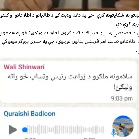
ښتو ته شکایتونه کړي، چې په دغه ولایت کې د طالبانو د اطلاعاتو او ک
ېزې کړې دي.
کې د خصوصي رسنیو خبریالانو ته د ګډون اجازه نه ورکوي؛ خو په همغو پر
 د اطلاعاتو طالب امر قریشي بدلون تورنوي، چې په خبري پروګرامونو کې 
.