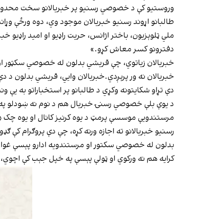
وروستیو کې د خصوصي رسنیو پر خبریالانو سخت محدودیتو
طالبانو اړوند رسنیو خبریالان موجود وي، دوه ورځې وړاندې
ملي ټلوېزیون، باختر اژانس، حریت راډیو او امید راډیو خبر
دفترونو کسر معاش کړو.»
خبریالان زیاتوي، چې قریشي بدلون له خصوصي سکټور او ن
خبریالان نه ور پرېږدي.خبریالان وايي، قریشي بدلون د د
دې تړاو شکایتونه وکړي د طالبانو پر استخباراتو به یې و
د یوې بلې خصوصي رسنۍ خبریال هم د نوم نه ښودلو په 
مرستندویې موسسې پرمټ د یوه کرنیز کانال او یوه چک 
رسنیو خبریالانو ته اجازه ورنه کړه، چې دې پروګرام کې ګ
بدلون له خصوصي سکتور او مرستندویه ادارو پېسې غواړي ا
کرایه هم نه ورکوي او ټولې پېسې په خپل جېب کې اچوي، 