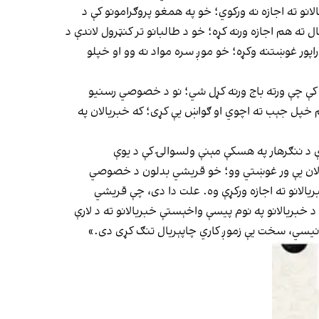
 ته اجازه نه ورکوي؛ خو په همغو پروګرامونو کې د
 ته هم اجازه ورنه کړه؛ خو د طالبانو تر کنټرول لاندې د
 راپور غوښتنه وکړه؛ خو موږ سره مواد نه وو او خپلو
 کې چې ورته باج ورنه کړل شي؛ نو د خصوصي رسنیو
هم خپل جېب ته اچوي او ګواښ یې کړی؛ که خبریالان په
د ننګرهار په هسکې مېنې ولسوالۍ کې د یوې
یالان یې ور غوښتي وو؛ خو قریشي بدلون د خصوصي
ریالانو ته اجازه ورکړې وه. علت دا دی، چې قریشي
 خبریالانو په نوم پیسې واخېستې خبریالانو ته د لارې
 ونیسي، سخت یې زموږ کاري چاپېریال تنګ کړی دی.»