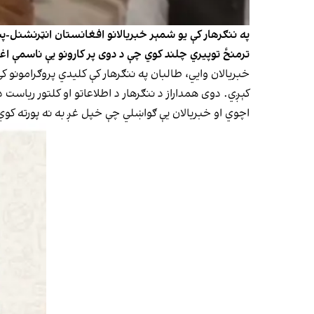
په ننګرهار کې یو شمېر خبریالانو افغانستان انټرنشنل-پ
ترمنځ توپیري چلند کوي چې د دوی پر کارونو یې ناسمې اغ
خبریالان وايي، طالبان په ننګرهار کې کلیدي پروګرامونو 
کېږي. دوی همداراز د ننګرهار د اطلاعاتو او کلتور ریاست
اچوي او خبریالان یې ګواښلي چې خپل غږ به نه پورته کوي