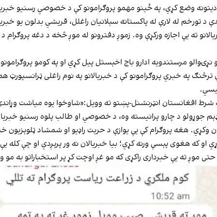
نه وضع کړي، په ځینو مهمو پروګرامونو کې د خصوصي رسنیو خبریالانو
 د تورخم له لارې له پاکستانه سېلانیان راغلل، قریشي بدلون یو خبریال
یالانو ته یې اجازه ورکړې وه. زموږ دفترونو له موږ څخه د دغه پروګرام د
ړۍ‌والو مرستندویه ادارو باج اخېستل پیل کړي او په کومو پروګرامونو
ې ترڅنګ په خبري پروګرامونو کې د خبریالانو په نوم راغلی ټرانسپورټ 
نیسي.
شرط افغانستان انټرنشنل-پښتو ته وویل:«شاوخوا یوه میاشت وړاندې 
ډېم جوړولو د چارو پرانیسته وه، د خصوصي او طالب پلوه رسنیو خبر
ډون وکړي. هغه پروګرام کې یې یوازې د حریت راډیو او شمشاد ټلوېزیون خب
و که هغوی پېسې ورنه کړي؛ بیا خبریالان نه ور پرېږدي او چې کله یې د
حتی موږ ته یې خبرداری راکړی که مو غږ اوچت کړ پر استخباراتو به مو