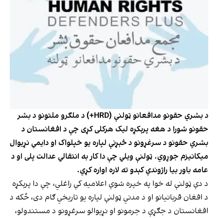
د بشري حقونو مدافعانو ټولنې (HRD+) د ملګرو ملتونو د بشر
حقونو شورا د هغه پرېکړه لیک هرکلی کړی چې د افغانستان د
بشري حقونو د سرغړونو د څېړنې لپاره یو خپلواک او دایمي نړیوال
میکانیزم جوړوي. ټولنې ویلي چې دا کار به انتقالي عدالت پلی او د
عامه باور بیا راژوندي کېدو ته لاره اواره کړي.
د دې ټولنې له خوا په خپره شوې اعلامیه کې راغلي، چې دا پرېکړه
د افغان قربانیانو او د مدني ټولنې لپاره یو تاریخي ګام دی، ځکه د
افغانستان د جګړې د جرمونو او نړیوالو سرغړونو د مستندولو،