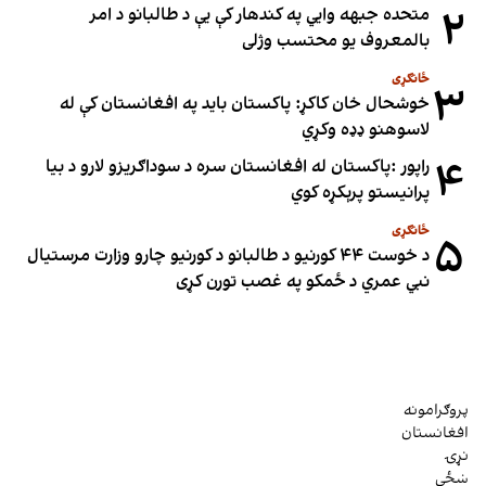
۲
متحده جبهه وايي په کندهار کې یې د طالبانو د امر
بالمعروف یو محتسب وژلی
ځانګړی
۳
خوشحال خان کاکړ: پاکستان بايد په افغانستان کې له
لاسوهنو ډډه وکړي
۴
راپور :پاکستان له افغانستان سره د سوداګریزو لارو د بیا
پرانیستو پرېکړه کوي
ځانګړی
۵
د خوست ۴۴ کورنیو د طالبانو د کورنیو چارو وزارت مرستیال
نبي عمري د ځمکو په غصب تورن کړی
پروګرامونه
افغانستان
نړۍ
ښځې