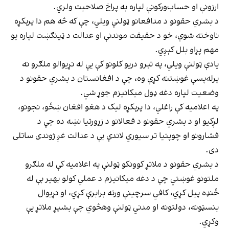
ارزونې او حساب‌ورکونې لپاره به پراخ صلاحیت ولري.
د بشري حقونو د مدافعانو ټولنې ویلي، چې که څه هم دا پرېکړه
ناوخته شوې، خو د حقیقت‌ موندنې او عدالت د ټینګښت لپاره یو
مهم پړاو بلل کېږي.
یادې ټولنې ویلي، په تېرو دریو کلونو کې یې له نړیوالو ملګرو نه
پرله‌پسې غوښتنه کړې وه، چې د افغانستان د بشري حقونو د
وضعیت لپاره دغه ډول میکانیزم جوړ شي.
په اعلامیه کې راغلي، دا پرېکړه لیک د هغو افغان ښځو، نجونو،
لږکیو او د بشري حقونو د فعالانو د زړورتیا نښه ده چې د
فشارونو او چوپتیا تر سیوري لاندې یې د عدالت غږ ژوندی ساتلی
دی.
د بشري حقونو د ملاتړ کوونکو ټولنې په اعلامیه کې له ملګرو
ملتونو غوښتي چې د دغه میکانیزم د عملي کولو بهیر بې له
ځنډه پیل کړي، کافي سرچینې ورته برابرې کړي، او نړیوال
بنسټونه، دولتونه او مدني ټولنې وهڅوي چې بشپړ ملاتړ یې
وکړي.