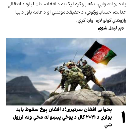
یاده ټولنه وايي، دغه پرېکړه لیک به د افغانستان لپاره د انتقالي
عدالت، حساب‌ورکونې، د حقیقت‌موندنې او د عامه باور د بیا
راژوندي کولو لاره اواره کړي.
ډېر لیدل شوي
۱
پخوانی افغان سرتیری؛د افغان پوځ سقوط باید
یوازې د ۲۰۲۱ کال د پوځي پېښو له مخې ونه ارزول
شي