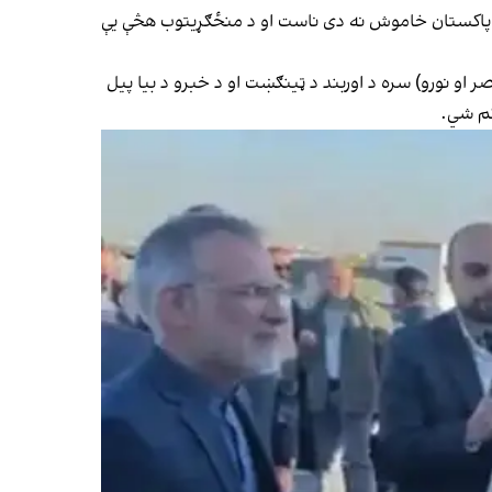
اره پاکستان خاموش نه دی ناست او د منځګړیتوب هڅې یې
او نورو) سره د اوربند د ټینګښت او د خبرو د بیا پیل
کم شي.