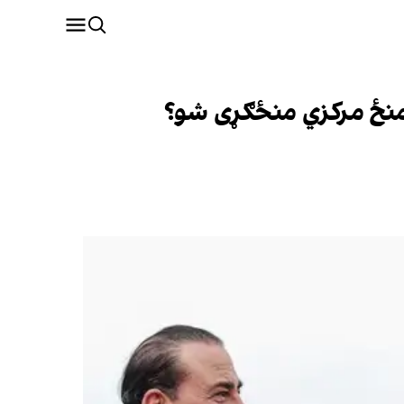
ر منځ مرکزي منځګړی شو؟