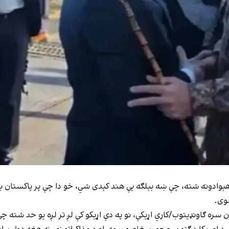
وادونه شته، چې ښه بېلګه یې هند کېدی شي، خو دا چې پر پاکستان باور
شوی.
ان سره ګاونډیتوب/کاري اړیکې، نو په دې اړیکو کې لږ تر لږه یو حد شته 