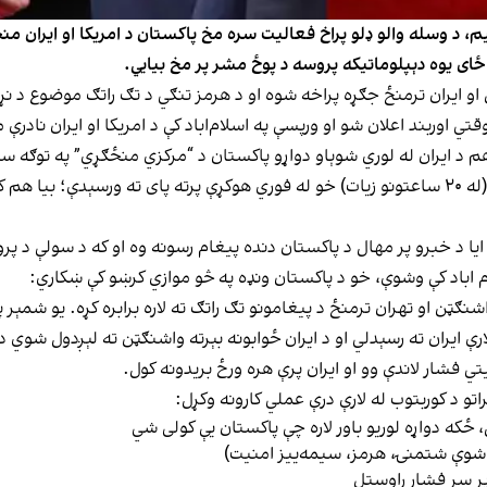
 د وسله والو ډلو پراخ فعالیت سره مخ پاکستان د امریکا او ایران منځ
 ځای یوه دېپلوماتیکه پروسه د پوځ مشر پر مخ بیايي.
راییل او ایران ترمنځ جګړه پراخه شوه او د هرمز تنګي د تګ راتګ موضوع 
ي اوربند اعلان شو او ورپسې په اسلام‌اباد کې د امریکا او ایران ناد
هم د ایران له لوري شوېاو دواړو پاکستان د “مرکزي منځګړي” په توګه س
په اسلام‌اباد کې د ۲۰۲۶ د اپرېل ۱۱–۱۲ خبرې اوږدې شوې (له ۲۰ ساعتونو زیات) خو له فوري هوکړې پرت
 ایا د خبرو پر مهال د پاکستان دنده پیغام رسونه وه او که د سولې د پ
م اباد کې وشوې، خو د پاکستان ونډه په څو موازي کرښو کې ښکاري:
ګټن او تهران ترمنځ د پیغامونو تګ راتګ ته لاره برابره کړه. یو شمېر 
لارې ایران ته رسېدلي او د ایران ځوابونه بېرته واشنګټن ته لېږدول ش
ي فشار لاندې وو او ایران پرې هره ورځ بریدونه کول.
راتو د کوربتوب له لارې درې عملي کارونه وکړل:
 ځکه دواړه لوریو باور لاره چې پاکستان یې کولی شي
ل شوې شتمنۍ، هرمز، سیمه‌ییز امنیت)
پر سر فشار راوستل