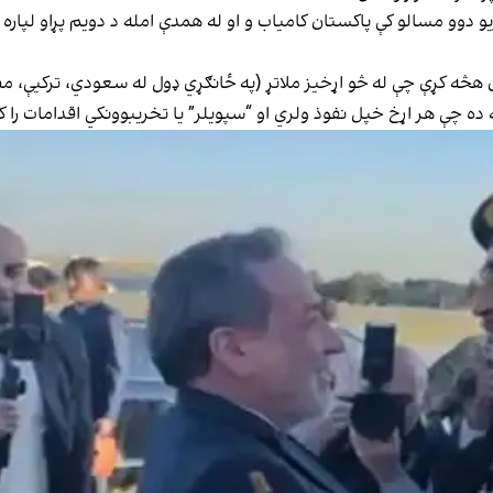
و دوو مسالو کې پاکستان کامیاب و او له همدې امله د دویم پړاو لپ
هڅه کړې چې له څو اړخیز ملاتړ (په ځانګړي ډول له سعودي، ترکیې، مصر 
ه ده چې هر اړخ خپل نفوذ ولري او “سپویلر” یا تخریبوونکي اقدامات را 