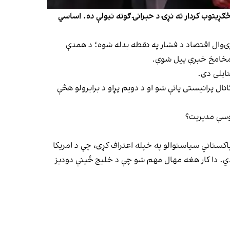
ګړیتوب کردار ته نړۍ د حېرانۍ ګوته نیولې ده. اساسي
د نړۍوال اقتصاد د فشار په نقطه بدله شوه؛ د همدې
رې مخامخ خبرې پیل شوې.
تایلی دی.
ه پای ته ورسېدې؛ بیا هم کانال پرانیستی پاتې شو او د دویم پړاو د برابرولو هڅې
روسې مدیریت؟
پاکستاني سیاستوالو په خپله اعتراف کړی، چې د امریکا
وي دي. دا کار هغه مهال مهم شو چې د خلیج ځینې دودیز