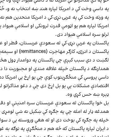
خو په دې مذاکراتو کې امریکا ته د داسې هېواد اړتیا وه چ
په داسې وخت کې د امریکا لپاره هند ښه انتخاب نه و، ځکه
په ورته وخت کې په عربۍ نړۍ کې د امریکا متحدین هم نه ی
امریکا لپاره هم یو اټومي قدرت لرونکی او اسلامي هېواد
لرلو سره اسلامي هېواد دی.
پاکستان په عربي نړۍ کې له سعودي عربستان، قطر او عرب 
پاکستان د انر
لګښت د دې سبب کېږي چې پاکستان په دوامدار ډول هڅه و
همدارنګه د پاکستان خپله علاقه مندي او مجبوریت دا دی
داسې پروسې کې منځګړیتوب کوي چې یو اړخ یې امریکا ده
اقتصادي مشکلات یې یو بل اړخ دی چې د دغو مذاکراتو له 
ډېره ښه حس کړې وه.
بل خوا پاکستان له سعودي عربستان سره امنیتي او دفاع
همدغه ډار له امله چې په جګړه کې ښکېل نه شي لومړی ی
خپله په جګړه کې بوخت دی او له هغې وروسته یې د سولې 
د ایران لپاره پاکستان که څه هم د منځګړي په توګه به غ