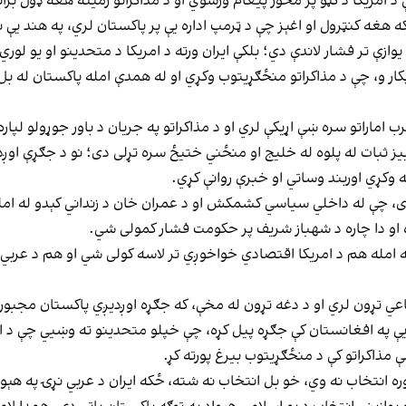
ې د امریکا د ګټو پر محور پیغام ورسوي او د مذاکراتو زمینه هغه ډول برا
 هغه کنټرول او اغېز چې د ټرمپ اداره یې پر پاکستان لري، په هند یې ن
وازې تر فشار لاندې دي؛ بلکې ایران ورته د امریکا د متحدینو او یو ل
 پکار و، چې د مذاکراتو منځګړیتوب وکړي او له همدې امله پاکستان له ب
اماراتو سره ښې اړیکې لري او د مذاکراتو په جریان د باور جوړولو لپا
ژۍ، کارګر مهاجرت (remittances) او سیمه‌ییز ثبات له پلوه له خلیج او منځني ختیځ سره تړلی 
کړي اوربند وساتي او خبرې روانې کړي.
، چې له داخلي سیاسي کشمکش او د عمران خان د زنداني کېدو له امله د
 او دا چاره د شهباز شریف پر حکومت فشار کمولی شي.
امله هم د امریکا اقتصادي خواخوږي تر لاسه کولی شي او هم د عربي هې
ي تړون لري او د دغه تړون له مخې، که جګړه اوږدیږي پاکستان مجبو
ې په افغانستان کې جګړه پیل کړه، چې خپلو متحدینو ته وښيي چې د ای
مذاکراتو کې د منځګړیتوب بیرغ پورته کړ.
وره انتخاب نه وي، خو بل انتخاب نه شته، ځکه ایران د عربي نړۍ په هې