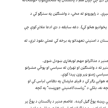
 لامل دی چې ایران هم د پاکستان په منځګړیتوب خوشحاله
ېږي. د راپورونو له مخې، د واشنګټن په سترګو کې د
ه پخوانیو هڅو کې). دغه سابقه د دې ادعا ملاتړ کوي چې
تان د امنیتي تعهداتو په برخه کې عملي نفوذ لري، له
 منیر د مذاکراتو مهم لوبغاړی ښودل شوی.
 تجربه لري او پاکستاني چارواکي وايي چې منیر ته د واشنګټن او تهران له سیاسي او پوځي مشرانو
سیاسي ژمنو ډېر وزن پیدا کوي.
ه هوايي ډګر کې د فیلډ مارشال په نظامي لباس کې او
کچه نه، بلکې د “ریاست/امنیتي جوړښت” په کچه
لي ریښه پوځ ګڼل کېده. عاصم منیر د پاکستان د پوځ پر