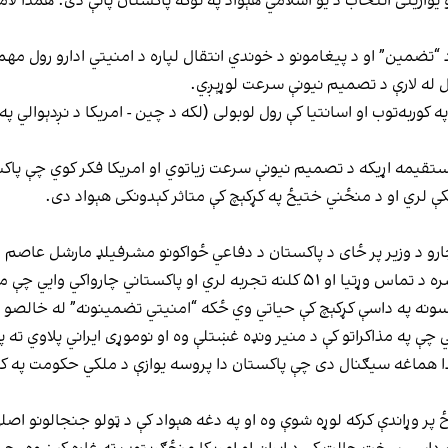
و یوازینی انتخاب د یو اسلامي هېواد په توګه پاکستان پاتې دی. همدا
 “تضمین” او د پیغامونو د خوندي انتقال لپاره د امنیتي ادارو رول مهم
 له لارې د تصمیم نیونې سرعت لوړېږي.
کوربه‌توب او اسانتیا کې رول لوبولی (لکه د چین - امریکا د نږدېوالي پ
مستقیمه اړیکه د تصمیم نیونې سرعت زیاتوي او امریکا فکر کوي چې پاکس
یکې لري او د منځني ختیځ په کړکېچ کې متاثر کېدونکی هېواد دی.
چارو د وزیر پر ځای د پاکستان د دفاعي ځواکونو مشرفیلډ مارشل عاصم
د پاکستان پوځ د امریکا او ایران له امنیتي/پوځي حلقو سره د تماس وړتیا او ۵۱ کلنه
ماسونه په داسې کړکېچ کې حیاتي وي ځکه “امنیتي تضمینونه” له خالصو 
چې په مذاکراتو کې د منیر ونډه غښتلې وه او نوموړی ایراني پلاوي ته پ
و؛ دا هماغه سیګنال دی چې پاکستان دا پروسه یوازې د ملکي حکومت په 
 پر وړاندې کرکه لوړه شوې وه او په دغه هېواد کې د ټولو جنجالونو اص