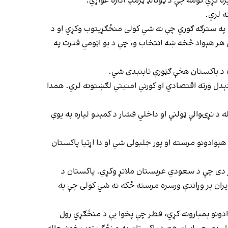
بره کړي کومه چې د ډونالډ ټرمپ اداره غواړي.
ه لري.
وري په سترګه ګوري چې نه شي کولی منځګړیتوب وکړي او د
ل هر هېواد څخه ښه انتخاب و، چې د یو اټومي قدرت په
ره د پاکستان هڅې ګټورې ثابتېدی شي.
دی؛ نو د جګړې اوږدېدل ورته اقتصادي او کورني امنیتي لګښتونه لري. همدا
 نړۍوالې ټولنې او داخلي فشار د کمېدو لپاره په یوې
وادونو مرسته او پور جلبولی شي او دا اړتیا پاکستان
ر دی چې د سعودي عربستان ملاتړ وکړي. پاکستان د
ران پر وړاندې ورسره مرسته ځکه نه شي کولی چې په
وادونو بمبارونه کړي، قطر چې پخوا یې د منځګړي رول