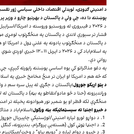
د امنیتي ګډوډۍ، لوېدلي اقتصاد، داخلي سیاسي ژور تقسیم،
پوښتنه دا ده، چې ولې د پاکستان د بهرنیو چارو د وزیر پر
د ۲۰۲۶ د فېبرورۍ له وروستیو وروسته د امریکا/اس
فشار تر سیوري لاندې د پاکستان په منځګړتوب لومړی موقت
د پاکستان د منځګړتوب یادونه په علني ډول د امریکا او 
روانې دي.
په دغو مذاکراتو کې یوه اساسي پوښتنه راپورته کیږي، چې
که څه هم د امریکا او ایران تر منځ مخامخ خبرې په اسلا
د پټو اړیکو جوړول:
پاکستان د جګړې له پيل سره سم د واشن
وړاندیزونه (حتا د څو مادو/نقاطو په بڼه) د پاکستان له 
منځګړي لکه قطر او یو شمېر نور هېوادونه پخپله تر امنیت
د خبرو اجنډا ته سیسټماټیکه بڼه ورکول:
اسلام‌اباد د مذاک
د دواړو لورو لپاره امنیتي/لوژستیکي چاپېریال جوړول،
د اجنډا ټوټې کول (هسته‌یي پروګرام، بندیزونه، کنګ
د خبرو د دوام لپاره د “دویم پړاو” د وخت/میکانیزم 