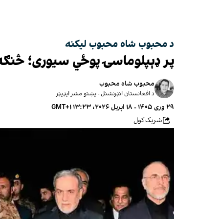
د محبوب شاه محبوب لیکنه
پر ډېپلوماسۍ پوځي سیوری؛ څنګه 
محبوب‌ شاه محبوب
د افغانستان انټرنشنل - پښتو مشر ایډیټر
۲۹ وری ۱۴۰۵ - ۱۸ اپریل ۲۰۲۶، ۱۳:۲۳ GMT+۱
شریک کول