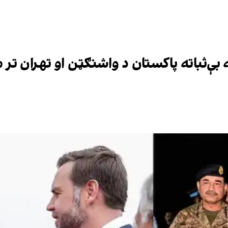
بې‌ثباته پاکستان د واشنګټن او تهران ت