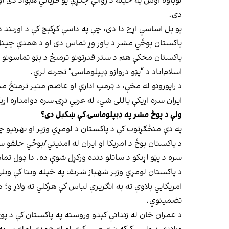
لوباوه اوس په خپله د روانې جګړې یو قرباني هېواد دی ا
دی.
یو بل اساسي اړخ دا دی، چې په داسې کړکېچ کې د اوربند د
پاکستان پوځي مشر د باور وړ تماس دی او د همدې چینل
پاکستان مخکې هم د ستر قدرتونو ترمنځ د پټو تماسونو په 
اسلام‌اباد د “پټو دروازو ډیپلوماسۍ” تجربه لري.
د راپورونو له مخې، د ټرمپ ادارې او عاصم منیر ترمنځ 
ایران سره اړیکې پاللی شي، له عربي نړۍ سره دوامداره اړ
ولې د پوځ مشر په ډېپلوماسۍ کې ښکېل دی؟
په دې منځګړتوب کې د پاکستان د لومړي وزیر او بهرنیو 
سره د پټو اړیکو د ساتلو دنده ورکړل شوې ده. دا ډول ت
د پاکستان لومړي وزیر شهباز شریف په خپله وینا کې ویلي 
امریکايي پلاوي ته په انګریزي لباس کې هرکلي ته ولاړ 
تضمینوي.
د عمران خان له زنداني کېدو وروسته په پاکستان کې د پوځ