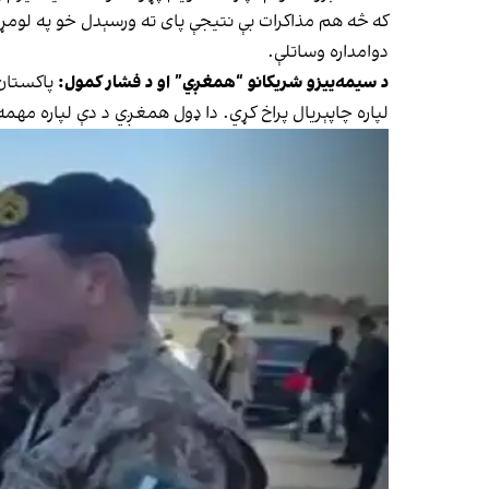
که څه هم مذاکرات بې نتیجې پای ته ورسېدل خو په لومړی
دوامداره وساتلې.
د سیمه‌ییزو شریکانو “همغږي” او د فشار کمول:
پاکستان 
لپاره چاپېریال پراخ کړي. دا ډول همغږي د دې لپاره مهم