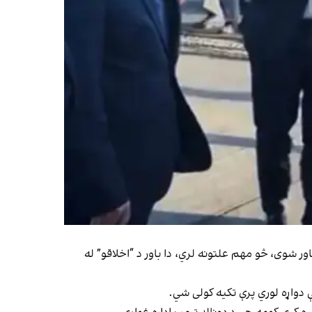
 شوی، څو مهم علتونه لري، دا باور د “اخلاقو” له
چې دواړه لوري پرې تکیه کولی شي.