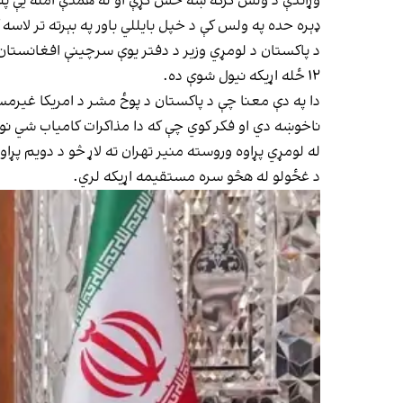
وړاندې د ولس کرکه ښه حس کړې او له همدې امله یې په د
ډېره حده په ولس کې د خپل بایللي باور په بېرته تر لاسه 
د پاکستان د لومړي وزیر د دفتر یوې سرچینې افغانستان 
۱۲ ځله اړیکه نیول شوې ده.
دا په دې معنا چې د پاکستان د پوځ مشر د امریکا غیرمست
ناخوښه دي او فکر کوي چې که دا مذاکرات کامیاب شي نو د
له لومړي پړاوه وروسته منیر تهران ته لاړ څو د دویم پړاو 
د غځولو له هڅو سره مستقیمه اړیکه لري.