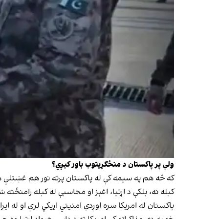
ولې پر پاکستان د منځګړیتوب باور کیږي؟
که څه هم په سیمه کې له پاکستان پرته نور هم غښتلي هې
کبله نه، بلکې د اړتیا، اغېز او محاسبې له کبله رامنځته 
پاکستان له امریکا سره اوږدې امنیتي اړیکې لري او له ایر