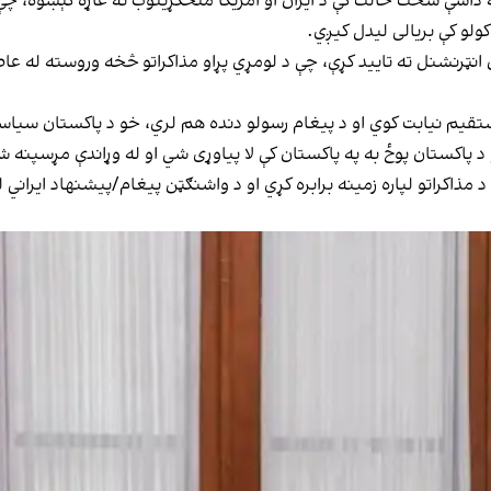
اسې سخت حالت کې د ایران او امریکا منځګړیتوب ته غاړه کېښوه، چې له
کولو کې بریالی لیدل کیږي.
انټرنشنل ته تایید کړې، چې د لومړي پړاو مذاکراتو څخه وروسته له عا
قیم نیابت کوي او د پیغام رسولو دنده هم لري، خو د پاکستان سیاسي ا
 پاکستان پوځ به په پاکستان کې لا پیاوړی شي او له وړاندې مړسپنه شو
د مذاکراتو لپاره زمینه برابره کړي او د واشنګټن پیغام/پیشنهاد ایراني 