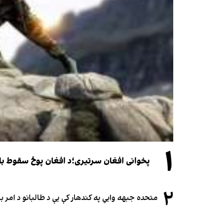
۱
پخوانی افغان سرتیری؛د افغان پوځ سقوط باید یوازې د ۲۰۲۱ کال د پوځي پېښو له
۲
متحده جبهه وايي په کندهار کې یې د طالبانو د امر