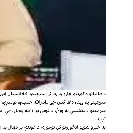
د طالبانو د کورنیو چارو وزارت کې سرچینو افغانستان انټر
سرچینو په وینا، دغه کس چې «امرالله حمیم» نومېږي، د 
سرچینو د یکشنبې په 
کېږي.
په خپرو شویو انځورونو کې نوموړی د غونډې پر مهال په ز