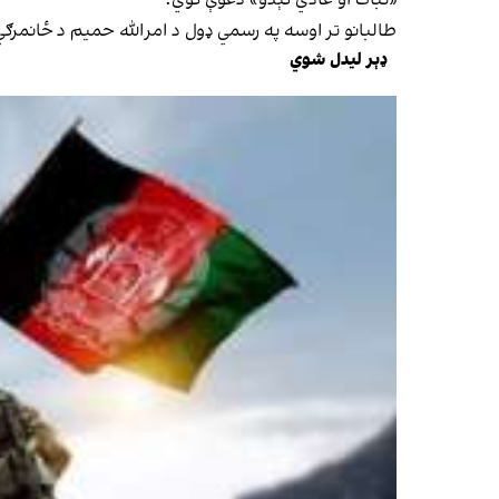
«ثبات او عادي کېدو» دعوې کوي.
طالبانو تر اوسه په رسمي ډول د امرالله حمیم د ځانمرګي
ډېر لیدل شوي