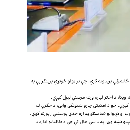
د افغانستان د پخواني جمهوري نظام د ملي امنیت شورا د ۲۰۲۰ کال راپور ښيي چې له ۲۰۰۱کال نه تر ۲۰۲۰کال پورې طالبانو ۱۱۹۶ ځانمرګي بریدونه کړي، چې تر ټولو خونړي بریدګر یې په
ل کېږي. خو د امنیتي چارو شنونکي وايي، د جګړې له
 او نړیوالو تعاملاتو په اړه جدي پوښتنې راپورته کوي.
ېدو نښه وي، په داسې حال کې چې د طالبانو اداره د