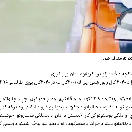
ه کچه د ځانمرګو بریدګروقوماندان ویل کیږي.
نا، د اختر لپاره ورته مرستې لېږل کېږي.
شنونکو له نظره، د طالبانو د جګړې د پخوانيو غړو د ادغام یوه برخه ګڼ
ي او ملکي پوستونو کې کار اخېستل د ادارو د مسلکي معیارونو، خوندیتوب
د طالبانو دننه د ځواک د متمرکزېدو او د پخوانیو پوځي شبکو د رسمي ک