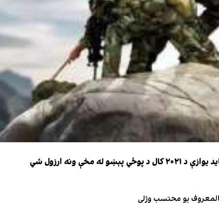
 مخې ونه ارزول شي
 بالمعروف یو محتسب وژلی