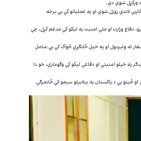
نه ورکړل شوي دي.
مرګي بریدګر د هغه تر څارنې لاندې روزل شوي او په عملیاتو کې یې برخه
رو، دفاع وزارت او ملي امنیت په لیکو کې مدغم کړل، چې
ندهار ته ولېږدول او په خپل ځانګړي ځواک کې یې شامل
ګر په خپلو امنیتي او دفاعي لیکو کې وګوماري، خو دا
 او ځینو یې د پاکستان په بېلابېلو سیمو کې ځانمرګي