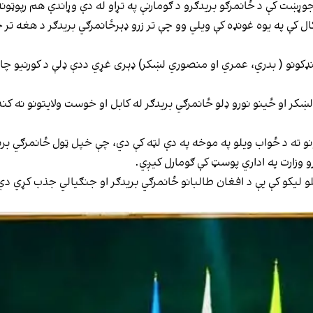
وړښت کې د ځانمرګو بریدګرو د ګومارنې په تړاو له دې وړاندې هم رپوټو
طالبانو د کورنیو چارو وزیر سراج‌الدین حقاني په ۲۰۲۲ کال کې په یوه غونډه کې ویلي وو چې تر زرو ډېرځان
 کنډکونو ( بدري، عمري او منصوري لښکر) ډېری غړي ددې ډلې د کورنیو چا
لښکر او ځینو نورو ډلو ځانمرګي بریدګر له کابل او خوست ولایتونو نه ک
 ته د ځواب ویلو په موخه په دې لټه کې دي، چې خپل ټول ځانمرګي برید
و وزارت په اداري پوسټ کې ګومارل کیږي.
لو لیکو کې یې د افغان طالبانو ځانمرګي بریدګر او جنګیالي جذب کړي دي