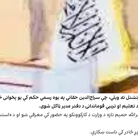
نشنل ته ویلي، چې سراج‌الدین حقاني په یوه رسمي حکم کې یو پخوانی ځانم
تعلیم او تربیې قوماندانۍ د دفتر مدیر ټاکل شوی.
ورځ، د غويي پر ۱۲مه وویل، چې امرالله حمیم تازه د وزارت د کارکوونکو په حضور کې معرفي 
ېړ څادر کې ناست ښکاري.