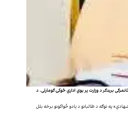
رګی بریدګر د وزارت پر یوې اداري څوکۍ ګومارلی. د
شو او د «استشهادي» په توګه د طالبانو د یادو ځواکونو برخه بلل