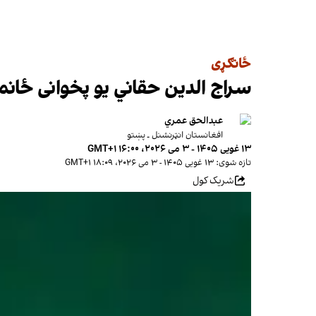
ځانګړی
سراج الدین حقاني یو پخوانی ځانمر
عبدالحق عمري
افغانستان انټرنشنل ـ پښتو
۱۳ غویی ۱۴۰۵ - ۳ می ۲۰۲۶، ۱۶:۰۰ GMT+۱
تازه شوی: ۱۳ غویی ۱۴۰۵ - ۳ می ۲۰۲۶، ۱۸:۰۹ GMT+۱
شریک کول