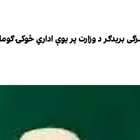
ګی بریدګر د وزارت پر یوې اداري څوکۍ ګوما