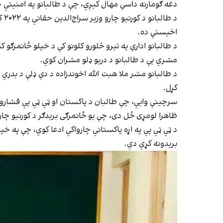
دغه ګومارنه داسې مهال کیږي، چې د طالبانو په امنیتي ج
د 
اخیستې ده.
د طالبانو ادارې په تېرو څلورو کلونو کې د خپلو ځانمرګو
مشري یې د طالبانو د دریو ډلو مشران کوي.
د طالبانو مشر ملا هبت الله اخوندزاده د دې ډلې د بدري 
کړل.
سرچینې وايي، چې طالبان د پاکستان او ټي ټي پي فشارونو
ظاهرا لومړی ځل دی، چې یو ځانمرګی بریدګر د کورنیو چار
د ټي ټي پي په اړه پاکستاني چارواکي ادعا کوي، چې په خپ
بریدونه کړي دي.