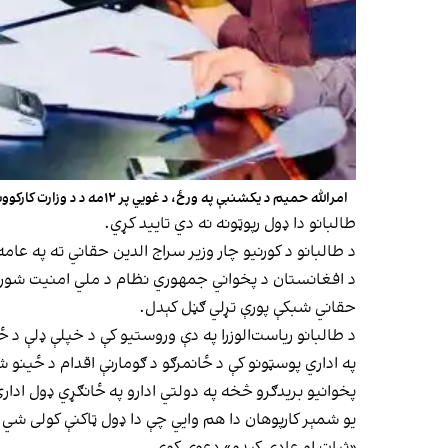
امرالله حمیم د یکشنبې په ورځ، د غويي پر ۱۲مه د د وزارت کارکوونکو ته معرفي شوی
طالبانو دا ډول رپوټونه نه دي تایید کړي.
د طالبانو د کورنیو چار وزیر سراج الدین حقاني ته په عام
حقاني شبکې پورې تړلي ګڼل کېدل.
د طالبانو ریاست‌الوزرا په دې وروستیو کې د خپلې ډلې د ځانمرګو بریدګرو د ۲۳۹ کورنیو یو ځانګړی نوملړ جوړ کړی، چې د چارواکو په وی
په اداري پوسټونو کې د ځانمرګو د ګومارنې اقدام د ځینو 
پخوانیو بریدګرو څخه په دولتي ادارو په ځانګړي ډول ادار
یو شمېر کارپوهان دا هم وايي چې دا ډول ټاکنې کولی شي 