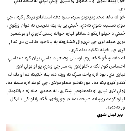
خورا پیکه شوی او د هغوی ټولنیزې اړیکې نږدې له‌منځه تللې
دي.
خو له دغه محدودیتونو سره، سره دغه استادانو ټینګار کړی، چې
دوی تسلیم شوې نه‌دي. ځینې یې په پټه تدریس ته دوام ورکوي،
ځینې د خپلو اړیکو د ساتلو لپاره خواله رسنۍ کاروي او یوشمېر
نورې هیله لري چې نړۍوال فشارونه به بالاخره طالبان دې ته اړ
کړي چې خپله تګلاره بدله کړي.
له دغه ښځو څخه یوې اوسنی وضعیت داسې بیان کړی: «داسې
احساس کوم لکه د څلورلارې په سر چې ولاړې یو او ټولې لارې
تیارې دي. یوه لاره پاخه سړک ته ورته ده، بله خټینه ده او بله له
کندو کپرو ډکه ده. موږ نه‌شو معلومولای، چې کومه لاره سمه ده.
ټولې لارې تیارې او نامعلومې ښکاري. له همدې امله زه د راتلونکې
لپاره کومه روښانه طرحه نه‌شم جوړولای، ځکه راتلونکی د اټکل
وړ نه‌دی».
ډېر لیدل شوي