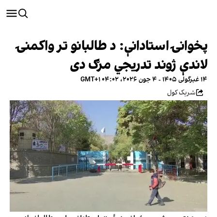
پخوانۍ استادانې: د طالبانو تر واکمنۍ
لاندې ژوند تدریجي مرګ دی
۱۴ غبرگولی ۱۴۰۵ - ۴ جون ۲۰۲۶، ۰۴:۰۲ GMT+۱
شریک کول