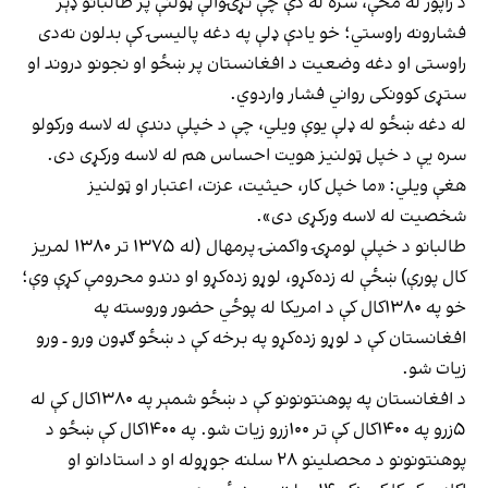
د راپور له مخې، سره له دې چې نړۍوالې ټولنې پر طالبانو ډېر
فشارونه راوستي؛ خو یادې ډلې په دغه پالیسۍ کې بدلون نه‌دی
راوستی او دغه وضعیت د افغانستان پر ښځو او نجونو دروند او
ستړی کوونکی رواني فشار واردوي.
له دغه ښځو له ډلې یوې ویلي، چې د خپلې دندې له لاسه ورکولو
سره یې د خپل ټولنیز هویت احساس هم له لاسه ورکړی دی.
هغې ویلي: «ما خپل کار، حیثیت، عزت، اعتبار او ټولنیز
شخصیت له لاسه ورکړی دی».
طالبانو د خپلې لومړۍ واکمنۍ پرمهال (له ۱۳۷۵ تر ۱۳۸۰ لمریز
کال پورې) ښځې له زده‌‌کړو، لوړو زده‌‌کړو او دندو محرومې کړې وې؛
خو په ۱۳۸۰کال کې د امریکا له پوځي حضور وروسته په
افغانستان کې د لوړو زده‌‌کړو په برخه کې د ښځو ګډون ورو ـ ورو
زیات شو.
د افغانستان په پوهنتونونو کې د ښځو شمېر په ۱۳۸۰کال کې له
۵زرو په ۱۴۰۰کال کې تر ۱۰۰زرو زیات شو. په ۱۴۰۰کال کې ښځو د
پوهنتونونو د محصلینو ۲۸ سلنه جوړوله او د استادانو او