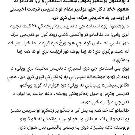
د پوهنتون یوشمېر پخوانۍ ښځینه استادانې وایي، طالبانو له
هغوی څخه د کار حق، ټولنیز مقام او د تدریس فرصت اخیستی
او ژوند یې په «تدریجي مرګ» بدل کړی دی.
د پوهنتون یوه استاده چې د تدریس په برخه کې ۲۰ کلنه تجربه
لري وايي: «د طالبانو تر واکمنۍ لاندې ژوند کول یو تدریجي مرګ
دی، داسې احساس کوم چې هره ورځ مړه کېږمه. ما خپل هر څه
له لاسه ورکړي دي؛ نه زما پوهه نور ارزښت لري او نه هم زما
زده‌کړې».
یوې بلې استادې چې درې لسیزې د تدریس مخینه لري ویلي، د
ژوند تر ټولو خوشحاله شېبې یې په ټولګي کې تېرې کړې دي. هغې
«کانورسیشن» وېب‌پاڼې ته ویلي: «زه غواړم له کوره ووځم،
تدریس وکړم او خپل زده‌کوونکي ووینم. دغه حالت زما لپاره د
تدریجي مرګ په څېر دی».
طالبانو که څه هم په پیل کې د ښځو پر زده‌‌کړو او تدریس بندیز
یو لنډمهالی اقدام بللی و؛ خو اوس د واکمنۍ له څو کلونو
وروسته دغه بندیز د دوی په رسمي پالیسۍ بدل شوی دی.