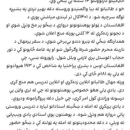
اکاډمیکو کارکوونکو ۱۴ سلنه یې ښځې وې.
خو د طالبانو له بیا واکمنېدو وروسته دغه بهیر نږدې په بشپړه
توګه سرچپه شو. د ۱۴۰۱کال تر لېندۍ میاشتې پورې د
افغانستان د ټولو پوهنتونونو دروازې د ښځو پر مخ وتړل شوې او
د نجونو زده‌کړې له ۱۲ کلنۍ پورته منع اعلان شوې.
همدارنګه ښځې له ډېرو دندو بې‌برخې شوې، د سفر پرمهال د
نارینه محرم حضور شرط وګرځول شو او په عامه ځایونو کې د تور
حجاب اغوستل پرې لازمي وبلل شول. راپورونه ښيي، چې
افغانستان اوس د بشري پراختیا په شاخص کې د ۱۹۳ هېوادونو
له ډلې په ۱۸۱م ځای کې دی.
ورته مهال طالبانو انلاین زده‌‌کړې او انلاین تدریس هم منع کړی
دی. یادې ډلې هغو خصوصي پوهنتونونو ته چې له لرې واټن یې
درسونه وړاندې کول امر کړی، چې خپل دغه پروګرامونه ودروي.
د یادې پرېکړې له امله د ښځینه استادانو لپاره د تدریس وروستۍ
پاتې دروازه هم وتړل شوه. د پوهنتون یوې استادې یادې وېب‌پاڼې
ته ویلي، د دغه محدودیتونو له امله په ټولنه کې د ښځو حضور