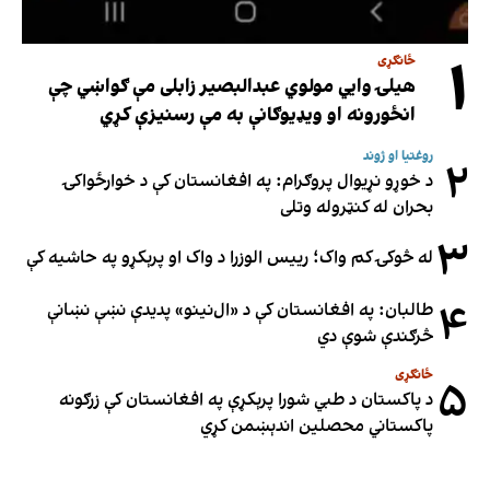
۱
ځانګړی
هیلۍ وایي مولوي عبدالبصیر زابلی مې ګواښي چې
انځورونه او ویډیوګانې به مې رسنیزې کړي
روغتیا او ژوند
۲
د خوړو نړیوال پروګرام: په افغانستان کې د خوارځواکۍ
بحران له کنټروله وتلی
۳
له څوکۍ کم واک؛ رییس الوزرا د واک او پرېکړو په حاشیه کې
۴
طالبان: په افغانستان کې د «ال‌نینو» پدیدې نښې نښانې
څرګندې شوې دي
ځانګړی
۵
د پاکستان د طبي شورا پرېکړې په افغانستان کې زرګونه
پاکستاني محصلین اندېښمن کړي