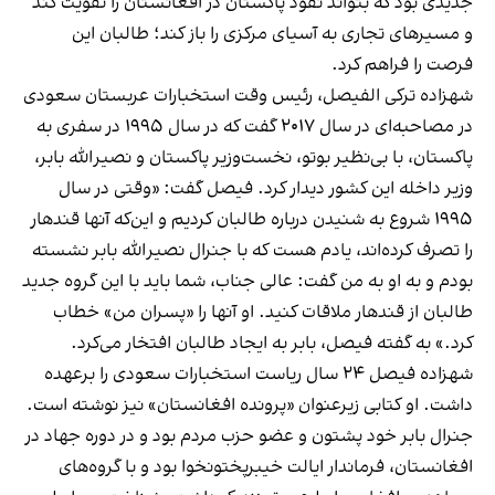
جدیدی بود که بتواند نفوذ پاکستان در افغانستان را تقویت کند
و مسیرهای تجاری به آسیای مرکزی را باز کند؛ طالبان این
فرصت را فراهم کرد.
شهزاده ترکی الفیصل، رئیس وقت استخبارات عربستان سعودی
در مصاحبه‌ای در سال ۲۰۱۷ گفت که در سال ۱۹۹۵ در سفری به
پاکستان، با بی‌نظیر بوتو، نخست‌وزیر پاکستان و نصیرالله بابر،
وزیر داخله این کشور دیدار کرد. فیصل گفت: «وقتی در سال
۱۹۹۵ شروع به شنیدن درباره طالبان کردیم و این‌که آنها قندهار
را تصرف کرده‌اند، یادم هست که با جنرال نصیرالله بابر نشسته
بودم و به او به من گفت: عالی جناب، شما باید با این گروه جدید
طالبان از قندهار ملاقات کنید. او آنها را «پسران من» خطاب
کرد.» به گفته فیصل، بابر به ایجاد طالبان افتخار می‌کرد.
شهزاده فیصل ۲۴ سال ریاست استخبارات سعودی را برعهده
داشت. او کتابی زیرعنوان «پرونده افغانستان» نیز نوشته است.
جنرال بابر خود پشتون و عضو حزب مردم بود و در دوره جهاد در
افغانستان، فرماندار ایالت خیبرپختونخوا بود و با گروه‌های