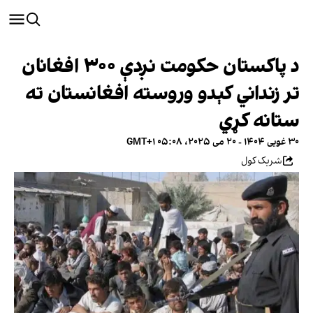
د پاکستان حکومت نږدې ۳۰۰ افغانان
تر زنداني کېدو وروسته افغانستان ته
ستانه کړي
۳۰ غویی ۱۴۰۴ - ۲۰ می ۲۰۲۵، ۰۵:۰۸ GMT+۱
شریک کول