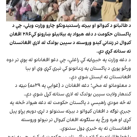
د طالبانو د کډوالو او بېرته راستنېدونکو چارو وزارت ویلي، چې د
پاکستان حکومت د دغه هیواد په بېلابېلو ښارونو کې۲۸۶ افغان
کډوال تر زنداني کېدو وروسته د سپین بولدک له لارې افغانستان
ته ستانه کړي دي.
د دغه وزارت په خبرپاڼه کې راغلي، چې دغو افغانانو له یوې تر دوه
ورځو پورې د پاکستان په زندانونو کې تېرې کړې وې او بیا
افغانستان ته اېستل شوي دي.
د معلوماتو له مخې؛ دغه افغانان د (غوايي په ۲۹مه) نېټه د
کندهار ولایت سپین بولدک له لارې ستانه کړل شوي دي.
له څه مودې راهیسې د پاکستان حکومت له دغه هېواد څخه په
جبري توګه د افغان کډوالو د بېرته ستنولو د لړۍ دویم پړاو پیل
کړی او هره ورځ په سلګونه افغان کډوال تر نیولو وروسته
افغانستان ته په خبري ډول ستنوي.
بلخوا طالبانو په کراتو د پاکستان پر حکومت غږ کړی، چې په زوره