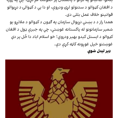
د افغان کډوالو د ستنولو لړۍ ودروي، او دا یې د کډوالۍ د نړیوالو
قوانینو خلاف عمل بللی دی.
همدا راز د د بښنې نړیوال سازمان په ګډون د کډوالو د ملاتړو یو
شمېر سازمانونو له پاکستانه غوښتي، چې په جبري ډول د افغان
کډوالو د اېستل کیدو بهیر ودروي؛ خو اسلام اباد دا ځل پر دې
غوښتنو خپل غوږونه کاڼه کړي دي.
ډېر لیدل شوي