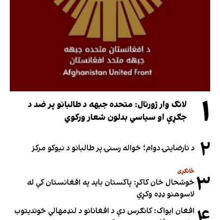
۱
لانګ وار ژورنال: متحده جبهه د طالبانو پر ضد د
جګړې او سیاسي بدلون شعار ورکوي
۲
د نارضایتۍ دوام؛ خواله رسنۍ پر طالبانو د نیوکو مرکز
ځانګړی
۳
خوشحال خان کاکړ: پاکستان بايد په افغانستان کې له
لاسوهنو ډډه وکړي
۴
افغان ایواک: کانګرس دې د افغانانو د لنډمهالي خوندیتوب