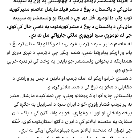
د امریکا ولسمشر ډونالډ ټرمپ د چهارشنبې په ورځ په سپینه
ماڼۍ کې د پاکستان د پوځ د مشر فیلډ مارشل عاصم منیر کوربه
توب وکړ. دا لومړی ځل دی چې د امریکا یو ولسمشر په سپینه
ماڼۍ کې د پاکستان د پوځ د مشر کوربه‌توب په داسې حال کې کوي،
چې له نوموړي سره لوړپوړي ملکي چارواکي مل نه دي.
له عاصم منیر سره د ټرمپ غرمنۍ د امریکا او پاکستان ترمنځ د
پام وړ اړیکو پیاوړتیا ښيي، هغه اړیکې چې د ټرمپ د تېرې دورې او
همدارنګه د پخواني ولسمشر جو بایډن په وخت کې تر ډېره خرابې
شوې وې.
د همدې خرابو اړیکو له امله ټرمپ او بایډن د چین پر وړاندې د
مقابلې د هڅو په ترڅ کې د هند ملاتړ کړی و.
پاکستاني چارواکو او کارپوهانو ویلي، چې تمه کېده مارشال منیر
به پر ټرمپ فشار راوړي څو د ایران سره د اسراییل په جګړه کې
برخه وانخلي او اوربند وغواړي. خو په واشنګټن کې د پاکستان
سفارت په متحده ایالاتو کې د ایران د ګټو استازیتوب کوي، ځکه
چې تهران له متحده ایالاتو سره ډیپلوماتیکې اړیکې نه لري.