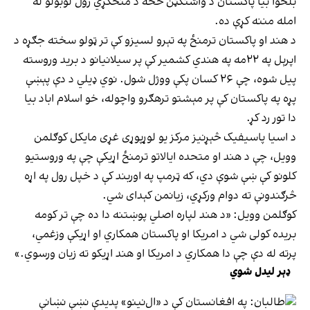
بلخوا بیا پاکستان د واشنګټن څخه د منځګړي رول لوبولو له
امله مننه کړې ده.
د هند او پاکستان ترمنځ په تېرو لسیزو کې تر ټولو سخته جګړه د
اپرېل په ۲۲مه په هندي کشمیر کې پر سیلانیانو د برید وروسته
پیل شوه، چې ۲۶ کسان پکې ووژل شول. نوي ډیلي د دې پېښې
پړه په پاکستان کې پر مېشتو ترهګرو واچوله، خو اسلام اباد بیا
دا تور رد کړ.
د اسیا پاسیفیک څېړنیز مرکز یو لوړپوړی غړی مایکل کوګلمن
وویل، چې د هند او متحده ایالاتو ترمنځ اړیکې چې په وروستیو
کلونو کې ښې شوې دي، که ټرمپ په اوربند کې د خپل رول په اړه
څرګندونې ته دوام ورکړي، زیانمن کېدای شي.
کوګلمن وویل: «د هند لپاره اصلي پوښتنه دا ده چې تر کومه
بریده کولی شي د امریکا او پاکستان همکاري او اړیکې وزغمي،
پرته له دې چې دا همکاري د امریکا او هند اړیکو ته زیان ورسوي.»
ډېر لیدل شوي