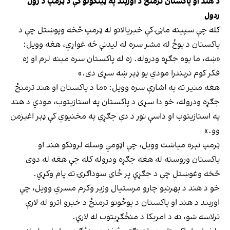
د هند او پاکستان ترمنځ د اوربند په ټینګولو کې د ټرمپ د رول
ردول
کله چې سپینه ماڼۍ کې خبریالانو له ټرمپ څخه وپوښتل چې د
پاکستان د پوځ له مشر سره له لیدنې څه غواړي، هغه وویل:
«ښه، ما یوه جګړه ودروله. زه له پاکستان سره مینه لرم او زه
فکر کوم نرېندرا مودي یو ډېر ښه سړی دی.»
هغه منیر ته په اشارې سره وویل: «ما د پاکستان او هند ترمنځ
جګړه ودروله، خو دا سړی د پاکستان په استازیتوب، مودي د هند
په استازیتوب او داسې نور د دې جګړې په مخنیوي کې ډېر اغېزمن
وو.»
ټرمپ تېره میاشت وویل، چې اټومي وسله لرونکو هند او
پاکستان وروسته له هغه جګړه ودروله کله چې هغه له دوی
څخه وغوښتل چې د جګړې پر ځای سوداګرۍ ته پام وکړي.
خو د هند د بهرنیو چارو مرستیال وزیر وکرم مسري وویل، چې
اوربند د هند او پاکستان د پوځونو ترمنځ د خبرو اترو له لارې
ترلاسه شو، نه د امریکا د منځګړیتوب له لارې.