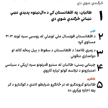
۱
طالبان: په افغانستان کې د «ال‌نینو» پدیدې نښې
نښانې څرګندې شوې دي
لوبې
۲
د افغانستان فوټسال ملي لوبډلې له روسیې سره لوبه ۳-۳
مساوي کړه
۳
د زمري ۱۵مه؛ د افغانستان د سقوط د پیل پنځه کاله او
دوامدارې ننګونې
۴
چینایي رسنۍ: طالبان له سترو قدرتونو سره اړیکې د سیاسي
امتیازونو د ترلاسه کولو لپاره کاروي
ځانګړی
۵
طالبانو کروندګرو ته تر ځانګړو شرایطو لاندې د کوکنارو د کر
پټه اجازه ورکړې ده