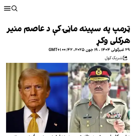
ټرمپ په سپینه ماڼۍ کې د عاصم منیر
هرکلی وکړ
۲۹ غبرگولی ۱۴۰۴ - ۱۹ جون ۲۰۲۵، ۰۰:۴۲ GMT+۱
شریک کول