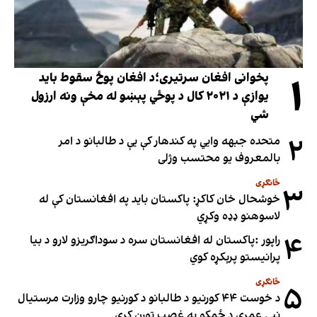
۱
پخوانی افغان سرتیری؛د افغان پوځ سقوط باید
یوازې د ۲۰۲۱ کال د پوځي پېښو له مخې ونه ارزول
شي
۲
متحده جبهه وايي په کندهار کې یې د طالبانو د امر
بالمعروف یو محتسب وژلی
ځانګړی
۳
خوشحال خان کاکړ: پاکستان بايد په افغانستان کې له
لاسوهنو ډډه وکړي
۴
راپور :پاکستان له افغانستان سره د سوداګریزو لارو د بیا
پرانیستو پرېکړه کوي
ځانګړی
۵
د خوست ۴۴ کورنیو د طالبانو د کورنیو چارو وزارت مرستیال
نبي عمري د ځمکو په غصب تورن کړی