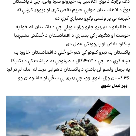
دغه وزارت د یوې اعلامیې په خپرولو سره وایي، چې د پاکستان
پوځ د افغانستان هوايي حریم نقض کړی او ډیورنډ کرښې ته
څېرمه یې پر ولسي وګړو بمباري کړې ده.
د طالبانو د بهرنیو چارو وزارت ویلي چې د پاکستان له خوا په
خوست او ننګرهار کې بمباري د افغانستان د ځمکنۍ بشپړتیا
ښکاره نقض او پاروونکی عمل دی.
پاکستان په تېرو کلونو کې هم څو ځلې د افغانستان خاوره په
نښه کړې ده، چې د ۱۴۰۳کال د مرغومې په میاشت کې د پکتیکا
په برمل ولسوالۍ باندې د پاکستان د هوايي برید له امله لږ تر لږه
۴۶ کسان وژل شوي وو، چې ډېری یې ښځې او ماشومان وو.
ډېر لیدل شوي