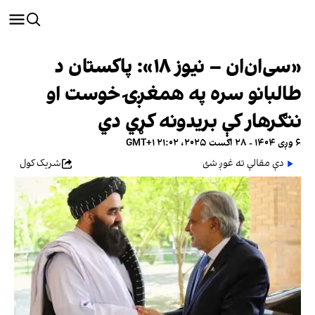
«سی‌ان‌ان – نیوز ۱۸»: پاکستان د
طالبانو سره په همغږۍ خوست او
ننګرهار کې بریدونه کړي دي
۶ وږی ۱۴۰۴ - ۲۸ اګست ۲۰۲۵، ۲۱:۰۲ GMT+۱
دې مقالې ته غوږ شئ
شریک کول