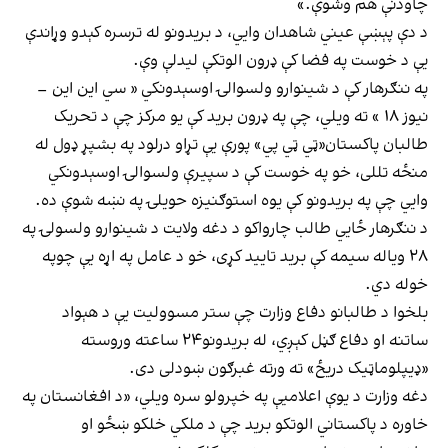
چاودنې هم وشوې.»
د دې پېښې عیني شاهدان وايي، د بریدونو له ترسره کېدو وړاندې
یې د خوست په فضا کې ډرون الوتکې ليدلې وې.
په ننګرهار کې د شینوارو ولسوالۍ اوسېدونکي « سي این این –
نیوز ۱۸ » ته ویلي، چې په ډرون برید کې یو مرکز چې د تحریک
طالبان پاکستان«ټي ټي پي» پورې یې تړاو درلود په بشپړ ډول له
منځه تللی، خو په خوست کې د سپيرې ولسوالۍ اوسېدونکي
وایي چې په بریدونو کې یوه استوګنیزه حویلۍ په نښه شوې ده.
د ننګرهار ځايي طالب چارواکو د دغه ولایت د شینوارو ولسولۍ په
۲۸ ویاله سیمه کې برید تایید کړی، خو د عامل په اړه یې چوپه
خوله دي.
بلخوا د طالبانو دفاع وزارت چې ستر مسوولیت یې د هېواد
ساتنه او دفاع ګڼل کېږي، له بریدونو۲۴ ساعته وروسته
«ډيپلوماټيک دریځ» ته ورته غبرګون ښودلی دی.
دغه وزارت د یوې اعلامیې په خپرولو سره ویلي، «د افغانستان په
خاوره د پاکستاني الوتکو برید چې د ملکي خلکو ښځو او