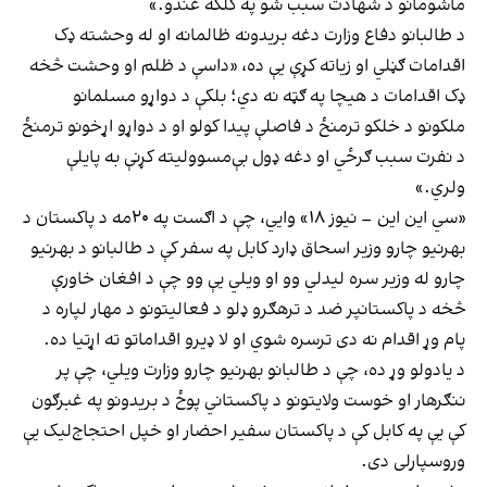
ماشومانو د شهادت سبب شو په کلکه غندو.»
د طالبانو دفاع وزارت دغه بریدونه ظالمانه او له وحشته ډک
اقدامات ګڼلي او زیاته کړې یې ده، «داسې د ظلم او وحشت څخه
ډک اقدامات د هیچا په ګټه نه دي؛ بلکې د دواړو مسلمانو
ملکونو د خلکو ترمنځ د فاصلې پیدا کولو او د دواړو اړخونو ترمنځ
د نفرت سبب ګرځي او دغه ډول بې‌مسوولیته کړنې به پایلې
ولري.»
«سي این این – نیوز ۱۸» وایي، چې د اګست په ۲۰مه د پاکستان د
بهرنیو چارو وزیر اسحاق ډارد کابل په سفر کې د طالبانو د بهرنیو
چارو له وزیر سره لیدلي وو او ویلي یې وو چې د افغان خاورې
څخه د پاکستانپر ضد د ترهګرو ډلو د فعالیتونو د مهار لپاره د
پام وړ اقدام نه دی ترسره شوي او لا ډیرو اقداماتو ته اړتیا ده.
د یادولو وړ ده، چې د طالبانو بهرنیو چارو وزارت ویلي، چې پر
ننګرهار او خوست ولایتونو د پاکستاني پوځ د بریدونو په غبرګون
کې یې په کابل کې د پاکستان سفیر احضار او خپل احتجاج‌لیک یې
وروسپارلی دی.