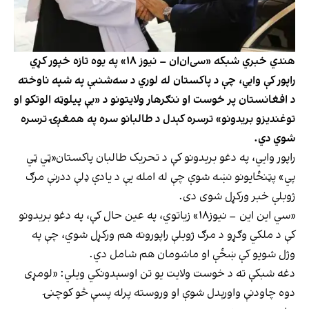
هندي خبري شبکه «سی‌ان‌ان – نیوز ۱۸» په یوه تازه خپور کړي
راپور کې وایي، چې د پاکستان له لوري د سه‌شنبې په شپه ناوخته
د افغانستان پر خوست او ننګرهار ولایتونو د «بې پیلوټه الوتکو او
توغندیزو بریدونو» ترسره کېدل د طالبانو سره په همغږۍ ترسره
شوي دي.
راپور وايي، په دغو بریدونو کې د تحریک طالبان پاکستان«ټي ټي
پي» پټنځایونو نښه شوې چې له امله یې د یادې ډلې ددرنې مرګ
ژوبلې خبر ورکړل شوی دی.
«سي این این – نیوز۱۸» زیاتوي، په عین حال کې، په دغو بریدونو
کې د ملکي وګړو د مرګ‌ ژوبلې راپورونه هم ورکړل شوي، چې په
وژل شویو کې ښځې او ماشومان هم شامل دي.
دغه شبکې ته د خوست ولایت یو تن اوسېدونکي ویلي: «لومړی
دوه چاودنې واورېدل شوې او وروسته پرله پسې څو کوچنۍ