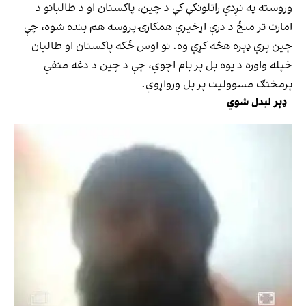
وروسته په نږدې راتلونکې کې د چین، پاکستان او د طالبانو د
امارت تر منځ د درې اړخیزې همکارۍ پروسه هم بنده شوه، چې
چین پرې ډېره هڅه کړې وه. نو اوس ځکه پاکستان او طالبان
خپله واوره د یوه بل پر بام اچوي، چې د چین د دغه منفي
پرمختګ مسوولیت پر بل ورواړوي.
ډېر لیدل شوي