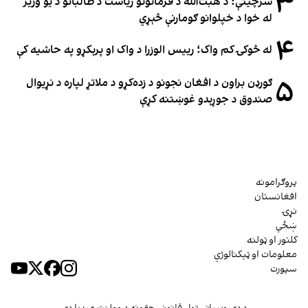
۳
سرچینې: د هبت‌الله د فرمانونو ریاست د طالبانو د یو وزیر
له خوا د خپلوانو ګومارنې څېړي
۴
له څوکۍ کم واک؛ رییس الوزرا د واک او پرېکړو په حاشیه کې
۵
ګورډن براون د افغان نجونو د زده‌کړو د ملاتړ لپاره د نړیوال
صندوق د جوړېدو غوښتنه کړې
پروګرامونه
افغانستان
نړۍ
ښځې
کلتور او ټولنه
معلومات او ټېکنالوژي
سپورت