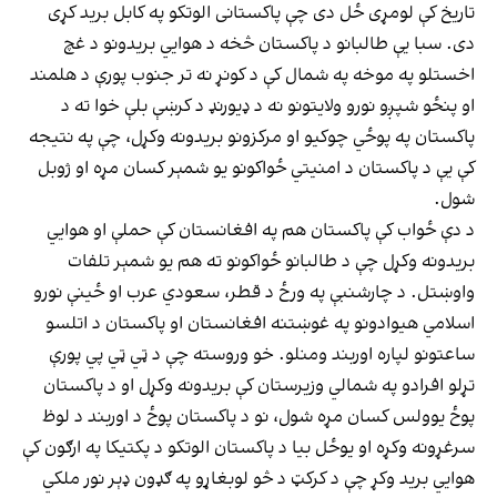
تاریخ کې لومړی ځل دی چې پاکستانی الوتکو په کابل برید کړی
دی. سبا یې طالبانو د پاکستان څخه د هوایي بریدونو د غچ
اخستلو په موخه په شمال کې د کونړ نه تر جنوب پورې د هلمند
او پنځو شپږو نورو ولایتونو نه د ډیورنډ د کرښې بلې خوا ته د
پاکستان په پوځي چوکیو او مرکزونو بریدونه وکړل، چې په نتیجه
کې یې د پاکستان د امنیتي ځواکونو یو شمېر کسان مړه او ژوبل
شول.
د دې ځواب کې پاکستان هم په افغانستان کې حملې او هوایي
بریدونه وکړل چې د طالبانو ځواکونو ته هم یو شمېر تلفات
واوښتل. د چارشنبې په ورځ د قطر، سعودي عرب او ځینې نورو
اسلامي هیوادونو په غوښتنه افغانستان او پاکستان د اتلسو
ساعتونو لپاره اوربند ومنلو. خو وروسته چې د ټي ټي پي پورې
تړلو افرادو په شمالي وزیرستان کې بریدونه وکړل او د پاکستان
پوځ یوولس کسان مړه شول، نو د پاکستان پوځ د اوربند د لوظ
سرغړونه وکړه او یوځل بیا د پاکستان الوتکو د پکتیکا په ارګون کې
هوايي برید وکړ چې د کرکټ د څو لوبغاړو په ګډون ډېر نور ملکي