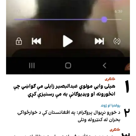
۱
ځانګړی
هیلۍ وایي مولوي عبدالبصیر زابلی مې ګواښي چې
انځورونه او ویډیوګانې به مې رسنیزې کړي
روغتیا او ژوند
۲
د خوړو نړیوال پروګرام: په افغانستان کې د خوارځواکۍ
بحران له کنټروله وتلی
ځانګړی