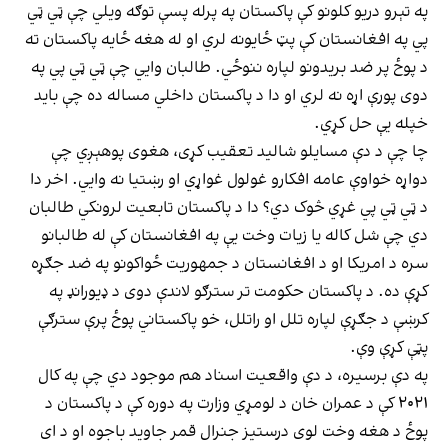
په تېرو دریو کلونو کې پاکستان په پرله پسې توګه ویلي چې ټي ټي
پي په افغانستان کې پټ ځایونه لري او له هغه ځایه پاکستان ته
د پوځ پر ضد بریدونو لپاره ننوځي. طالبان وايي چې ټي ټي پي په
دوی پورې اړه نه لري او دا د پاکستان داخلي مساله ده چې باید
خپله یې حل کړي.
چا چې د دې مسایلو شالید تعقیب کړی، هغوی پوهېږي چې
دواړه خواوې عامه افکارو غولول غواړي او رښتیا نه وايي. اخر دا
د ټي ټي پي غړي څوک دي؟ دا د پاکستان تابعیت لرونکي طالبان
دي چې شل کاله یا زیات وخت یې په افغانستان کې له طالبانو
سره د امریکا او د افغانستان د جمهوریت ځواکونو په ضد جګړه
کړې ده. د پاکستان حکومت تر سترګو لاندې دوی د ډیورانډ په
کرښې د جګړې لپاره تلل او راتلل، خو پاکستاني پوځ پرې سترګې
پټې کړې وې.
په دې برسیره، د دې واقعیت اسناد هم موجود دي چې په کال
۲۰۲۱ کې د عمران خان د لومړي وزارت په دوره کې د پاکستان د
پوځ د هغه وخت لوی درستیز جنرال قمر جاوید باجوه او د ای