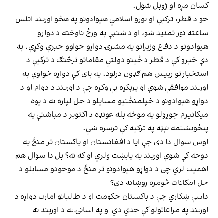
کسان مړه او ژوبل شول.
خو د قطر، ترکیې او نورو اسلامي هیوادونو په هڅو اوربند اتلس
ساعته نور تمدید شو، او د شنبې په ورځ ناوخته د دواړو
هیوادونو د دفاع وزیرانو په مشرۍ دواړو خواوو خبرې وکړې. په
دې خبرو کې د قطر د ځینو دولتي مقاماتو ترڅنګ د ترکیې د
استخباراتو رییس هم ګډون درلود. په پای کې دواړه خواوې په
اوربند موافقې شوې او پرېکړه یې وکړه چې د اوربند د دوام او د
دواړو هیوادونو د خپلمنځنیو مسایلو د حل لپاره به د یوه
میکانیزم جوړولو په موخه بله غونډه د اکتوبر د میاشتې په
پنځویشتمه نېټه په ترکیه کې ترسره شي.
اوس سوال دا دی چې ایا د افغانستان او پاکستان تر منځ په
دوحه کې شوې اوربند به پایښت ولري او که نه؟ بل دا سوال هم
اهمیت لري چې د دواړو هیوادونو تر منځ د موجودو مسایلو د
حل امکانات څومره روښانه دي؟
داسې ښکاري چې د پاکستان حکومت او د طالبانو امارت دواړه د
اوربند په مراعاتولو کې جدي دي او په اسانۍ به د اوربند نه