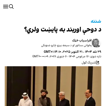
شننه
د دوحې اوربند به پایښت ولري؟
افراسیاب خټک
پخوانی سناتور او د سیمه ییزو چارو شنونکی
۲۹ تله ۱۴۰۴ - ۲۱ اکتوبر ۲۰۲۵، ۱۴:۱۰ GMT+۱
تازه شوی: ۱۶ مرغومی ۱۴۰۴ - ۶ جنوری ۲۰۲۶، ۰۰:۰۹ GMT+۰
شریک کول