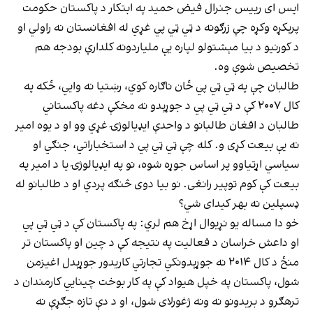
ایس ای رییس جنرال فیض حمید په ابتکار د پاکستان حکومت
پرېکړه وکړه چې زرګونه د ټي ټي پي غړي له افغانستان نه راولي او
د کورنیو د بیا مېشتولو لپاره یې ملیاردونه کلدارې بودجه هم
تخصیص شوې وه.
طالبان چې په ټي ټي پي ځان ناګاره کوي، رښتیا نه وايي، ځکه په
کال ۲۰۰۷ کې د ټي ټي پي د جوړېدو نه مخکې دغه پاکستاني
طالبان د افغان طالبانو د واحدې ایډیالوژۍ غړي وو او د یوه امیر
نه یې بیعت کړی و. کله چې ټي ټي پي د استخباراتي، جنګي او
سیاسي اړتیاوو پر اساس جوړه شوه، نو په ایډیالوژۍ یا د امیر په
بیعت کې کوم توپیر رانغی. نو بیا دوی څنګه پردي او د طالبانو له
ډسپلین نه بهر کیدای شي؟
خو دا مساله یو نړیوال اړخ هم لري: په پاکستان کې د ټي ټي پي
او داعش خراسان د فعالیت په نتیجه کې د چین او پاکستان تر
منځ د کال ۲۰۱۴ نه جوړېدونکي تجارتي کاریدور جوړېدل اغیزمن
شول، پاکستان په خپل هیواد کې په کار بوخت چینایي کارمندان د
ترهګرو د بریدونو نه ونه ژغورلای شول، او د دې تازه جګړې نه