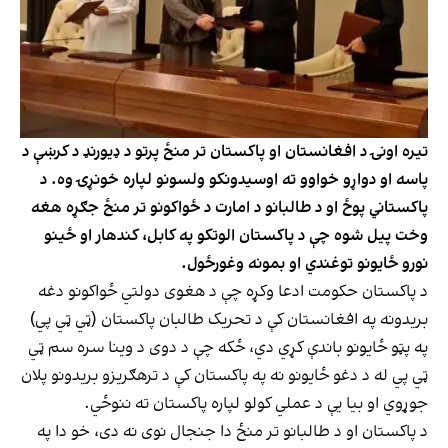
تیره اونۍ د افغانستان او پاکستان تر منځ پرتو د ډیورنډ د کرښې د
پاسه او دواړو خواوو ته اوسیدونکو ولسونو لپاره خونړۍ وه. د
پاکستاني پوځ او د طالبانو د امارت د ځواکونو تر منځ جګړه هغه
وخت پیل شوه چې د پاکستان الوتکو په کابل، کندهار او ځینو
نورو ځایونو توغندي او بمونه وغورځول.
د پاکستان حکومت ادعا وکړه چې د هغوی دولتي ځواکونو دغه
بریدونه په افغانستان کې د تحریک طالبان پاکستان (ټي ټي پي)
په پټو ځایونو باندې کړي دي، ځکه چې د دوی د وینا سره سم ټي
ټي پي له د دغو ځایونو نه په پاکستان کې د ترهګریزو بریدونو پلان
جوړوي او بیا یې د عملي کولو لپاره پاکستان ته ننوځي.
د پاکستان او د طالبانو تر منځ دا جنجال نوی نه دی، خو دا په