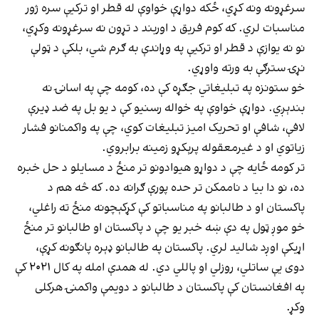
سرغړونه ونه کړي، ځکه دواړې خواوې له قطر او ترکیې سره ژور
مناسبات لري. که کوم فریق د اوربند د تړون نه سرغړونه وکړي،
نو نه یوازې د قطر او ترکیې په وړاندې به ګرم شي، بلکې د ټولې
نړۍ سترګې به ورته واوړي.
خو ستونزه په تبلیغاتي جګړه کې ده، کومه چې په اسانۍ نه
بندېږي. دواړې خواوې په خواله رسنیو کې د یو بل په ضد ډیرې
لافې، شافې او تحریک امیز تبلیغات کوي، چې په واکمنانو فشار
زیاتوي او د غیرمعقوله پرېکړو زمینه برابروي.
تر کومه ځایه چې د دواړو هیوادونو تر منځ د مسایلو د حل خبره
ده، نو دا بیا د ناممکن تر حده پورې ګرانه ده. که څه هم د
پاکستان او د طالبانو په مناسباتو کې کړکېچونه منځ ته راغلي،
خو موږ ټول په دې ښه خبر یو چې د پاکستان او طالبانو تر منځ
اړیکې اوږد شالید لري. پاکستان په طالبانو ډېره پانګونه کړې،
دوی یې ساتلي، روزلي او پاللي دي. له همدې امله په کال ۲۰۲۱ کې
په افغانستان کې پاکستان د طالبانو د دویمې واکمنۍ هرکلی
وکړ.