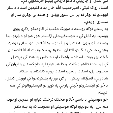
ګڼې لنډۍ او چاربیتې د دغو تاریخي پېښو څرګندویې دي.
استاد ژواک لیکي: امیرحبیب الله خان به د ګلبدین استاد د ساز
اورېدلو ته لوګر ته پر اس سپور ورتلئ او هلته یې لوګری ساز او
سندرې اورېدې.
په رسمي توګه روسته د موزیک مکتب تر اکاډمیکو زدکړو پورې
ورسېد، په کابل کې د موسیقۍ ملي ارکستر جوړ شو او د راډیو، بیا
روسته تلویزیون له نشراتو پیلیدو سره افغاني موسیقي دومره
وغوړېده، چې د ځینو افغان سندرغاړو محبوبیت له افغانستان
څخه بهر ووت. استاد سراهنګ او ناشناس په هند کې پېژندل
کېدل، احمدظاهر و ځلاند و ظاهر هویدا په تاجکستان و ایران کې
محبوب ول، استاد اولمیر، استاد ایوب، ناشناس، استاد
شاه‌ولي، قمرګله، بېلتون او ګڼ نور په پښتونخوا کې اورېدل کېدل.
د ځوانو ارکسترونو ځينې پارچې په نړیوالو فیستیوالونو کې هم
غږېدې.
خو موسیقي د داسې ځلا و مختګ ترڅنګ تیاره او غمجن اړخونه
هم لرل. په دودیزه توګه موسیقۍ او هنرمند ته په ښه نظر