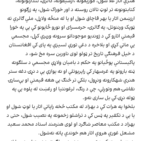
هنري اثار غلا شول، موزیمونه ،ارشیفونه، ګالرۍ، نندارتونونه،
کتابتونونه تر لوټ تالان روسته د اور خوراک شول، په زرګونو
ارزښمن اثار یا بهر قاچاق شول او یا له منځه ولاړل، ملي ګالري ته
ټوپک ورننوتل، په ګالرۍ، حرمسرای او نورو ځایونو کې یې په خورا
قیمتي اثارو کې د ژوندیو موجوداتو سرونه ورپرې کړل، مجسمې
یې ماتې کړې او بلاخره د دغې تورې لسیزې په پای کې افغانستان
د خپل فرهنګي تاریخ تر ټولو لوی ناورین سره مخ شو، د
پاکیستاني پوځیانو په حکم د بامیان ولاړې مجسمې د سلګونه
ټنه باروتو په غرمبهار کې راپریوتلې او نه یوازې یې د نړۍ دغه ستر
هنري شهکارونه ونړول، بلکې تر څنګ یې هغه قیمتي او بې‌سارۍ
نقاشۍ هم وتوږلې، چې د رنګ، لرغونتیا او رغښت له پلوه یې په
ټوله نړۍ کې بل ساری نه‌و.
بلخوا په هرات کې د بهزاد له مکتب څخه راپاتې اثار یا لوټ شول او
یا یې د تکفیر په ټس کې د تراشلو زخمونه په نصیب شول، حتی د
بهزاد د مکتب معاصر شاګرد او لوی هنرمند استاد محمد سعید
مشعل غوري هروي اثار هم خوندي پاته نه‌شول.