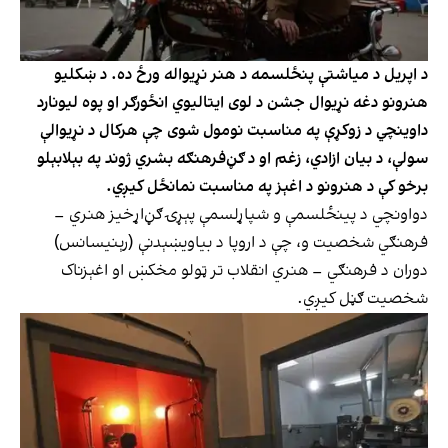
د اپریل د میاشتې پنځلسمه د هنر نړیواله ورځ ده. د ښکلیو
هنرونو دغه نړیوال جشن د لوی ایتالیوي انځورګر او پوه لیونارد
داوینچي د زوکړې په مناسبت نومول شوی چې هرکال د نړیوالې
سولې، د بیان ازادي، زغم او د ګڼ‌فرهنګه بشري ژوند په بېلابېلو
برخو کې د هنرونو د اغېز په مناسبت نمانځل کیږي.
دواونچي د پینځلسمې و شپاړلسمې پېړۍ ګڼ‌اړخیز هنري –
فرهنګي شخصیت و، چې د اروپا د بیاويښېدنې (رېنیسانس)
دوران د فرهنګي – هنري انقلاب تر ټولو مخکښ او اغېزناک
شخصیت ګڼل کیږي.