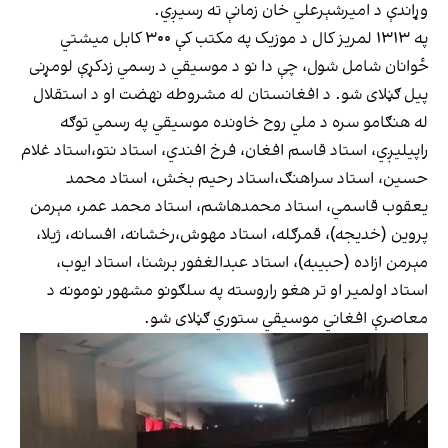
وړاندې د امیرشېرعلي خان زمانې ته رسیږي.
په ۱۳۱۳ لمریز کال د موزیک په مکتب کې ۳۰۰ کابل میشتي
ځوانان شامل شول، چې دا نو د موسیقي د رسمي زدکړې لومړنی
پیل ګڼلای شو. د افغانستان له مشروطه نهضت او د استقلال
له هنګامو سره د ملي روح خاونده موسیقي په رسمي توګه
راپیلیږي، استاد قاسم افغان، فرخ افندي، استاد نتو،استاد غلام
حسین، استاد سراهنګ،استاد رحیم بخش، استاد محمد
یعقوب قاسمي، استاد محمدهاشم، استاد محمد عمر، مېرمن
پروین (خدیجه)، قمرګله، استاد مهوش،رخشانه، افسانه، ژیلا،
مېرمن ازاده (حبیبه)، استاد عبدالغفور برشنا، استاد ایوب،
استاد اولمیر او تر هغو راروسته په سلګونو مشهور نومونه د
معاصرې افغاني موسیقي ستوري ګڼلای شو.