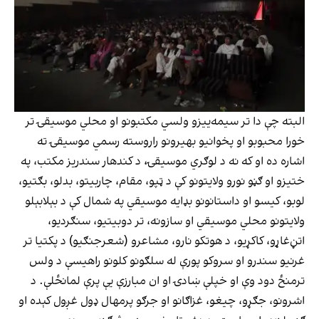
البته چې دا تر سیمه‌ییزو ولسي مکتبونو او محلي موسیقۍ تر
خورا محبوبو او پخوانیو بهیرونو راروسته رسمي موسیقۍ ته
اشاره ده او که نه د لوګري موسیقۍ، د کندهار سندریز مکتب، په
ختیزو او ګڼو نورو ولایتونو کې د ټپو، مقام، چاربیتو، بدلو، بګتیو،
لوبو، کیسو او داستانونو بډایه موسیقي په شمال کې د بېلابېلو
ولایتونو محلي موسیقي او سازونه، تر دوبیتیو، سنګردیو،
اتڼ‌غاړو، کاکړیو، د هوتکو نارو، مشاعرو (شعرجنګیو) د پکتیا تر
غرنیو سندرو او سروکو پورې له سلګونو کلونو راهیسې د ولس
ترمنځ دود وې او خپلې ښادۍ او ان مبارزې یې پرې لمانځلې. د
اشرونو، جګړو، چیغو، غزاګانو او جرګو پرمهال ډول غږول کېده او