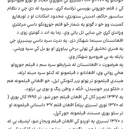
ځوانانو په ۱۹۷۰او ۱۹۸۰لسیزو کې شوروي اتحاد او نورو هېوادونو
کې د فلم جوړونې بورسیې ترلاسه کړې. سربېره له دې چې د نظام
سانسور حاکم، امنیتي ستونزې، محدود امکانات او د لوبغاړو
کمښت وو خو د ګوتو په شمار څو فلم جوړونکو داسې مرغلرې
وړاندې کړې چې ښایي تل پاتې وي. زما په اند د کونډې زوی د
افغانستان سینما شهکار دی. په ندرت سره داسې پېښیږي چې
په هنري تخلیق کې ټولې برخې پیاوړې او یو بل کې سره ورشي.
پایله به یې هرومرو شهکار وي.
په هرصورت د افغانستان له شرایطو سره سم د فیلم جوړولو
هڅې روانې وې، افغانانو د فیلمونو له کتلو سره مینه لرله،
هیندي فیلمونو تر ټولو ډېر کتونکي لرل، خو افغاني فیلمونه هم
د خلکو ډېر خوښېدل، ځکه د وطن رنګ و بوی یې درلود.
په ۱۳۴۷ لمریز کال کې افغان فیلم جوړ شو. تر ۱۹۹۶ کال پورې (
له ۱۳۷۰ تورې لسیزې پرته) افغان فلم ۳۷ داستاني فیلمونه او
تر سلو پورې مستند فیلمونه جوړ کړل.
د ۱۳۷۰ لسیزې په اوږدو کې افغان فیلم ویجاړ شو، ارشیف یې له