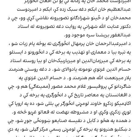
امیردوست محمد خان په زمانه کې یو تن افغان انځورګر
عبدالعظیم خان ابکم دغه سبک زده کړ، ابکم د امیردوست
محمدخان او د ځینو شهزادګانو تصویرونه نقاشي کړي وو، چې د
دکتور عنایت الله شهراني په روایت دغه تصویرونه له استاد
عبدالغفور بریشنا سره موجود وو.
د امیرعبدالرحمان خان پرمهال انځورګرۍ ته یوڅه پام زیات شو ،
په تېره بیا د معمارۍ او تهذیب په برخه کې د انځورونو د ایستلو
په برخه کې میرزمان‌الدین او میریاربیک‌خان او بیا روسته استاد
حسام الدین غزنوي نومونه یادوالای شو. د دغه روستي هنرمند
پلار میرنعمت الله هم هنرمند و. د حسام الدین غزنوي په
شاګردانو کې پروفیسور غلام محمد مصور (ممینه‌ګي) هم و، چې
د افغانستان په معاصر تاریخ کې د انځورګرۍ په برخه کې د
اکاډمیکو زدکړو خاوند لومړنی انځورګر یې بللی شو، ده په اروپا کې
لوړې زدکړې وکړې او د مشروطه نهضت له فعالو غړیو څخه و.
د همده په هڅو د کابل د نفیسه صنایعو ښوونځی جوړ شو، چې
د ښکلیو هنرونو په برخه کې لومړنی رسمي مرکز ګڼلی شو، په دې