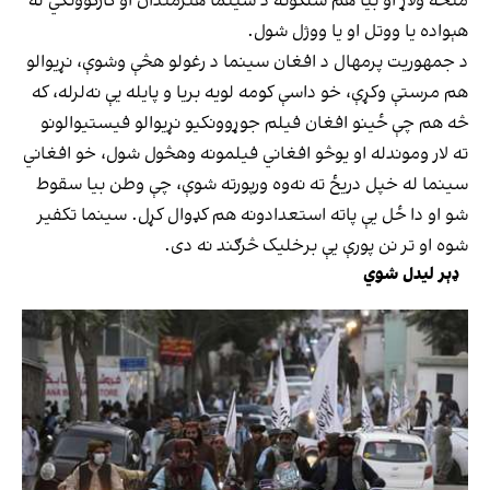
منځه ولاړ او بیا هم سلګونه د سینما هنرمندان او کارکوونکي له
هېواده یا ووتل او یا ووژل شول.
د جمهوریت پرمهال د افغان سینما د رغولو هڅې وشوې، نړیوالو
هم مرستې وکړې، خو داسې کومه لویه بریا و پایله یې نه‌لرله، که
څه هم چې ځینو افغان فیلم جوړوونکیو نړیوالو فیستیوالونو
ته لار وموندله او یوڅو افغاني فیلمونه وهڅول شول، خو افغاني
سینما له خپل دریځ ته نه‌وه ورپورته شوې، چې وطن بیا سقوط
شو او دا ځل یې پاته استعدادونه هم کډوال کړل. سینما تکفیر
شوه او تر نن پورې یې برخلیک څرګند نه دی.
ډېر لیدل شوي