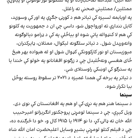
الله انیل، عبدالله صاحب‌زاده او په لسګونو نور نوموتي او پیاوړي
ممثلین/ ممثلینې صحنې ته راغلل.
په اویایمه لسیزه کې تیاتر هم د کورنۍ جګړې په اور کې وسوزېد،
کابل نندارې ته اورواچول شو، داسې چې ان د جمهوریت په کلونو
کې هم لا کنډواله پاتې شوه او بیاځلې په کې د ډرامو دیالوګونه
وانه‌ورېدل شول. د تیاتر سلګونه لیکوال، ممثلان، ډایرکتران،
میوزیسنان او نور کارکوونکي کډوال شول او له هېواده بهر هېڅ
ځای هغسې ونه‌ځلېدل چې د زرګونو افغانانو په خولو کې خندا یا
په سترګو کې اوښکې راوستلای شي.
د تیاتر په برخه کې همدا غمیزه د ۲۰۲۱ تر سقوط روسته یوځل
بیا تکرار شوه.
سینما
د سینما هنر هم په نړۍ کې او هم په افغانستان کې نوی دی.
ویل کیږي، چې د سینما لومړنی پروجکتور انګریزانو امیرحبیب
الله خان ته ډالۍ کړ، دا نو ۱۹۱۴ یا ۱۹۱۵ کال و، خو دا څرګنده ده،
چې د فیلم کتلو لومړني بشپړ وسایل اعلیحضرت امان الله شاه