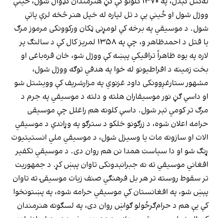
نه‌کتل کېدل، په ۱۳۷۰ کلونو کې ګڼ هنرمندان کډوال شول، ځينې
ووژل شول او ځینې یې د تل لپاره له خپل هنر څخه لرې پاتې
شول. د موسیقي په برخه کې لومړنی ټکان ورکوونکی مرموز مرګ
یا قتل د احمدظاهر و، چې په ۱۳۵۸ لمریز کال کې د سالنګ پر
لاره په یوه ظاهراً ترافیکي پېښه کې ووژل شو، خان قره‌باغی او
بخت زمینه د افراطیونو له خوا په هدفي توګه ووژل شول،
مشهور ستارغږوونکی داود غزنوي په مزارشریف کې وویشتل شو
او داسې ګڼ نور موسیقاران هلته و دلته د موسیقي په جرم د
مرګ تر کومي تېر شول. داسې کلونه هم راغلل چې موسیقی
حرامه اعلان شوه، د زرګونو خلکو د سترګو په وړاندې د موسیقي
الات او سازونه مات یا وسیزل شول، د موسیقي ملي انستیتیوت
ړنګ شو او دا سیاست همدا نن هم روان دی. د موسیقي تکفیر
افغاني موسیقي ته نه جبرانېدونکی تاوان پېښ کړ. د جمهوریت
تر سقوط روسته تر هر بل فرهنګي صنف زیات موسیقۍ ته تاوان
پېښ شو، په افغانستان کې موسیقي حرامه شوه، په پښتونخوا
کې یې هم د حرام‌ګرځولو ګواښ روان دی، په لسګونه هنرمندان