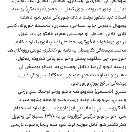
ښوونځي کې انځورګري، رنګ‌کاري، صحافي، نجاري، غالۍ اوبدل،
تهذیب او نور هنرونه ښوول کېدل. تر مصور(میمنه‌ګي) روسته
استاد عبدالغفور برشنا د دغه ښوونځي مدیر شو، د هغه
پرمهال د ډبرین چاپ، نساجي، معماري، مجسمه جوړونه، کاشي
کاري، کلالي، خیاطي او موسیقي هم پر څانګو ورزیات شول.
تر دې ورهاخوا د انځورګرۍ، خطاطۍ او میناتورۍ لپاره د غلام
محمد میمنه‌ګي نګارستان په نامه یو ځانګړی دولتي روزنځای هم
جوړ شو، چې سلګونه پېغلې و ځوانانو په‌کې هنرونه زده‌کول.
روسته کلونو کې بیا د کابل پوهنتون په ادبیاتو پوهنځي کې
دهنرونو دیپارتمنت جوړ شو، چې په ۱۳۶۰ لسیزه کې د بېل
پوهنځي تر کچ پورې ورلوړ شو.
بصري (تجسمي) هنرونو هم د ښو ورځو ترڅنګ بدې ورځې
ولیدلې، ایډیولوژیک چلند ورسره وشو او هڅه وشوه هنر د
ځانګړیو سیاسي یا عقیدتي ايډيولوژیو د تبلیغ لپاره استخدام
شي. خو تر ټولو مرګوني ګوزارونه یې په ۱۳۷۰ لسیزه کې وخوړل.
هنر تکفیر شو، کابل موزیم لوټ شو، هډه ویجاړه شوه، تاریخي -