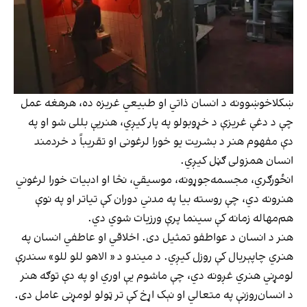
ښکلاخوښوونه د انسان ذاتي او طبیعي غریزه ده، هرهغه عمل
چې د دغې غریزې د خړوبولو په پار کیږي، هنریې بللی شو او په
دې مفهوم هنر د بشریت یو خورا لرغونی او تقریباً د خردمند
انسان همزولی ګڼل کیږي.
انځورګري، مجسمه‌جوړونه، موسیقي، نڅا او ادبیات خورا لرغوني
هنرونه دي، چې روسته بیا په مدني دوران کې تیاتر او په نوې
هم‌مهاله زمانه کې سینما پرې ورزیات شوي دي.
هنر د انسان د عواطفو تمثیل دی. اخلاقي او عاطفي انسان په
هنري چاپېریال کې روزل کیږي. د میندو د « الاهو للو للو» سندرې
لومړني هنري غږونه دي، چې ماشوم یې اوري او په دې توګه هنر
د انسان‌روزنې په متعالي او نېک اړخ کې تر ټولو لومړنی عامل دی.