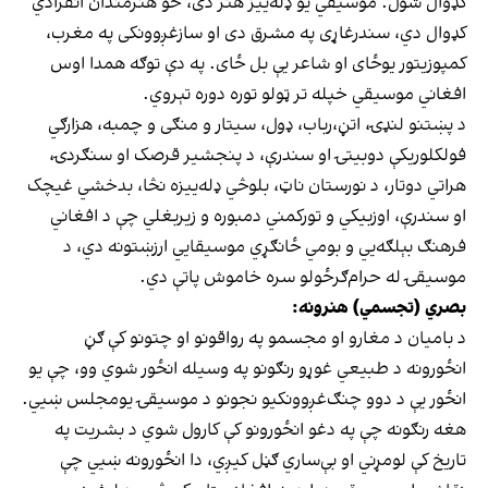
کډوال شول. موسیقي یو ډله‌ییز هنر دی، خو هنرمندان انفرادي
کډوال دي، سندرغاړی په مشرق دی او سازغږوونکی په مغرب،
کمپوزیتور یوځای او شاعر یې بل ځای. په دې توګه همدا اوس
افغاني موسیقي خپله تر ټولو توره دوره تېروي.
د پښتنو لنډۍ، اتڼ،رباب، ډول، سیتار و منګی و چمبه، هزارګي
فولکلوریکې دوبیتۍ او سندرې، د پنجشیر قرصک او سنګردۍ،
هراتي دوتار، د نورستان ناټ، بلوڅي ډله‌ییزه نڅا، بدخشي غیچک
او سندرې، اوزبیکي و تورکمني دمبوره و زیربغلي چې د افغاني
فرهنګ بېلګه‌یي و بومي ځانګړي موسیقايي ارزښتونه دي، د
موسیقۍ له حرام‌ګرځولو سره خاموش پاتې دي.
بصري (تجسمي) هنرونه:
د بامیان د مغارو او مجسمو په رواقونو او چتونو کې ګڼ
انځورونه د طبیعي غوړو رنګونو په وسیله انځور شوي وو، چې یو
انځور یې د دوو چنګ‌غږوونکیو نجونو د موسیقۍ یومجلس ښيي.
هغه رنګونه چې په دغو انځورونو کې کارول شوي د بشریت په
تاریخ کې لومړني او بې‌ساري ګڼل کیږي، دا انځورونه ښيي چې