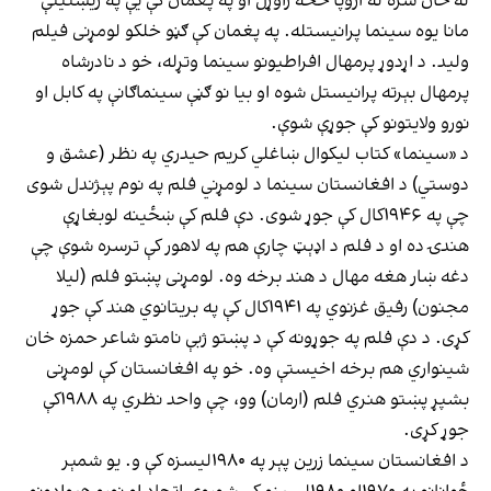
له ځان سره له اروپا څخه راوړل او په پغمان کې یې په ریښتینې
مانا یوه سینما پرانیستله. په پغمان کې ګڼو خلکو لومړنی فیلم
ولید. د اړدوړ پرمهال افراطيونو سینما وتړله، خو د نادرشاه
پرمهال بېرته پرانیستل شوه او بیا نو ګڼې سینماګانې په کابل او
نورو ولایتونو کې جوړې شوې.
د «سینما» کتاب لیکوال ښاغلي کریم حیدري په نظر (عشق و
دوستي) د افغانستان سینما د لومړني فلم په نوم پېژندل شوی
چې په ۱۹۴۶کال کې جوړ شوی. دې فلم کې ښځینه لوبغاړې
هندۍ ده او د فلم د اډېټ چارې هم په لاهور کې ترسره شوې چې
دغه ښار هغه مهال د هند برخه وه. لومړنی پښتو فلم (لیلا
مجنون) رفیق غزنوي په ۱۹۴۱کال کې په بریتانوي هند کې جوړ
کړی. د دې فلم په جوړونه کې د پښتو ژبې نامتو شاعر حمزه خان
شینواري هم برخه اخیستې وه. خو په افغانستان کې لومړنی
بشپړ پښتو هنري فلم (ارمان) وو، چې واحد نظري په ۱۹۸۸کې
جوړ کړی.
د افغانستان سینما زرین پېر په ۱۹۸۰لیسزه کې و. یو شمېر