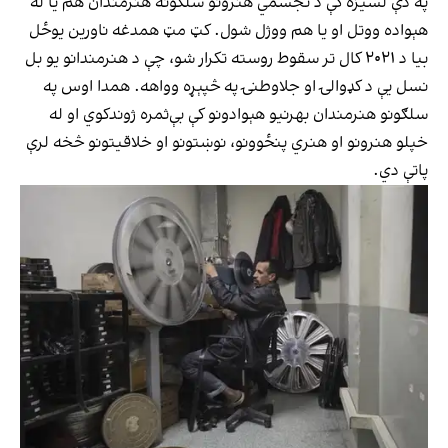
په دې لسیزه کې د تجسمي هنرونو سلګونه هنرمندان هم یا له
هېواده ووتل او یا هم ووژل شول. کټ مټ همدغه ناورین یوځل
بیا د ۲۰۲۱ کال تر سقوط روسته تکرار شو، چې د هنرمندانو یو بل
نسل یې د کډوالۍ او جلاوطنۍ په څپېړه وواهه. همدا اوس په
سلګونو هنرمندان بهرنیو هېوادونو کې بې‌ثمره ژوندکوي او له
خپلو هنرونو او هنري پنځوونو، نوښتونو او خلاقیتونو څخه لرې
پاتې دي.