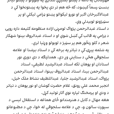
قهرمانان په نامه د پښتو بشپړې نندارې په ښوولو د پښتو تیاتر
بنسټ رسماً کېښود، که څه هم تر دې پخوا په پښتونخوا کې د
عبدالاکبرخان اکبر او نورو لیکوالو پښتو ډرامې لیکلې او پر
سټېژونو لوبېدلې وې.
د استاد عبدالرحمن پژواک لومړنۍ ازاده منظومه کلیمه داره روپۍ
د ډرامې په قالب کې کښل شوې او د استاد عبدالروف بېنوا شهکار
شعر د کلو رنځور هم پر سټېژ د لوبولو وړتیا لري.
په شلمه پېړۍ کې د تیاتر په برخه کې د استاد برشنا او علامه
سلجوقي هڅې د ستاینې وړ دي. همدارنګه د دې دورې نور
استادان او پوهان لکه استاد عبدالرشید لطیفي، استاد
عبدالرحمن بینا، استاد عبدالروف بینوا، استاد عبدالرحمن
پژواک، استاد عبدالرشید جلیا، عبداللطیف نشاط ملک خېل،
انجیر محمد علي رونق، غلام حضرت کوشان او نور پوهان د تیاتر
د ودې او پرمختګ لپاره نوې آثار تولید کړل.
هغه مهال د کابل د هنرمندانو ځای هماغه د استقلال لیسې د
سپورت سالون و، چې د علامه سلجوقي له خوا، چې د مطبوعاتو