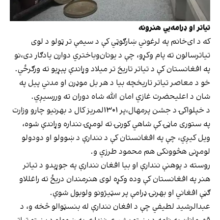
تیاتر او ډرامه‌یي هنرونه
که د ای‌خانم په لرغوني ښارګوټي کې د سیمې تر ټولو د لوی
تیاترسالون ته پام وکړو، چې د یونان‌‌وباختري دوارن یادګار دی،نو
په افغانستان کې د تیاتر تاریخ تر میلاد وړاندې پېړیو ته ورګرځي.
خو د معاصر تیاتر تاریخچه بیا د هر بل موډرن او مدني پیل په
شان د اعلیحضرت غازي امان الله شاه دوران ته وررسیږي.
د خپلواکۍ د جشن پرمهال،پر ۱۳۰۱لمریز کال د بهرنیو چارو وزارت
په ستوری ماڼۍ کې شاهي کورنۍ ته لومړۍ ننداره وړاندې شوه،
ویل کیږي، چې په افغانستان کې د نندارې د ښوولو او دودولو
لومړنی هڅوونکی هم محمود طرزي و.
روسته د پوهنې نندارې او بیا افغان نندارې په جوړېدو د تیاتر
هنر په افغانستان کې وده وکړه لوی هنرمندان دریځ ته راغللاو
ګڼې افغاني او بهرنۍ ډرامې پر سټيژونو ولوبول شوې.
عبدالرشید لطیفي چې د افغان نندارې له بنسټوالو څخه و، د