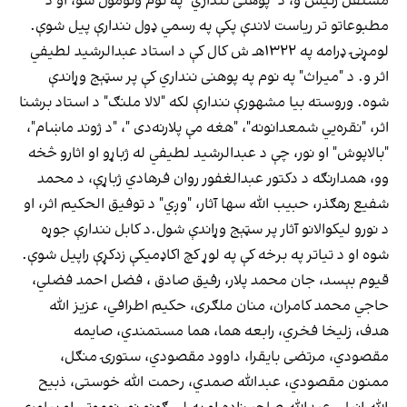
مستقل رئیس و، د "پوهنی ننداري" په نوم ونومول شو، او د
مطبوعاتو تر ریاست لاندې پکې په رسمي ډول نندارې پیل شوې.
لومړنۍ ډرامه په ۱۳۲۲هـ ش کال کې د استاد عبدالرشید لطیفي
اثر و. د "میراث" په نوم په پوهنی ننداري کې پر سټېج وړاندې
شوه. وروسته بیا مشهورې نندارې لکه "لالا ملنګ" د استاد برشنا
اثر، "نقره‌يي شمعدانونه"، "هغه مې پلارنه‌دی "، "د ژوند ماښام"،
"بالاپوش" او نور، چې د عبدالرشید لطیفي له ژباړو او اثارو څخه
وو، همدارنګه د دکتور عبدالغفور روان فرهادي ژباړې، د محمد
شفیع رهګذر، حبیب الله سها آثار، "وږي" د توفیق الحکیم اثر، او
د نورو لیکوالانو آثار پر سټېج وړاندې شول.د کابل نندارې جوړه
شوه او د تیاتر په برخه کې په لوړ کچ اکاډمیکې زدکړې راپیل شوې.
قیوم بېسد، جان محمد پلار، رفیق صادق ، فضل احمد فضلي،
حاجي محمد کامران، منان ملګری، حکیم اطرافي، عزیز الله
هدف، زلیخا فخري، رابعه هما، هما مستمندي، صایمه
مقصودي، مرتضی بایقرا، داوود مقصودي، ستورۍ منګل،
ممنون مقصودي، عبدالله صمدي، رحمت الله خوستی، ذبیح