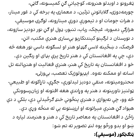
ټغرونو د اوبدلو هنرونه، کوچیاني ګڼ کمیسونه، ګاڼې،
چورمه‌دوزۍ، ګلاباتوني تزئین، د معمارۍ په برخه کې د غور مینار،
د هرات جومات او د تیموري دورې مینارونه، لوګرۍ موسیقي،
هزارګي دمبوره، غیچک، رباب، تنبور، ډول او ګڼ نور دودیز سازونه،
د نورستان د لرګینو کیندنکاریو بې‌ساری هنري مکتب، اتڼ،
قرصک، د ښځینه لاسي ګڼډلو هنر او لسګونه داسې نور هغه څه
دي، چې په افغانستان کې د هنر تاریخ پرې بډای او رنګین دي.
خو د افغانستان په تاریخ کې هنر، هنري فعالیت او هنرپالنه تل
اسانه او ممکنه نه‌وه. ایډیولوژیک تعصب، بې‌وزلۍ،
محترومیتونه، منفي دودیز لیدلوري، جګړې، تاړاکونه او طبیعي-
ټولنیز ناورینونه د هنر په وړاندې هغه افتونه او زیان‌رسوونکي
څه وو، چې نه‌یوازې د هنري پنځونې خنډ ګرځېدلي دي، بلکې د دې
هېواد ګڼ هنري میراثونه او ارزښتونه یې له منځه وړي دي.
راځئ د افغانستان په معاصر تاریخ کې د هنر و هنرمند لپاره د
ښو او بدو ورځو یوه لنډ تصویر ته تم شو:
ټنګ‌ټکور (موسیقي):