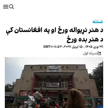
شننه
د هنر نړیواله ورځ او په افغانستان کې
د هنر بده ورځ
۲۶ وری ۱۴۰۵ - ۱۵ اپریل ۲۰۲۶، ۱۱:۵۳ GMT+۱
شریک کول