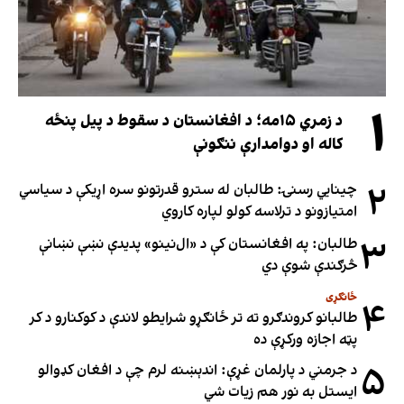
۱
د زمري ۱۵مه؛ د افغانستان د سقوط د پیل پنځه
کاله او دوامدارې ننګونې
۲
چینایي رسنۍ: طالبان له سترو قدرتونو سره اړیکې د سیاسي
امتیازونو د ترلاسه کولو لپاره کاروي
۳
طالبان: په افغانستان کې د «ال‌نینو» پدیدې نښې نښانې
څرګندې شوې دي
ځانګړی
۴
طالبانو کروندګرو ته تر ځانګړو شرایطو لاندې د کوکنارو د کر
پټه اجازه ورکړې ده
۵
د جرمني د پارلمان غړې: اندېښنه لرم چې د افغان کډوالو
ایستل به نور هم زیات شي