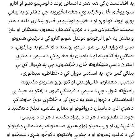
په افغانستان کې هم هنر د انساني ژوند د لومړنیو نښو او اثارو
سره یوځای ځان راڅرګندوي، هغه انځورونه چې د فلزاتو په زمانې
پورې اړوند کودوړو او د خټینو لوښیو پر څنډو ښکاري دلته د هنر
مخینه څرګندولای شي، د غزني، کندهار، نیمروز، سمنګان او بلخ
و بغلان په خورا لرغونیو موندل شویو آثارو کې د تزئینې هنرونو
نښې له ورایه لیدلی شو. تر دې روسته د ای‌خانم په ښارګوټي، د
طلاتپې په ګنجینه او د بامیان په مغارو کې د سیمې د هنري
امتزاج داسې شهکارونه ځان راڅرګندوي، چې په نړیوال کچ یې
بېلګې کمې دي. په اسلامي دوران کې د خطاطۍ، میناتورۍ،
تذهیب، معمارۍ، غالۍاوبدنې او ګڼو نورو هنرونو مکتبونه
رامنځ‌ته شول، چې د سیمې د فرهنګي ګډون د زانګو په حیث یې
افغانستان د نړیوال هنر په تاریخ کې د ځانګړي دریځ خاوند کړ.
د هډې اثار، د بامیان د رواقونو او مغارو نقاشۍ، دبلخ د نه‌ګنبد د
جومات نقشونه، د هرات د بهزاد مکتب، د هرات د ښیښې،
کاشي‌کارۍ او ورېښمینو ټوټو هنري صنعتونه، په شمالي ولایتونو
کې د غالیو، ټغرونو او د جنوبي ولایتونو د کوڅَو، شړۍ، لیمڅیو او