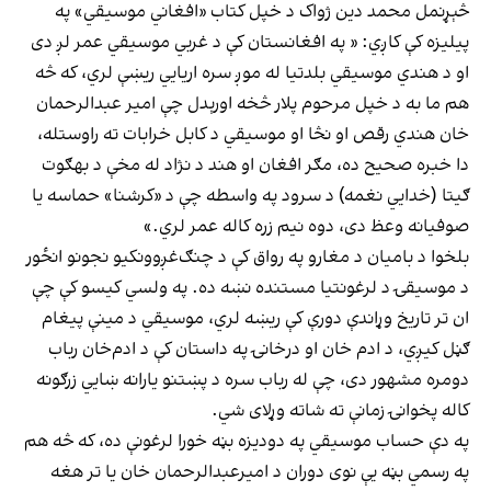
څېړنمل محمد دین ژواک د خپل کتاب «افغاني موسیقي» په
پیلیزه کې کاږي: « په افغانستان کې د غربي موسیقي عمر لږ دی
او د هندي موسیقي بلدتیا له موږ سره اریايي ریښې لري، که څه
هم ما به د خپل مرحوم پلار څخه اورېدل چې امیر عبدالرحمان
خان هندي رقص او نڅا او موسیقي د کابل خرابات ته راوستله،
دا خبره صحیح ده، مګر افغان او هند د نژاد له مخې د بهګوت
ګیتا (خدايي نغمه) د سرود په واسطه چې د «کرشنا» حماسه یا
صوفیانه وعظ دی، دوه نیم زره کاله عمر لري.»
بلخوا د بامیان د مغارو په رواق کې د چنګ‌غږوونکیو نجونو انځور
د موسیقۍ د لرغونتیا مستنده نښه ده. په ولسي کیسو کې چې
ان تر تاریخ وړاندې دورې کې ریښه لري، موسیقي د مینې پیغام
ګڼل کیږي، د ادم خان او درخانۍ په داستان کې د ادم‌خان رباب
دومره مشهور دی، چې له رباب سره د پښتنو یارانه ښايي زرګونه
کاله پخوانۍ زمانې ته شاته وړلای شي.
په دې حساب موسیقي په دودیزه بڼه خورا لرغونې ده، که څه هم
په رسمي بڼه یې نوی دوران د امیرعبدالرحمان خان یا تر هغه